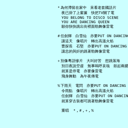
   ＊為何滯留在家中　呆看老套國語片

     夜已掛了上窗簾　快把TV關了電

     YOU BELONG TO DISCO SCENE

     YOU ARE DANCING QUEEN

     願你快快跳出街裡面勁舞像雷電

   ＃任劍輝　白雪仙　亦要PUT ON DANCING 
     讓這天　像唱片　轉出高溫火焰

     曹探長　石堅　亦要PUT ON DANCING S
     讓忠的與奸的跳著勁舞像雷電

   ＋別像粵語慘片　大叫好苦　想跳落海

     別日夜說空虛　無事嗚呼哀哉　鼓起兩腮
     就算是停電　亦要像雷電

     飛身舞動　為午夜傳電

   ％下雨天　電閃　亦要PUT ON DANCING S
     令雨點　像唱片　轉出高溫火焰

     任劍輝　白雪仙　亦要PUT ON DANCING
     就算穿古裝都可跳著勁舞像雷電
