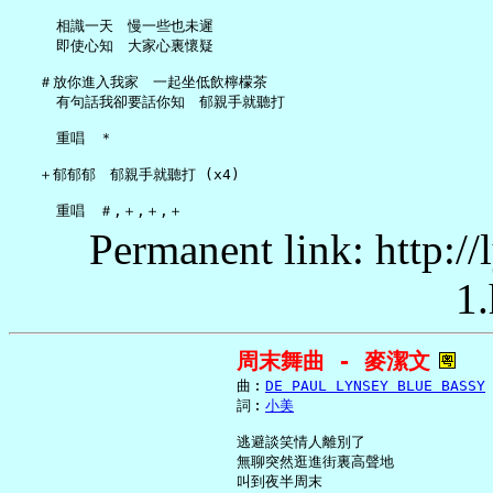
     相識一天　慢一些也未遲

     即使心知　大家心裏懷疑

   ＃放你進入我家　一起坐低飲檸檬茶

     有句話我卻要話你知　郁親手就聽打

     重唱　＊

   ＋郁郁郁　郁親手就聽打 (x4)

Permanent link: http:/
1.
周末舞曲 - 麥潔文
     曲︰
DE PAUL LYNSEY BLUE BASSY
     詞︰
小美
     逃避談笑情人離別了

     無聊突然逛進街裏高聲地

     叫到夜半周末
