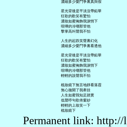
     濃縮多少愛鬥爭裏真與假

     星光背後是平淡沒帶鉛華

     狂歌的歡笑有驚怕

     濃妝如蜜掩飾我淚悄下

     喧嘩的冷嘲那管他

     擊掌高叫聲我不怕

     人生的起跌笑聲裏幻化

     濃縮多少愛鬥爭裏看透他

     星光背後是平淡沒帶鉛華

     狂歌的歡笑有驚怕

     濃妝如蜜掩飾我淚悄下

     喧嘩的冷嘲那管他

     輕輕的說聲我不怕

     梳妝鏡下無言地靜看落霞

     無心拋開了我牽挂

     人生如蜜我知足踏實

     低聲哼句歌倚窗紗

     輕輕的上妝笑一下

Permanent link: http:/