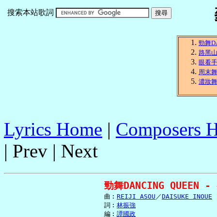
搜索本站歌詞
勁舞DA
路黑
眼看
周末
濃妝
Lyrics Home
|
Composers 
| Prev | Next
勁舞DANCING QUEEN 
     曲︰
REIJI ASOU
／
DAISUKE INOUE
     詞︰
林振強
     編︰
譚國政