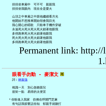
     排排坐車廂中　可不可　親親我

     排排坐我眼內　現在全是愛火

     山頂之中車廂之中跟他繼續看月光

     他開始不想推車開始領會我目光

     我心開心的唱歌　只盼車子機件穿破

     永遠死火死火死火死火鎖著他眼我

     多得跑車死火死火鎖著他眼我

     死火死火死火死火鎖著他眼我

Permanent link: http:/
1.
眼看手勿動 - 麥潔文
     詞︰
林振強
     相識一天　別心急吻面兒

     規矩一點　易得的太便宜

   ＊你盼進入我家　彷彿在呼開門芝麻

     有句話我卻要話你知　郁親手就聽打
