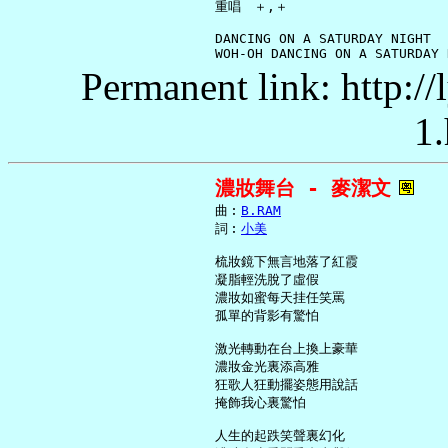
     重唱　＋,＋

     DANCING ON A SATURDAY NIGHT

Permanent link: http:/
1.
濃妝舞台 - 麥潔文
     曲︰
B.RAM
     詞︰
小美
     梳妝鏡下無言地落了紅霞

     凝脂輕洗脫了虛假

     濃妝如蜜每天挂任笑罵

     孤單的背影有驚怕

     激光轉動在台上換上豪華

     濃妝金光裏添高雅

     狂歌人狂動擺姿態用說話

     掩飾我心裏驚怕

     人生的起跌笑聲裏幻化
