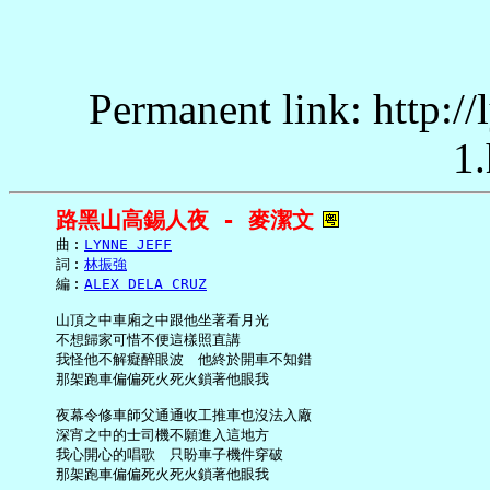
Permanent link: http:/
1.
路黑山高錫人夜 - 麥潔文
     曲︰
LYNNE JEFF
     詞︰
林振強
     編︰
ALEX DELA CRUZ
     山頂之中車廂之中跟他坐著看月光

     不想歸家可惜不便這樣照直講

     我怪他不解癡醉眼波　他終於開車不知錯

     那架跑車偏偏死火死火鎖著他眼我

     夜幕令修車師父通通收工推車也沒法入廠

     深宵之中的士司機不願進入這地方

     我心開心的唱歌　只盼車子機件穿破

     那架跑車偏偏死火死火鎖著他眼我
