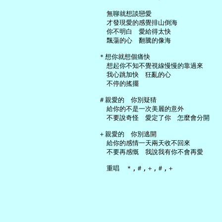
     無聊就想談戀愛

     才發現愛的感覺排山倒海

     你不明白　愛給得太快

     飄蕩的心　翻騰的像海

   ＊想你就想個痛快

     想起你不知不覺視線慢慢的靠過來

     我心跳加快　狂亂的心

     不停的搖擺

   ＃親愛的　你別疑猜

     給你的不是一次美麗的意外

     不要說奇怪　愛定了你　怎麼會分開

   ＋親愛的　你別逃開

     給你的感情一天兩天收不回來

     不要再感慨　我說我有你不會再愛
