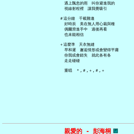
     遇上飄忽的雨　叫你避進我的

     視線射程裡　讓我覺吸引

   ＃這分鐘　千載難逢

     好時辰　美在無人用心栽與種

     偶爾滑進手中　過後再看

     也未能相信

   ＋這麼準　天衣無縫

     早和遲　邂逅情形或會變得平庸

     你我或會錯失　就此各有各

     走走碰碰

親愛的 - 彭海桐