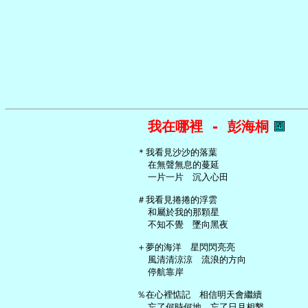
我在哪裡 - 彭海桐
   ＊我看見沙沙的落葉

     在無聲無息的蔓延

     一片一片　沉入心田

   ＃我看見捲捲的浮雲

     和屬於我的那顆星

     不知不覺　墜向黑夜

   ＋夢的海洋　星閃閃亮亮

     風清清涼涼　流浪的方向

     停航靠岸

   ％在心裡惦記　相信明天會繼續

     忘了何時何地　忘了日月相繫
