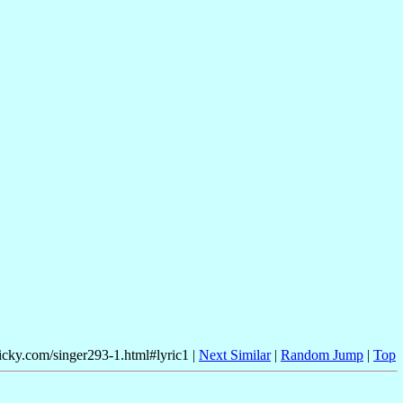
nicky.com/singer293-1.html#lyric1 |
Next Similar
|
Random Jump
|
Top