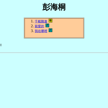
彭海桐
千載難逢
親愛的
我在哪裡
t