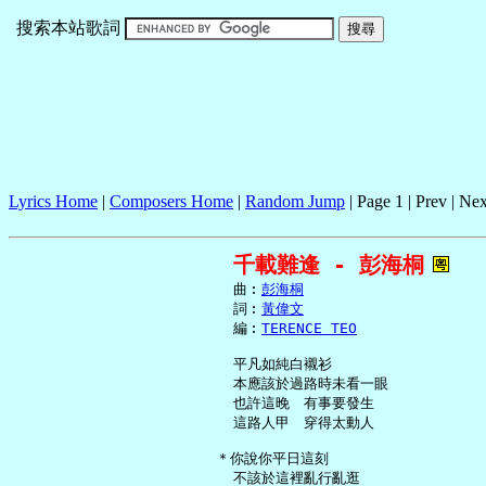
搜索本站歌詞
Lyrics Home
|
Composers Home
|
Random Jump
| Page 1 | Prev | Nex
千載難逢 - 彭海桐
     曲︰
彭海桐
     詞︰
黃偉文
     編︰
TERENCE TEO
     平凡如純白襯衫

     本應該於過路時未看一眼

     也許這晚　有事要發生

     這路人甲　穿得太動人

   ＊你說你平日這刻

     不該於這裡亂行亂逛
