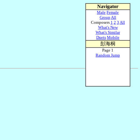
Navigator
Male
Female
Group
All
Composers
1
2
3
All
What's New
What's Similar
Duets
Mobile
彭海桐
Page 1
Random Jump