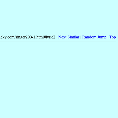
nicky.com/singer293-1.html#lyric2 |
Next Similar
|
Random Jump
|
Top