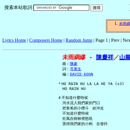
搜索本站歌詞
未雨
Lyrics Home
|
Composers Home
|
Random Jump
| Page 1 | Prev | Nex
未雨綢繆 - 
陳慶祥
／
山
     曲︰
陳豪
     詞︰
耳東生
     編︰
DAVID KOON
   ＊HO RAIN HU LA LA HE YA (x3)

     HO RAIN HU

   ＃不知道什麼時候

     河水流入我們家的門口

     把爸爸的小煙斗　給沖走

     不知道什麼時候

     狂風在樹林裡怒吼

     害得我們家的小狗　在發抖
