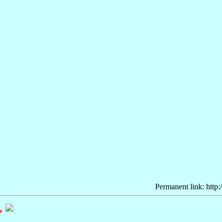
Permanent link: http:
孔