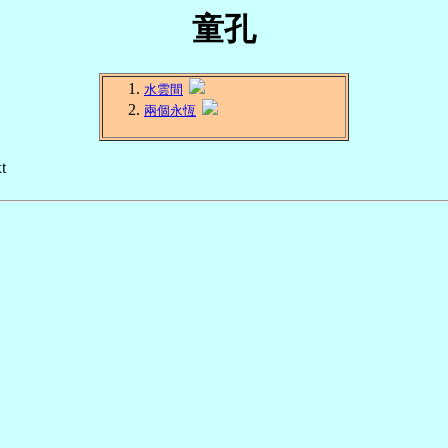
童孔
水雲間
兩個永恆
t