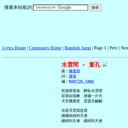
搜索本站歌詞
Lyrics Home
|
Composers Home
|
Random Jump
| Page 1 | Prev | Nex
水雲間 - 童孔
     曲︰
陳復明
     詞︰
瓊瑤
     編︰
MARTIN TANG
     把酒黃昏後　醉臥水雲間

     彩筆由我舞　揮灑一片天

     天空幾萬里　雲霞共翩翩

     你是浮雲我是霞

     纏纏綿綿到天邊

     纏綿到天邊　纏綿到天邊
