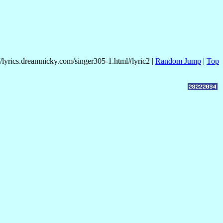
//lyrics.dreamnicky.com/singer305-1.html#lyric2 |
Random Jump
|
Top