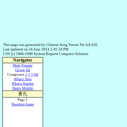
This page was generated by Chinese Song Viewer Ver 4.6.426
Last updated on 24 June 2014 2:45:24 PM
CSV (c) 1996-1998 System Request Computer Solution
Navigator
Male
Female
Group
All
Composers
1
2
3
All
What's New
What's Similar
Duets
Mobile
童孔
Page 1
Random Jump