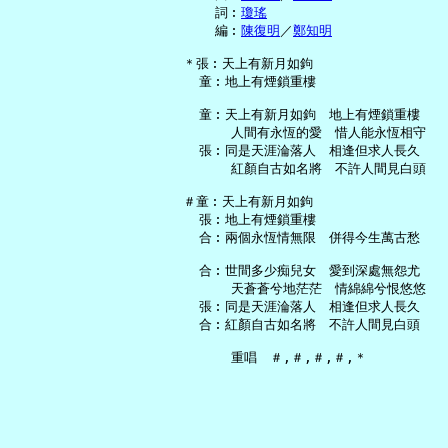
     詞︰
瓊瑤
     編︰
陳復明
／
鄭知明
 ＊張︰天上有新月如鉤

   童︰地上有煙鎖重樓

   童︰天上有新月如鉤　地上有煙鎖重樓

       人間有永恆的愛　惜人能永恆相守

   張︰同是天涯淪落人　相逢但求人長久

       紅顏自古如名將　不許人間見白頭

 ＃童︰天上有新月如鉤

   張︰地上有煙鎖重樓

   合︰兩個永恆情無限　併得今生萬古愁

   合︰世間多少痴兒女　愛到深處無怨尤

       天蒼蒼兮地茫茫　情綿綿兮恨悠悠

   張︰同是天涯淪落人　相逢但求人長久

   合︰紅顏自古如名將　不許人間見白頭
