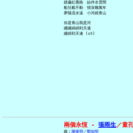
     踏遍紅塵路　結伴水雲間

     船兒載不動　情深幾萬年

     夢隨流水遠　小河繞青山

     你是青山我是河

     纏纏綿綿到天邊

兩個永恆 - 
張雨生
／童
     曲︰
陳復明
／
鄭知明