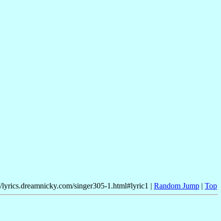
//lyrics.dreamnicky.com/singer305-1.html#lyric1 |
Random Jump
|
Top