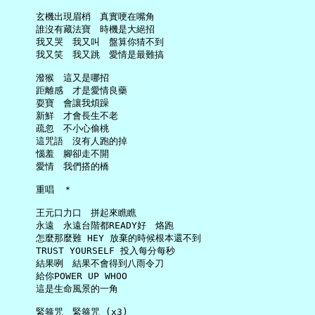
     玄機出現眉梢　真實哽在嘴角

     誰沒有藏法寶　時機是大絕招

     我又哭　我又叫　盤算你猜不到

     我又笑　我又跳　愛情是最難搞

     潑猴　這又是哪招

     距離感　才是愛情良藥

     耍寶　會讓我煩躁

     新鮮　才會長生不老

     疏忽　不小心偷桃

     這咒語　沒有人跑的掉

     惱羞　腳卻走不開

     愛情　我們搭的橋

     重唱　＊

     王元口力口　拼起來瞧瞧

     永遠　永遠台階都READY好　烙跑

     怎麼那麼難 HEY 放棄的時候根本還不到

     TRUST YOURSELF 投入每分每秒

     結果咧　結果不會得到八雨令刀

     給你POWER UP WHOO

     這是生命風景的一角

     緊箍咒　緊箍咒 (x3)
