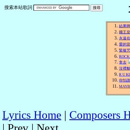
搜索本站歌詞
結果
國王
永遠
愛的
緊箍
ROCK 
拿去
沒禮
R U K
你怕
MAY
Lyrics Home
|
Composers 
| Prev | Next