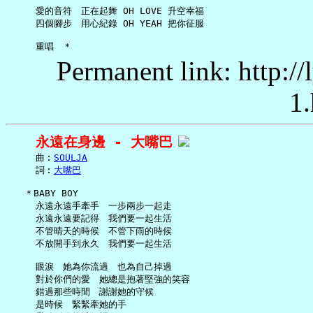
     愛的音符　正在起舞 OH LOVE 升空幸福

     四個腳步　用心紀錄 OH YEAH 把你征服

Permanent link: http:/
1.
永遠在身邊 - 大嘴巴
     曲︰
SOULJA
     詞︰
大嘴巴
   ＊BABY BOY

     永遠永遠手牽手　一步兩步一起走

     永遠永遠要記得　我們要一起生活

     不管晴天的時候　不管下雨的時候

     不放開手到永久　我們要一起生活

     眼淚　她為你流過　也為自己掉過

     對於你們的愛　她總是抱著堅強的笑容

     錯過那些時間　謝謝她的守候

     是時候　緊緊牽她的手
