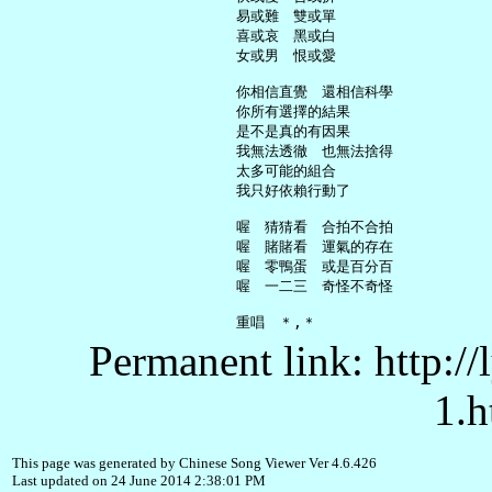
     易或難　雙或單

     喜或哀　黑或白

     女或男　恨或愛

     你相信直覺　還相信科學

     你所有選擇的結果

     是不是真的有因果

     我無法透徹　也無法捨得

     太多可能的組合

     我只好依賴行動了

     喔　猜猜看　合拍不合拍

     喔　賭賭看　運氣的存在

     喔　零鴨蛋　或是百分百

     喔　一二三　奇怪不奇怪

Permanent link: http:/
1.h
This page was generated by Chinese Song Viewer Ver 4.6.426
Last updated on 24 June 2014 2:38:01 PM