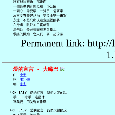
     沒有辦法想像　那畫面

     一個孤獨的背影走在　小公園

     一顆心　需要暖　一雙手　需要牽

     故事要有美好結局　需要兩雙手來寫

     永遠　不是只出現在童話裡的夢

     在身邊　眼淚加了蜜糖甜

     這句點　要完美畫在無名指上

Permanent link: http:/
1.
愛的宣言 - 大嘴巴
     曲︰
小安
     詞︰
MC 40
     編︰
小安
   ＊OH BABY　愛的宣言　我們大聲的說

     手HOLD著手　這星球

     讓我們　用笑聲來推動

   ＃OH BABY　愛的宣言　我們大聲的說

     你搭著我　每一天
