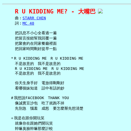
R U KIDDING ME? - 大嘴巴
     曲︰
STARR CHEN
     詞︰
MC 40
     把訊息不小心全看過一遍

     把留言按錯幫我回覆一遍

     把聚會約在同家餐廳裡面

     把回家時間剛好提早一點

   ＊R U KIDDING ME　R U KIDDING ME

     不是故意的　我不是故意的

     R U KIDDING ME　R U KIDDING ME

     不是故意的　我不是故意的

     你天生身手好　電放得剛剛好

     看哪個妹知道　話中有話的妙

   ＃我想說FACEBOOK　THANK YOU

     像誠實豆沙包　吃了就跑不掉

     先別急　惱羞　成怒　要怎麼掰先想清楚

   ＋我是在跟你開玩笑

     就像你在跟她們開玩笑

     幹嘛臭臉幹嘛那麼計較
