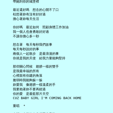
     帶她到你的城堡裡

     最近還好嗎　想念的心開不了口

     枯想著妳有沒有好好過

     擔心著妳每天生活

     你好嗎　最近如何　照顧身體工作加油

     我一個人也會勇敢好好過

     不讓你擔心多一秒

     想念著　每天每秒我們故事

     每天每秒說好的事

     兩個人一起散步　是最浪漫的事

     你就是我的天使　給我力量能夠堅持

     那些關心問候　翅膀一樣的雙手

     是我最幸福的所有

     心裡面有你建的角落

     脆弱時我能夠躲一躲

     妳愛我　像翅膀一樣溫柔的手

     我要抱著妳不要再錯過

     你的愛　是最藍那片天空

     CUZ BABY GIRL I'M COMING BACK HOME

     重唱　＊
