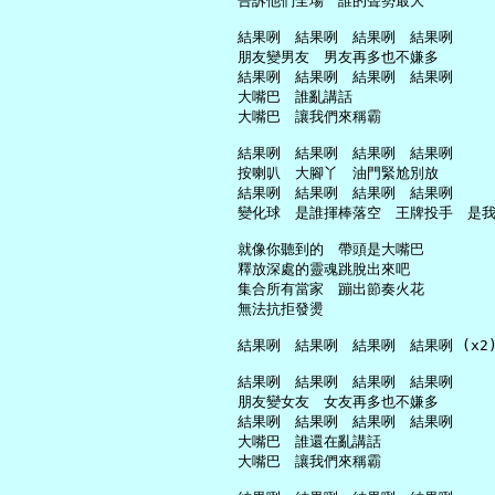
     告訴他們全場　誰的聲勢最大

     結果咧　結果咧　結果咧　結果咧

     朋友變男友　男友再多也不嫌多

     結果咧　結果咧　結果咧　結果咧

     大嘴巴　誰亂講話

     大嘴巴　讓我們來稱霸

     結果咧　結果咧　結果咧　結果咧

     按喇叭　大腳丫　油門緊尬別放

     結果咧　結果咧　結果咧　結果咧

     變化球　是誰揮棒落空　王牌投手　是我
     就像你聽到的　帶頭是大嘴巴

     釋放深處的靈魂跳脫出來吧

     集合所有當家　蹦出節奏火花

     無法抗拒發燙

     結果咧　結果咧　結果咧　結果咧 (x2)
     結果咧　結果咧　結果咧　結果咧

     朋友變女友　女友再多也不嫌多

     結果咧　結果咧　結果咧　結果咧

     大嘴巴　誰還在亂講話

     大嘴巴　讓我們來稱霸
