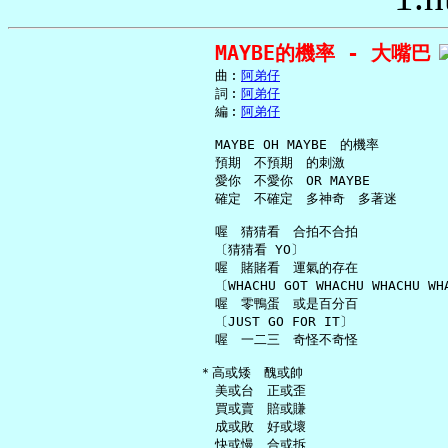
MAYBE的機率 - 大嘴巴
     曲︰
阿弟仔
     詞︰
阿弟仔
     編︰
阿弟仔
     MAYBE OH MAYBE　的機率

     預期　不預期　的刺激

     愛你　不愛你　OR MAYBE

     確定　不確定　多神奇　多著迷

     喔　猜猜看　合拍不合拍

     〔猜猜看 YO〕

     喔　賭賭看　運氣的存在

     〔WHACHU GOT WHACHU WHACHU WH
     喔　零鴨蛋　或是百分百

     〔JUST GO FOR IT〕

     喔　一二三　奇怪不奇怪

   ＊高或矮　醜或帥

     美或台　正或歪

     買或賣　賠或賺

     成或敗　好或壞

     快或慢　合或拆
