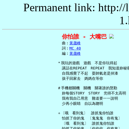
Permanent link: http:/
1.
你怕誰 - 大嘴巴
     曲︰
黃晟峰
     詞︰
MC 40
     編︰
黃晟峰
   ＊我玩的遊戲　遊戲　不是你玩得起

     講話在REPEAT　REPEAT　我知道妳秘密
     自我感覺了不起　耍帥氣老是掉漆

     孩子回家去　媽媽在等你

   ＃手機都關機　關機　關著誰的慇勤

     妳每個STORY　STORY　兜得不太高明

     我有我自己用意　難道要一一說明

     少再小眼睛　自以為聰明

   ＋〔哦　看到鬼〕　誰抓鬼你怕誰

     怕抓了你的鬼　〔鬼鬼鬼　你有鬼〕

     〔哦　看到鬼〕　誰抓鬼你怕誰

     怕抓了你的鬼　〔你你你　你有鬼〕
