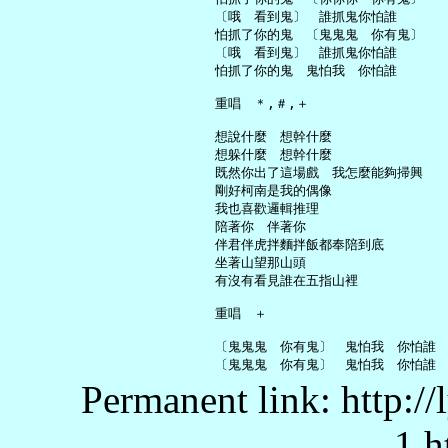
     〔哦　看到鬼〕　誰抓鬼你怕誰

     怕抓了你的鬼　〔鬼鬼鬼　你有鬼〕

     〔哦　看到鬼〕　誰抓鬼你怕誰

     怕抓了你的鬼　鬼怕我　你怕誰

     重唱　＊,＃,＋

     想說什麼　想幹什麼

     想躲什麼　想幹什麼

     既然你出了這場戲　我怎麼能夠掃興

     剛好柯南是我的偶像

     我也喜歡邏輯推理

     陪著你　伴著你

     伴君伴虎拌麵拌飯都奉陪到底

     坐著山望那山頭

     有沒有看見誰在五指山裡

     重唱　＋

     〔鬼鬼鬼　你有鬼〕　鬼怕我　你怕誰

Permanent link: http:/
1.h