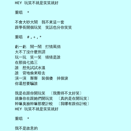
     HEY 玩笑不就是笑笑就好

     重唱　＊

     不會大吵大鬧　我不來這一套

     跟學長開個玩笑　笑話也分你笑笑

     重唱　＃,＋,＊

     虧一虧　鬧一鬧　打情罵俏

     大不了沒什麼所謂

     玩一玩　笑一笑　猜猜是誰

     在那搞七捻三

     誰　想先試試水溫

     誰　背地偷來暗去

     演一演　掰掰　裝個傻　掉個淚

     你還想要騙誰

     我是在跟你開玩笑　〔我覺得不太好笑〕

     就像你在跟她們開玩笑　〔真的是在開玩笑〕

     幹嘛臭臉幹嘛那麼計較　〔我哪有跟你計較〕

     HEY 玩笑不就是笑笑就好

     重唱　＊
