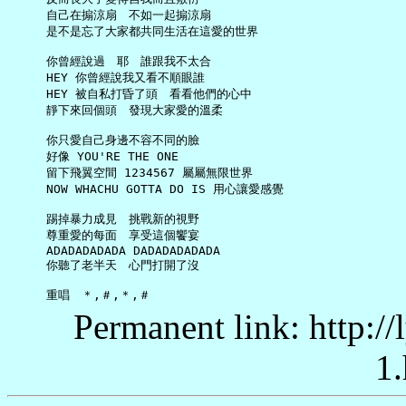
     自己在搧涼扇　不如一起搧涼扇

     是不是忘了大家都共同生活在這愛的世界

     你曾經說過　耶　誰跟我不太合

     HEY 你曾經說我又看不順眼誰

     HEY 被自私打昏了頭　看看他們的心中

     靜下來回個頭　發現大家愛的溫柔

     你只愛自己身邊不容不同的臉

     好像 YOU'RE THE ONE

     留下飛翼空間 1234567 屬屬無限世界

     NOW WHACHU GOTTA DO IS 用心讓愛感覺

     踢掉暴力成見　挑戰新的視野

     尊重愛的每面　享受這個饗宴

     ADADADADADA DADADADADADA

     你聽了老半天　心門打開了沒

Permanent link: http:/
1.