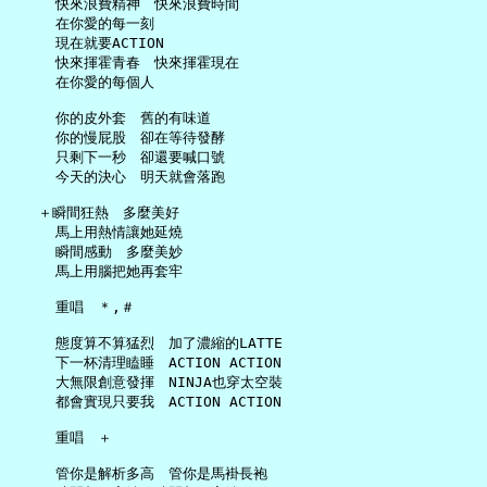
     快來浪費精神　快來浪費時間

     在你愛的每一刻

     現在就要ACTION

     快來揮霍青春　快來揮霍現在

     在你愛的每個人

     你的皮外套　舊的有味道

     你的慢屁股　卻在等待發酵

     只剩下一秒　卻還要喊口號

     今天的決心　明天就會落跑

   ＋瞬間狂熱　多麼美好

     馬上用熱情讓她延燒

     瞬間感動　多麼美妙

     馬上用腦把她再套牢

     重唱　＊,＃

     態度算不算猛烈　加了濃縮的LATTE

     下一杯清理瞌睡　ACTION ACTION

     大無限創意發揮　NINJA也穿太空裝

     都會實現只要我　ACTION ACTION

     重唱　＋

     管你是解析多高　管你是馬褂長袍
