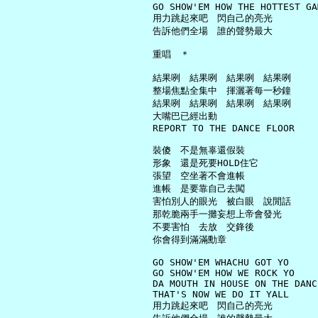
     GO SHOW'EM HOW THE HOTTEST GA
     用力跳起來吧　閃自己的亮光

     告訴他們全場　誰的聲勢最大

     重唱　＊

     結果咧　結果咧　結果咧　結果咧

     整場焦點全集中　揮灑著每一秒鐘

     結果咧　結果咧　結果咧　結果咧

     大嘴巴已經出動

     REPORT TO THE DANCE FLOOR

     裝傻　不是無辜還假裝

     形象　還是死要HOLD住它

     張望　空坐著不會進帳

     進帳　是要靠自己去闖

     害怕別人的眼光　被白眼　說閒話

     那乾脆兩手一攤妄想上帝會發光

     不要害怕　去放　交鋒後

     你會得到滿滿勳章

     GO SHOW'EM WHACHU GOT YO

     GO SHOW'EM HOW WE ROCK YO

     DA MOUTH IN HOUSE ON THE DANC
     THAT'S NOW WE DO IT YALL

     用力跳起來吧　閃自己的亮光
