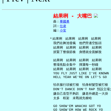
結果咧 - 大嘴巴
     曲︰
畢國勇
     詞︰
仕凌
     編︰
小安
   ＊結果咧　結果咧　結果咧　結果咧

     我們在舞池發瘋　他們旁邊空點頭

     結果咧　結果咧　結果咧　結果咧

     抓緊了整個節奏　身體就全面解脫

     結果咧　結果咧　結果咧　結果咧

     整場焦點全集中　揮灑每一秒鐘

     結果咧　結果咧　結果咧　結果咧

     YOU FLY JUST LIKE I'VE KNOWN

     HELL YEAH WE'RE ON LET'S GO

     怕衣服行頭被打槍　怕身材髮型被打槍

     DON'T DANCE DON'T RAP 預設立場
     嫌自己造型不夠趴　嫌老外總是一大掛

     太多　框架　未戰就先梭哈

     GO SHOW'EM WHACHU GOT YO

     GO SHOW'EM HOW WE ROCK YO
