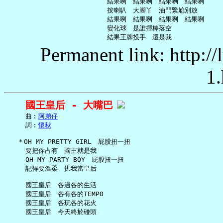
     結果咧　結果咧　結果咧　結果咧

     按喇叭　大腳丫　油門緊尬別放

     結果咧　結果咧　結果咧　結果咧

     變化球　是誰揮棒落空

Permanent link: http:/
1.
國王皇后 - 大嘴巴
     曲︰
阿弟仔
     詞︰
懷秋
   ＊OH MY PRETTY GIRL　屁股扭一扭

     要把你占有　國王就是我

     OH MY PARTY BOY　屁股扭一扭

     記得要溫柔　拱我當皇后

     國王皇后　各過各的生活

     國王皇后　各有各的TEMPO

     國王皇后　各玩各的花火

     國王皇后　今天終於碰頭
