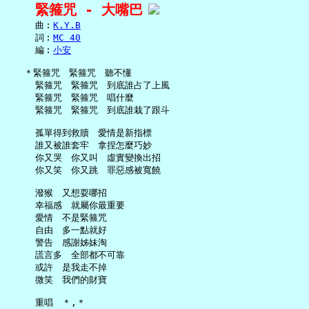
緊箍咒 - 大嘴巴
     曲︰
K.Y.B
     詞︰
MC 40
     編︰
小安
   ＊緊箍咒　緊箍咒　聽不懂

     緊箍咒　緊箍咒　到底誰占了上風

     緊箍咒　緊箍咒　唱什麼

     緊箍咒　緊箍咒　到底誰栽了跟斗

     孤單得到救贖　愛情是新指標

     誰又被誰套牢　拿捏怎麼巧妙

     你又哭　你又叫　虛實變換出招

     你又笑　你又跳　罪惡感被寬饒

     潑猴　又想耍哪招

     幸福感　就屬你最重要

     愛情　不是緊箍咒

     自由　多一點就好

     警告　感謝姊妹淘

     謊言多　全部都不可靠

     或許　是我走不掉

     微笑　我們的財寶

     重唱　＊,＊
