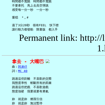
     時間都不寬饒　時間都不寬饒

     不要牽托　馬上去高空彈跳

     感受每一分一秒　一分一秒

     重唱　＊,＃

     過了3分20秒　很有FEEL　快下標

Permanent link: http:/
1.
拿去 - 大嘴巴
     曲︰
阿弟仔
     詞︰
MC 40
     跳過這些距離　不喜歡的交際

     我態度率性　斬斷所有的荊棘

     跳過這些把戲　不喜歡遊戲

     態度強硬　我要就要有勇氣

     妳　就是妳　燃我引信

     妳　就是妳　無法暫停
