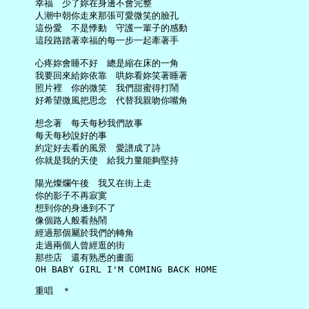
     幸福　少了妳在身邊不會完整

     人潮中朝你走來那張可愛微笑的臉孔

     這份愛　不是悸動　守護一輩子的感動

     這段路踏著幸福的每一步一起牽著手

     心疼妳會睡不好　總是縮在床的一角

     我要回來給妳依靠　哄妳看妳笑著睡著

     照片裡　你的微笑　我們甜蜜得打鬧

     好希望微風把思念　代替我親吻你嘴角

     想念著　每天每秒我們故事

     每天每秒說好的事

     約定好去看的風景　愛譜成了詩

     你就是我的天使　給我力量能夠堅持

     陽光燦爛午後　我又在街上走

     你的影子不再寂寞

     想到你的身邊到不了

     像個路人般看熱鬧

     經過那個屬於我們的轉角

     走過兩個人曾經逛的街

     那些店　還有熟悉的畫面

     OH BABY GIRL I'M COMING BACK HOME

     重唱　＊
