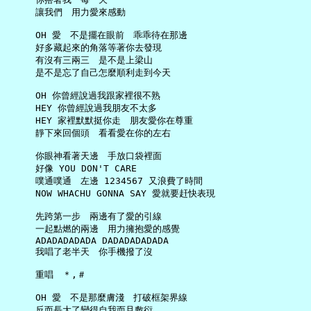
     讓我們　用力愛來感動

     OH 愛　不是擺在眼前　乖乖待在那邊

     好多藏起來的角落等著你去發現

     有沒有三兩三　是不是上梁山

     是不是忘了自己怎麼順利走到今天

     OH 你曾經說過我跟家裡很不熟

     HEY 你曾經說過我朋友不太多

     HEY 家裡默默挺你走　朋友愛你在尊重

     靜下來回個頭　看看愛在你的左右

     你眼神看著天邊　手放口袋裡面

     好像 YOU DON'T CARE

     噗通噗通　左邊 1234567 又浪費了時間

     NOW WHACHU GONNA SAY 愛就要赶快表現

     先跨第一步　兩邊有了愛的引線

     一起點燃的兩邊　用力擁抱愛的感覺

     ADADADADADA DADADADADADA

     我唱了老半天　你手機撥了沒

     重唱　＊,＃

     OH 愛　不是那麼膚淺　打破框架界線

     反而長大了變得自我而且敷衍
