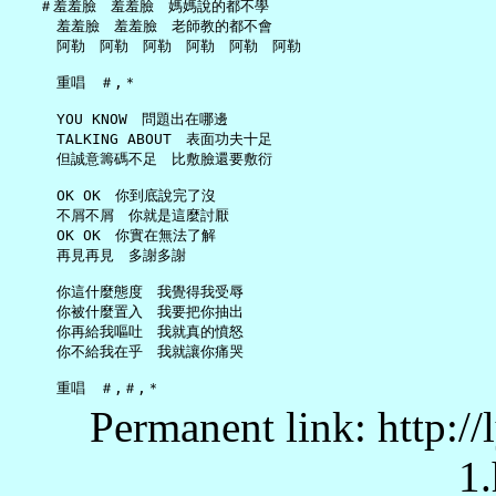
   ＃羞羞臉　羞羞臉　媽媽說的都不學

     羞羞臉　羞羞臉　老師教的都不會

     阿勒　阿勒　阿勒　阿勒　阿勒　阿勒

     重唱　＃,＊

     YOU KNOW　問題出在哪邊

     TALKING ABOUT　表面功夫十足

     但誠意籌碼不足　比敷臉還要敷衍

     OK OK　你到底說完了沒

     不屑不屑　你就是這麼討厭

     OK OK　你實在無法了解

     再見再見　多謝多謝

     你這什麼態度　我覺得我受辱

     你被什麼置入　我要把你抽出

     你再給我嘔吐　我就真的憤怒

     你不給我在乎　我就讓你痛哭

Permanent link: http:/
1.