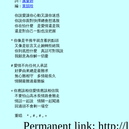
     詞︰
厲曼婷
     編︰
黃韻玲
     你說愛讓你心動又讓你迷惑

     你說你面對抉擇總會想逃脫

     你在怕什麼　是愛情還是我

     還是對自己一點也沒把握

   ＊你像是半推半就含蓄的點頭

     又像是欲言又止婉轉拒絕我

     你到底想什麼　真話可對我說

     我願意為你解一切憂

   ＃愛情不向任何人承諾

     好夢由來總是最難求

     無心難相守　多情能長久

     情關最難過最難躲

   ＋你應該相信愛情應該相信我

     不要怕山高水長情路會難走

     情話一起說　情關一起闖過

     回過頭不會剩一場空

Permanent link: http:/