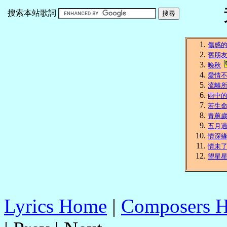
搜索本站歌詞
傷感
舊朋
晚秋
愛情
流離
雨中
若生
青蔥
五月
情深
情未
望星
Lyrics Home
|
Composers 