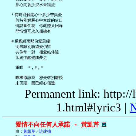
     那心間多少淚水未讓流

   ＊何時能解開心中多少苦與憂

     何時能解釋心中空虛的借口

     情謎圍住我　你此際又回眸

     問情懷可永久相擁有

   ＃朦朧纏著那份愛萬縷

     明晨離別盼望愛仍留

     共你常一對　相愛結伴隨

     卻總怕醒覺隨夢走

     重唱　＊,＃,＊

     唯求原諒我　恕失敬別離後

Permanent link: http:/
1.html#lyric3 |
N
愛情不向任何人承諾 - 黃凱芹
     曲︰
黃凱芹
／
許建強