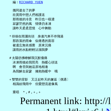
     編︰
RICHARD YUEN
     攜同逝去了的夢

     欣賞雨中戀人們相護送

     那雨後的冷意　昨日也一樣濃

     寂寥茫然的風　情懷仍未凍

     讓昨天柔柔思憶　心中舞動

   ＊徘徊在雨灑街頭　身邊汽車不停飛過

     那跌落的雨傘　似倦透的面容

     被遺忘無依感覺　原來沉痛

     讓雨的水點輕輕沾濕我夢

   ＃太陽彷彿瞭解我沉默傷痛

     冰凍雨後給我照亮　熱暖心頭送

     啊　會否與她這原地相逢

     為我解去寂寥　擁抱熱暖中　哦

   ＋雙雙的背影　又泛起昨天的邂逅〔偶遇〕

     相識紛飛雨中　但愛戀流逝像風

Permanent link: http:/