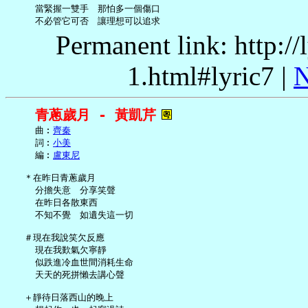
     當緊握一雙手　那怕多一個傷口

Permanent link: http:/
1.html#lyric7 |
N
青蔥歲月 - 黃凱芹
     曲︰
齊秦
     詞︰
小美
     編︰
盧東尼
   ＊在昨日青蔥歲月

     分擔失意　分享笑聲

     在昨日各散東西

     不知不覺　如遺失這一切

   ＃現在我說笑欠反應

     現在我歎氣欠寧靜

     似跌進冷血世間消耗生命

     天天的死拼懶去講心聲

   ＋靜待日落西山的晚上
