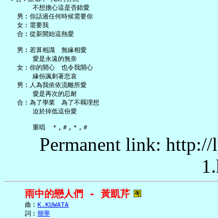
       不想擔心這是否錯愛

   男︰你話過任何時候需要你

   女︰需要我

   合︰從新開始這熱愛

   男︰若算相識　無緣相愛

       愛是永遠的無奈

   女︰你的開心　也令我開心

       緣份諷刺著悲哀

   男︰人為我依依流離所愛

       愛是再次的忍耐

   合︰為了學業　為了不羈理想

       迫於掉低這份愛

Permanent link: http:/
1.
雨中的戀人們 - 黃凱芹
     曲︰
K.KUWATA
     詞︰
簡寧