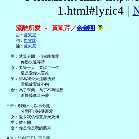
1.html#lyric4 |
N
流離所愛 - 黃凱芹／
余劍明
     曲︰
盧東尼
     詞︰
向雪懷
     編︰
盧東尼
   男︰就算分開　仍然能相愛

       你愿永遠等待

   女︰要等一天　要誤了一生

       還是愛你未更改

   男︰誰為我今天流離所愛

       愛愿放置於心內

   合︰為了學業　為了不羈理想

       迫於掉低這份愛

 ＊合︰明知不可以再分開

       分開不想接受新愛

   女︰愛令我仿似置身天死海

   男︰離不開

   合︰你是你是我的將來

 ＃合︰誰都不可以再分開
