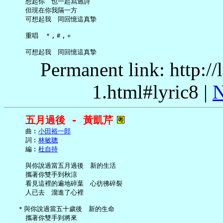
     想起你　也一起寫過詩

     但現在你我隔一方

     可想起我　同回憶這真摯

     重唱　＊,＃,＋

Permanent link: http:/
1.html#lyric8 |
N
五月過後 - 黃凱芹
     曲︰
小田裕一郎
     詞︰
林敏聰
     編︰
杜自持
     與你說過當五月過後　新的生活

     攜著你雙手到秋涼

     看見這裡的遍地碎葉　心彷彿碎裂

     人已去　溜進了心裡

   ＊與你說過當五十歲後　新的生命

     攜著你雙手到將來
