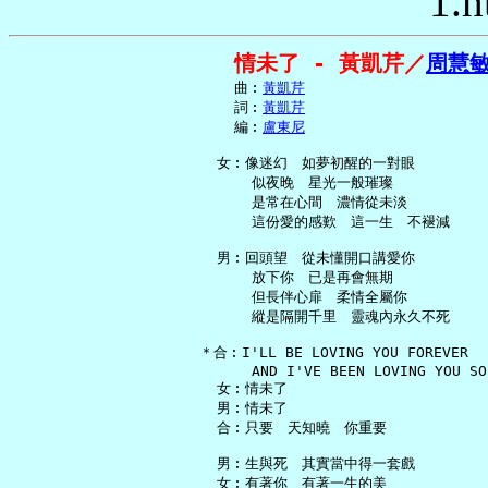
1.h
情未了 - 黃凱芹／
周慧
     曲︰
黃凱芹
     詞︰
黃凱芹
     編︰
盧東尼
   女︰像迷幻　如夢初醒的一對眼

       似夜晚　星光一般璀璨

       是常在心間　濃情從未淡

       這份愛的感歎　這一生　不褪減

   男︰回頭望　從未懂開口講愛你

       放下你　已是再會無期

       但長伴心扉　柔情全屬你

       縱是隔開千里　靈魂內永久不死

 ＊合︰I'LL BE LOVING YOU FOREVER

       AND I'VE BEEN LOVING YOU SO 
   女︰情未了

   男︰情未了

   合︰只要　天知曉　你重要

   男︰生與死　其實當中得一套戲

   女︰有著你　有著一生的美
