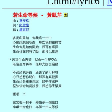
1.html#lyric6 |
N
若生命等候 - 黃凱芹
     曲︰
童安格
     詞︰
向雪懷
     編︰
盧東尼
     多足印重踏　你我這一生中

     心總想想個明白　每次我都很痛苦

     生命你是如何開始　我可有選擇

     生命你在何時了斷　那可以推測

   ＊若這生命再等　就會一生變空白

     若這生命再等　任那光陰去踐踏

     不必給我旁白　過去了的可解答

     心只想想你明白　那裡有真把握

     生命已是重重錯誤　錯中作選擇

     堅強信念無從說服　我想你手緊握

     重唱　＊

     當緊握一對手　那怕多一個傷口

     奉獻生命也好　亦勝一生去等候
