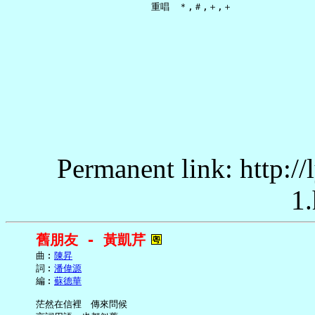
Permanent link: http:/
1.
舊朋友 - 黃凱芹
     曲︰
陳昇
     詞︰
潘偉源
     編︰
蘇德華
     茫然在信裡　傳來問候
