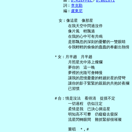
     曲︰
D.RIEFFEL
／
D.BELOTI
     詞︰
李克勤
     編︰
盧東尼
   女︰像這星　像那星

       在我天空中閃過沒停

       像片風　輕飄過

       在我的心中可有共鳴

       是那飄忽的深刻的憂鬱的一雙眼睛

       令我輕輕的偷偷的蠢蠢的奉獻出熱情

 ＊女︰月半趟　月半趟

       月照星光中添上燦爛

       夢你的　這一晚

       夢裡的光陰可會轉慢

       讓我的思憶憂憂的輕趟於星的臂彎

       讓你的影子緊緊的親親的共抱於夜欄

       已習慣

 ＃合︰情是沒法　看得清　捉摸不定

       一切過程　彷似注定

       柔情是我　已決心摘這星

       明知高不可攀　仍癡癡去窺探

       流星閃轉眼間　難抓緊卻很璀璨
