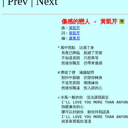
| Prev | Next
傷感的戀人 - 黃凱芹
     曲︰
黃凱芹
     詞︰
黃凱芹
     編︰
盧東尼
   ＊風中雨點　沾濕了身

     長夜已降臨　延續了苦困

     不知道原因　只想再等

     然後你飄至　仍帶來傷感

   ＃擠熄了煙　滿腦疑問

     顫抖中親吻　仍望你轉身

     不追究原因　慨嘆緣份

     然後你飄遠　投入誰的心

   ＋冷風一般的你　沒法讓我親近

     I'LL LOVE YOU MORE THAN ANYONE
     熱暖像你的心

     哪可以封鎖你　願你待我認真

     I'LL LOVE YOU MORE THAN ANYONE
     就算夜裡風吹凜凜
