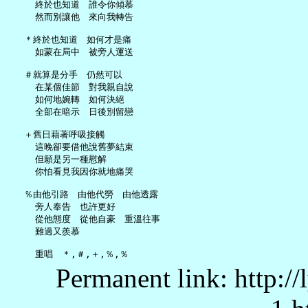
     終於也知道　誰令你傾慕

     然而別讓他　來向我轉告

   ＊終於也知道　如何才是痛

     如蒙在局中　被旁人運送

   ＃就算是分手　仍然可以

     在某個佳節　對我親自說

     如何地婉轉　如何決絕

     全部在暗示　日後別留戀

   ＋舊日藉著呼吸接觸

     這晚卻要借他說舊夢結束

     但願是另一種慰解

     你怕看見我因你就地痛哭

   ％由他引路　由他代勞　由他透露

     旁人奉告　也許更好

     從他態度　從他自豪　重溫往事

     難過又羨慕

Permanent link: http:/