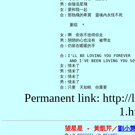
   男︰命隨流星飛

   女︰愛和我一起

   合︰那熱熾的希冀　靈魂內永恆不死

       重唱　＊

   女︰啊　依依不捨得你走

   男︰戀戀的心也沒有　被帶走

   合︰仍留在暖暖的手

   合︰I'LL BE LOVING YOU FOREVER

       AND I'VE BEEN LOVING YOU SO 
   女︰情未了

   男︰情未了

   女︰情未了

   男︰情未了

Permanent link: http:/
1.h
望星星 - 黃凱芹／
劉小