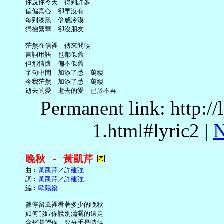
     你說你今天　得到許多

     偏偏真心　卻早沒有

     每到漆黑　倍感冷漠

     獨抱繁華　卻沒朋友

     茫然在信裡　傳來問候

     言詞用語　也都似舊

     但那情懷　偏不似舊

     字句中間　加添了愁　萬縷

     今我茫然　加添了愁　萬縷

Permanent link: http:/
1.html#lyric2 |
N
晚秋 - 黃凱芹
     曲︰
黃凱芹
／
許建強
     詞︰
黃凱芹
／
許建強
     編︰
歐陽燊
     曾停留風裡看著多少的晚秋

     如何能跟你說別瀟灑的遠走

     含愁凝望你　要分手是時候
