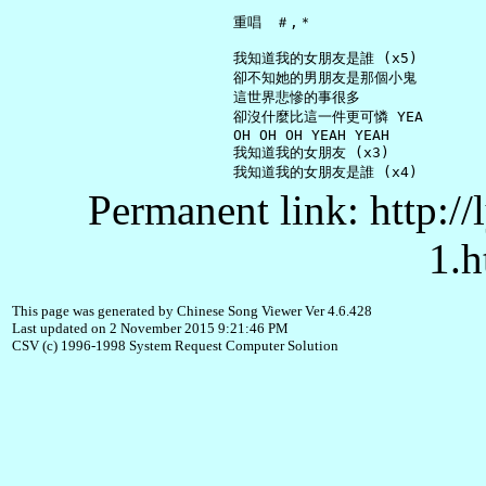
     重唱　＃,＊

     我知道我的女朋友是誰 (x5)

     卻不知她的男朋友是那個小鬼

     這世界悲慘的事很多

     卻沒什麼比這一件更可憐 YEA

     OH OH OH YEAH YEAH

     我知道我的女朋友 (x3)

Permanent link: http:/
1.h
This page was generated by Chinese Song Viewer Ver 4.6.428
Last updated on 2 November 2015 9:21:46 PM
CSV (c) 1996-1998 System Request Computer Solution