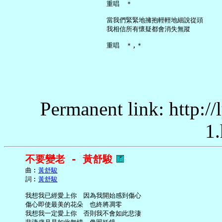
     重唱　＊

     當我們緊緊地擁抱輕輕地細說從頭

     我相信所有懷疑都會消失無蹤

Permanent link: http:/
1.
不要變老 - 黃舒駿
     曲︰
黃舒駿
     詞︰
黃舒駿
     我想我已經愛上你　因為我開始感到傷心

     傷心即使最美的花朵　也終將凋零

     我想我一定愛上你　否則我不會如此悲淒
