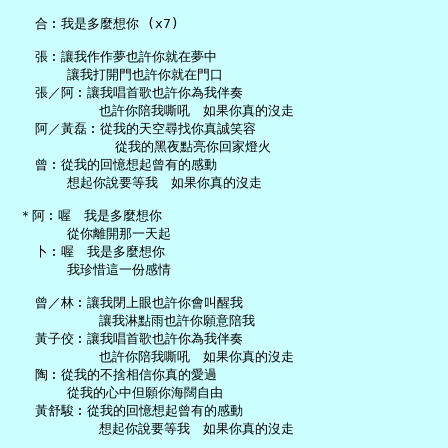
   合︰我是多麼想你 (x7)

   張︰讓我作作夢也許你就在夢中

       讓我打開門也許你就在門口

   張／阿︰讓我唱首歌也許你為我伴奏

           也許你陪我嘶吼　如果你真的沒走

   阿／黃磊︰從我的天空尋找你真誠笑容

             從我的黑夜點亮你回家燈火

   曾︰從我的回憶想起曾有的感動

       想起你說要等我　如果你真的沒走

 ＊阿︰喔　我是多麼想你

       從你離開那一天起

   卜︰喔　我是多麼想你

       我珍惜這一份感情

   曾／林︰讓我閉上眼也許你會叫醒我

           讓我淋點雨也許你願意陪我

   黃子佼︰讓我唱首歌也許你為我伴奏

           也許你陪我嘶吼　如果你真的沒走

   陶︰從我的不捨相信你真的愛過

       從我的心中但願你海闊自由

   黃舒駿︰從我的回憶想起曾有的感動

           想起你說要等我　如果你真的沒走
