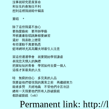
     沒事就研究星座算命

     和女生約會無往不利

     想到這裡我就暗中竊喜

     重唱　＊

     除了這些我還不放心

     要熱愛藝術　要拜師學藝

     琴棋書畫歌唱跳舞都要練習

     還好　我喜歡上體育

     有些運動千萬要熟悉

     籃球網球尤其高爾夫球最引人注意

     當這些通通學會　就要開始學習謙虛

     表現悲天憫人的胸襟

     把握短短的青春　學習如何去愛一個人

     這樣才算最美的人生

     哇　無窮的信心　多完美的人品

     我要趁他們發現我的厲害之前　再繼續努力

     能者多勞　天經地義　不管他們冷言冷語

     總有一天我要他們所有人跌破眼鏡

Permanent link: http:/