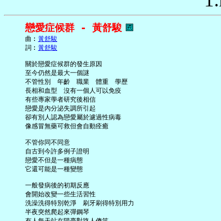
戀愛症候群 - 黃舒駿
     曲︰
黃舒駿
     詞︰
黃舒駿
     關於戀愛症候群的發生原因

     至今仍然是最大一個謎

     不管性別　年齡　職業　體重　學歷

     長相和血型　沒有一個人可以免疫

     有些專家學者研究後相信

     戀愛是內分泌失調所引起

     卻有別人認為戀愛屬於濾過性病毒

     像感冒無藥可救但會自動痊癒

     不管你同不同意

     自古到今許多例子證明

     戀愛不但是一種病態

     它還可能是一種變態

     一般發病後的初期反應

     會開始改變一些生活習性

     洗澡洗得特別乾淨　刷牙刷得特別用力

     半夜突然爬起來彈鋼琴

     有人每天站在陽臺對路人傻笑
