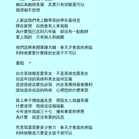
     她以為她很美麗　其實只有頭髮還可以

     我理都不想理

     人家說我們考上醫學系的學生最得意

     蹲在家裡　自然會有人來相親

     為什麼我已念到六年級　卻沒有一點動靜

     看上我的　只有病人和細菌

     他們說將來開業賺大錢　春天才會真的來臨

     到時候要娶什麼樣的女孩子不可以

     重唱　＊

     自古英雄都是愛美女　不是英雄也愛美女

     但這年頭的英雄和美女如何定義

     是誰曾經這麼告訴我　內在美獲得最後勝利

     誰知道你在說的時候　心裡想的什麼東西

     路上車子價值越名貴　裡面女人就越美麗

     什麼道理　我就沒這個福氣

     今年過年我就三十七　擁有事業和學歷

     為什麼　就是沒有愛的訊息

     究竟我還需要多少努力　春天才會真的來臨

     到時候難道只要是女孩子就可以
