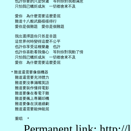
     也許你要的只是快遞　等到你對我都滿意

     只怕我已蠟炬成灰　一切都會來不及

     愛你　為什麼需要這麼委屈

     難道十八般武藝樣樣得行

     愛你是個難題　愛你是個難題

     我出選擇題你只答是非題

     這世界何時變得這麼不公平

     也許你享受這種樂趣　也許

     也許你喜歡看我傷心　等到你對我動了情

     只怕我已蠟炬成灰　一切都會來不及

     愛你　為什麼需要這麼委屈

   ＊難道還需要像個機器

     難道還需要充沛體力

     難道要沒事滿嘴英語

     難道要裝作懂得電影

     難道要像在養電子雞

     難道要佩上專屬叩機

     難道要像在演連續劇

     難道還需要能伸能屈

Permanent link: http:/