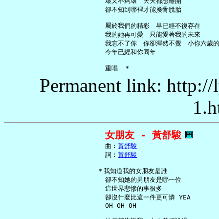
     壞又不夠壞　天天都想離開

     卻不知到哪裡才能換骨脫胎

     屬於我們的精彩　早已經不復存在

     我的她再可愛　只能愛著我的未來

     我忘不了你　你卻渾然不覺　小你六歲的
     今年已經和你同年

Permanent link: http:/
1.h
女朋友 - 黃舒駿
     曲︰
黃舒駿
     詞︰
黃舒駿
   ＊我知道我的女朋友是誰

     卻不知她的男朋友是哪一位

     這世界悲慘的事很多

     卻沒什麼比這一件更可憐 YEA

     OH OH OH
