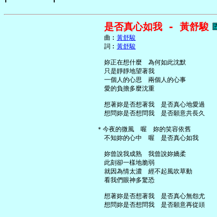
是否真心如我 - 黃舒駿
     曲︰
黃舒駿
     詞︰
黃舒駿
     妳正在想什麼　為何如此沈默

     只是靜靜地望著我

     一個人的心思　兩個人的心事

     愛的負擔多麼沈重

     想著妳是否想著我　是否真心地愛過

     想問妳是否想問我　是否願意共長久

   ＊今夜的微風　喔　妳的笑容依舊

     不知妳的心中　喔　是否真心如我

     妳曾說我成熟　我曾說妳嬌柔

     此刻卻一樣地脆弱

     就因為情太濃　經不起風吹草動

     看我們眼神多驚恐

     想著妳是否想著我　是否真心無怨尤

     想問妳是否想問我　是否願意再從頭
