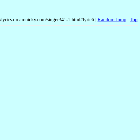
//lyrics.dreamnicky.com/singer341-1.html#lyric6 |
Random Jump
|
Top