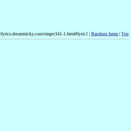
//lyrics.dreamnicky.com/singer341-1.html#lyric1 |
Random Jump
|
Top