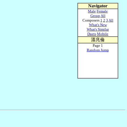
Navigator
Male
Female
Group
All
Composers
1
2
3
All
What's New
What's Similar
Duets
Mobile
溫兆倫
Page 1
Random Jump