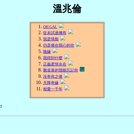
溫兆倫
OH GAL
從未試過擁有
我是情痴
仍是痛在我心的你
隨緣
我得到什麼
正義柔情永在
難道真的我能忘記你
沒有你之後
天降奇緣
相愛一千年
t