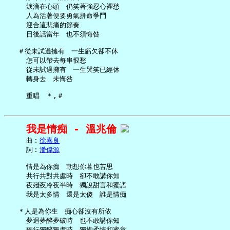
     淚滴在心頭　仍笑著強忍心裡愁

     人為活著便要勇氣拼命爭鬥

     迎合這悲痛的節奏

     日後話當年　也不須悔咎

   ＃從未試過擁有　一生虧欠卻不休

     怎可以帶去每串恨愁

     從未試過擁有　一生哭笑已經休

     轉身去　未悔咎

我是情痴 - 溫兆倫
     曲︰
徐嘉良
     詞︰
潘偉源
     情是為你痴　朝想你暮也苦思

     共行共對共處時　卻不敢講你知

     夜殘夜冷夜半時　獨說甜言和蜜語

     我是太多情　還是太傻　誰是情痴

   ＊人是為你生　痴心卻沒有所依

     夢迴夢醉夢破時　也不敢講你知

     獨行獨醉獨處時　獨抱柔情和蜜意
