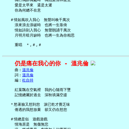
     愛是太早來　還是太遲

     你為何總不在意

   ＃情如風吹入我心　無聲叫喚千萬次

     浪來浪去浪破時　也將一生靠倚

     情如詩刻入我心　無聲朗誦千萬次

     月明月暗月缺時　也將一生為你相思

仍是痛在我心的你 - 溫兆倫
     曲︰
溫兆倫
     詞︰
溫兆倫
     編︰
杜自持
     紅葉飄在空氣裡　我的心隨雨下墜

     記憶總屬於過去　深秋填滿空虛

   ＊愁著臉又想到您　淚已乾才覺乏味

     倦透的我想放棄　卻又仍在想您

   ＃情總是似　遊戲遊戲

     情海原是　無傷無悲
