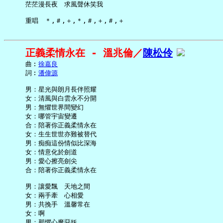
     茫茫漫長夜　求風聲休笑我

正義柔情永在 - 溫兆倫／
陳松伶
     曲︰
徐嘉良
     詞︰
潘偉源
     男：星光與朗月長伴照耀

     女：清風與白雲永不分開

     男：無懼世界間變幻

     女：哪管宇宙變遷

     合：陪著你正義柔情永在

     女：生生世世亦難被替代

     男：痴痴這份情似比深海

     女：情意化於劍道

     男：愛心擦亮劍尖

     合：陪著你正義柔情永在

     男：讓愛飄　天地之間

     女：兩手牽　心相愛

     男：共挽手　溫馨常在

     女：啊

     男：那懼心魔惡妖
