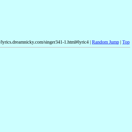
//lyrics.dreamnicky.com/singer341-1.html#lyric4 |
Random Jump
|
Top