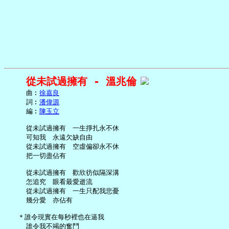
從未試過擁有 - 溫兆倫
     曲︰
徐嘉良
     詞︰
潘偉源
     編︰
陳玉立
     從未試過擁有　一生掙扎永不休

     可知我　永遠欠缺自由

     從未試過擁有　空虛偏卻永不休

     把一切盡佔有

     從未試過擁有　歡欣彷似隔深溝

     怎追究　眼看最愛逝流

     從未試過擁有　一生只配我悲憂

     幾分愛　亦佔有

   ＊誰令現實在每秒裡也在逼我

     誰令我不竭的奮鬥
