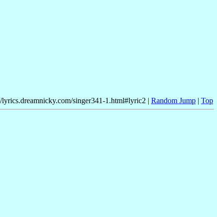
//lyrics.dreamnicky.com/singer341-1.html#lyric2 |
Random Jump
|
Top