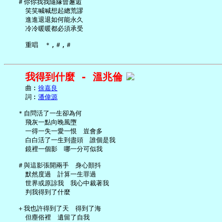
   ＃你你我我隨緣曾邂逅

     笑笑喊喊想起總荒謬

     進進退退如何能永久

     冷冷暖暖都必須承受

我得到什麼 - 溫兆倫
     曲︰
徐嘉良
     詞︰
潘偉源
   ＊自問活了一生卻為何

     飛灰一點向晚風墮

     一得一失一愛一恨　豈會多

     白白活了一生到盡頭　誰個是我

     鏡裡一個影　哪一分可似我

   ＃與這影張開兩手　身心顫抖

     默然度過　計算一生罪過

     世界或原諒我　我心中裁著我

     判我得到了什麼

   ＋我也許得到了天　得到了海

     但塵俗裡　遺留了自我
