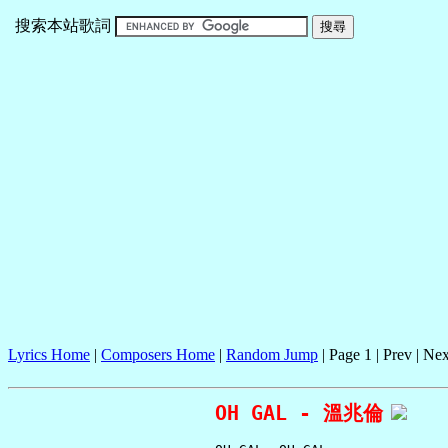
搜索本站歌詞
Lyrics Home
|
Composers Home
|
Random Jump
| Page 1 | Prev | Nex
OH GAL - 溫兆倫