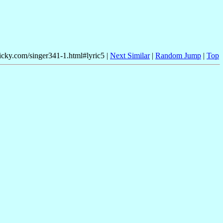
nicky.com/singer341-1.html#lyric5 |
Next Similar
|
Random Jump
|
Top