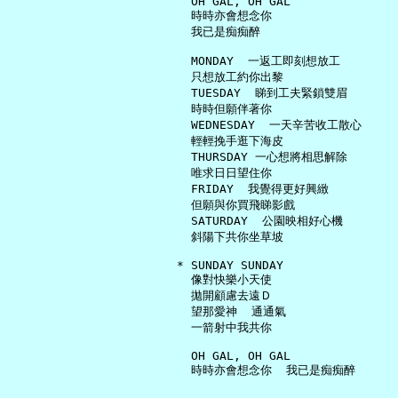
     OH GAL, OH GAL

     時時亦會想念你

     我已是痴痴醉

     MONDAY  一返工即刻想放工

     只想放工約你出黎

     TUESDAY  睇到工夫緊鎖雙眉

     時時但願伴著你

     WEDNESDAY  一天辛苦收工散心

     輕輕挽手逛下海皮

     THURSDAY 一心想將相思解除

     唯求日日望住你

     FRIDAY  我覺得更好興緻

     但願與你買飛睇影戲

     SATURDAY  公園映相好心機

     斜陽下共你坐草坡

   * SUNDAY SUNDAY

     像對快樂小天使

     拋開顧慮去遠Ｄ

     望那愛神  通通氣

     一箭射中我共你

     OH GAL, OH GAL
