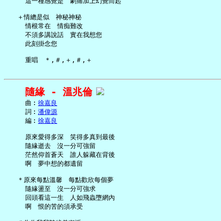
     這一種感覺是　劇痛加上幻覺而起

   ＋情總是似　神秘神秘

     情根常在　情痴難改

     不須多講說話　實在我想您

     此刻掛念您

隨緣 - 溫兆倫
     曲︰
徐嘉良
     詞︰
潘偉源
     編︰
徐嘉良
     原來愛得多深　笑得多真到最後

     隨緣逝去　沒一分可強留

     茫然仰首蒼天　誰人躲藏在背後

     啊　夢中想的都遺留

   ＊原來每點溫馨　每點歡欣每個夢

     隨緣盪至　沒一分可強求

     回頭看這一生　人如飛蟲墮網內

     啊　恨的苦的須承受
