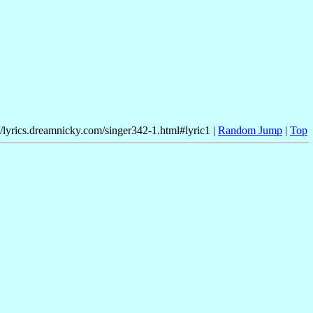
//lyrics.dreamnicky.com/singer342-1.html#lyric1 |
Random Jump
|
Top