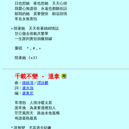
     日也想她　夜也想她　天天心掛

     我愛心無虛假　永遠也都聽佢話

     願我的她　莫要變掛　願這段情

     常在永無害怕

   ＋陪著她　天天有著綿綿情話

     甘心拋去俗氣共繁華

     一生跟到實佢捐窿捐罅

     重唱　＊,＃,＋

千載不變 - 溫拿
     曲︰
鍾鎮濤
／
譚詠麟
     詞︰
盧永強
     編︰
盧東尼
     常埋怨　人情冷暖太甚

     面常換　為著要適應別人

     茫茫風雨天　路途未免孤獨

     有誰最熟最真

   ＊誰無變　尤其過去幼嫩
