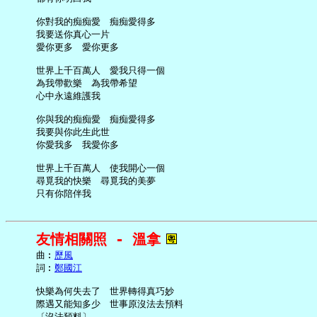
     你對我的痴痴愛　痴痴愛得多

     我要送你真心一片

     愛你更多　愛你更多

     世界上千百萬人　愛我只得一個

     為我帶歡樂　為我帶希望

     心中永遠維護我

     你與我的痴痴愛　痴痴愛得多

     我要與你此生此世

     你愛我多　我愛你多

     世界上千百萬人　使我開心一個

     尋覓我的快樂　尋覓我的美夢

友情相關照 - 溫拿
     曲︰
歷風
     詞︰
鄭國江
     快樂為何失去了　世界轉得真巧妙

     際遇又能知多少　世事原沒法去預料

     〔沒法預料〕
