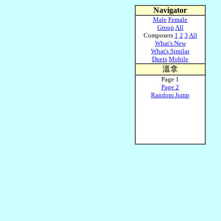
Navigator
Male
Female
Group
All
Composers
1
2
3
All
What's New
What's Similar
Duets
Mobile
溫拿
Page 1
Page 2
Random Jump