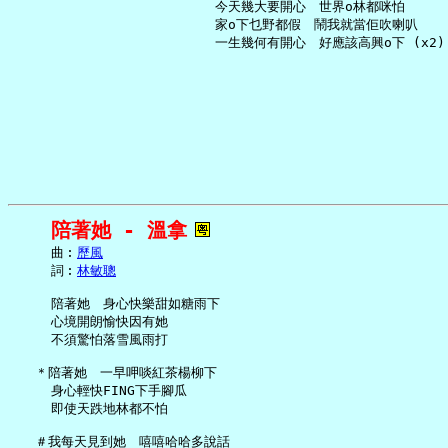
     今天幾大要開心　世界o林都咪怕

     家o下乜野都假　鬧我就當佢吹喇叭

陪著她 - 溫拿
     曲︰
歷風
     詞︰
林敏聰
     陪著她　身心快樂甜如糖雨下

     心境開朗愉快因有她

     不須驚怕落雪風雨打

   ＊陪著她　一早呷啖紅茶楊柳下

     身心輕快FING下手腳瓜

     即使天跌地林都不怕

   ＃我每天見到她　嘻嘻哈哈多說話
