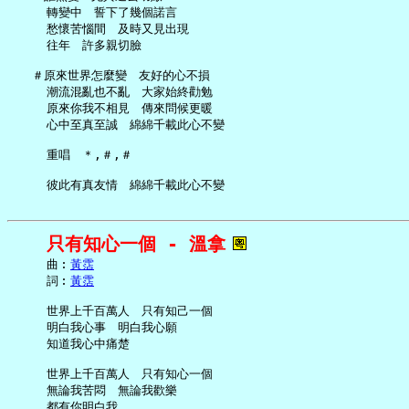
     轉變中　誓下了幾個諾言

     愁懷苦惱間　及時又見出現

     往年　許多親切臉

   ＃原來世界怎麼變　友好的心不損

     潮流混亂也不亂　大家始終勸勉

     原來你我不相見　傳來問候更暖

     心中至真至誠　綿綿千載此心不變

     重唱　＊,＃,＃

只有知心一個 - 溫拿
     曲︰
黃霑
     詞︰
黃霑
     世界上千百萬人　只有知己一個

     明白我心事　明白我心願

     知道我心中痛楚

     世界上千百萬人　只有知心一個

     無論我苦悶　無論我歡樂

     都有你明白我
