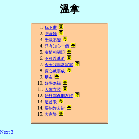
溫拿
玩下啦
陪著她
千載不變
只有知心一個
友情相關照
不可以逃避
今天我非常寂寞
齊心就事成
朋友
好學為福
人靠衣裝
始終都係朋友好
這首歌
要約妳去街
大家樂
Next 3