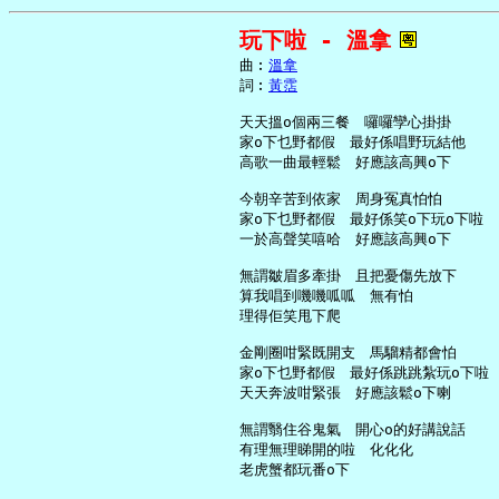
玩下啦 - 溫拿
     曲︰
溫拿
     詞︰
黃霑
     天天搵o個兩三餐　囉囉孿心掛掛

     家o下乜野都假　最好係唱野玩結他

     高歌一曲最輕鬆　好應該高興o下

     今朝辛苦到依家　周身冤真怕怕

     家o下乜野都假　最好係笑o下玩o下啦

     一於高聲笑嘻哈　好應該高興o下

     無謂皺眉多牽掛　且把憂傷先放下

     算我唱到嘰嘰呱呱　無有怕

     理得佢笑甩下爬

     金剛圈咁緊既開支　馬騮精都會怕

     家o下乜野都假　最好係跳跳紮玩o下啦

     天天奔波咁緊張　好應該鬆o下喇

     無謂翳住谷鬼氣　開心o的好講說話

     有理無理睇開的啦　化化化

     老虎蟹都玩番o下
