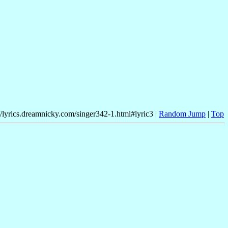
//lyrics.dreamnicky.com/singer342-1.html#lyric3 |
Random Jump
|
Top