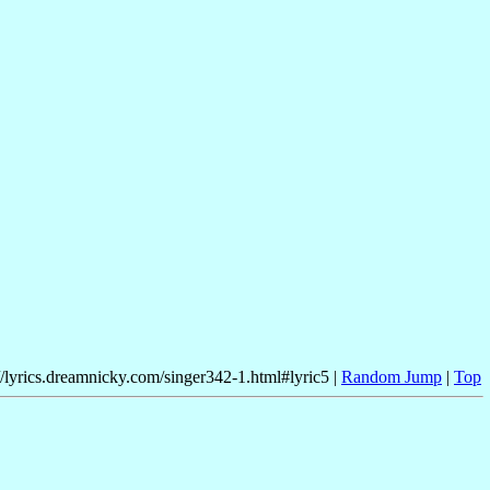
//lyrics.dreamnicky.com/singer342-1.html#lyric5 |
Random Jump
|
Top