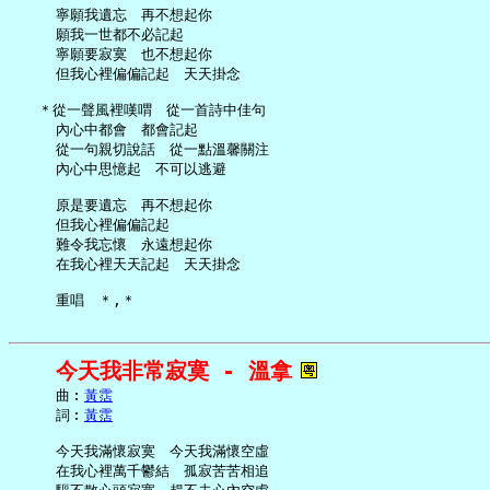
     寧願我遺忘　再不想起你

     願我一世都不必記起

     寧願要寂寞　也不想起你

     但我心裡偏偏記起　天天掛念

   ＊從一聲風裡嘆喟　從一首詩中佳句

     內心中都會　都會記起

     從一句親切說話　從一點溫馨關注

     內心中思憶起　不可以逃避

     原是要遺忘　再不想起你

     但我心裡偏偏記起

     難令我忘懷　永遠想起你

     在我心裡天天記起　天天掛念

今天我非常寂寞 - 溫拿
     曲︰
黃霑
     詞︰
黃霑
     今天我滿懷寂寞　今天我滿懷空虛

     在我心裡萬千鬱結　孤寂苦苦相追
