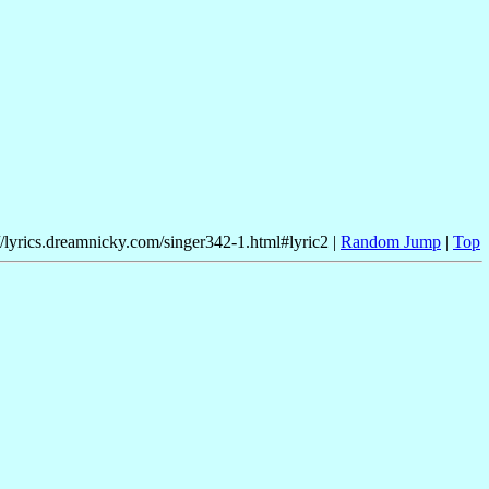
//lyrics.dreamnicky.com/singer342-1.html#lyric2 |
Random Jump
|
Top