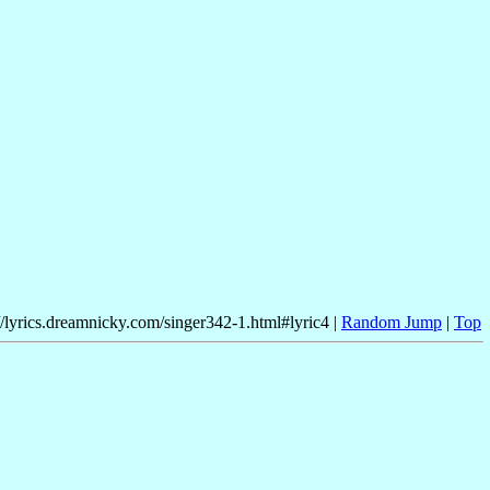
//lyrics.dreamnicky.com/singer342-1.html#lyric4 |
Random Jump
|
Top