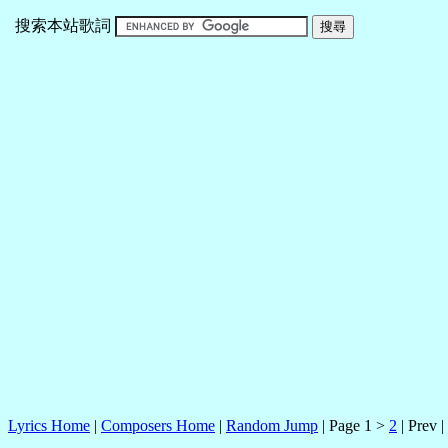
搜索本站歌詞
Lyrics Home
|
Composers Home
|
Random Jump
| Page 1 >
2
| Prev |