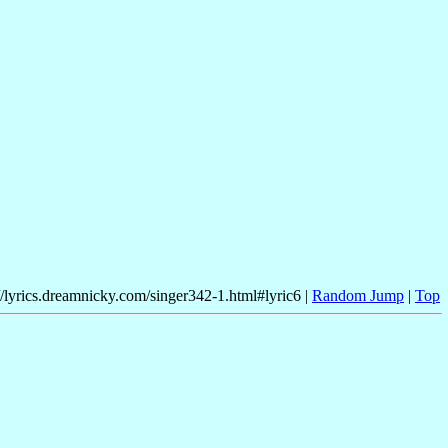
//lyrics.dreamnicky.com/singer342-1.html#lyric6 |
Random Jump
|
Top