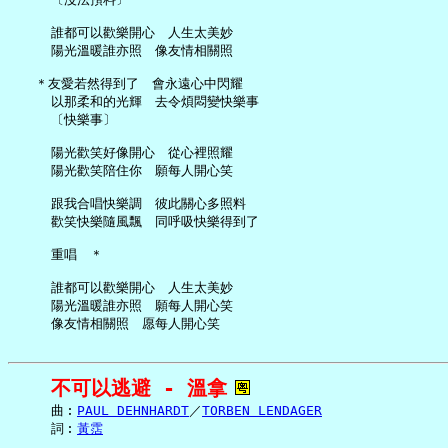
     誰都可以歡樂開心　人生太美妙

     陽光溫暖誰亦照　像友情相關照

   ＊友愛若然得到了　會永遠心中閃耀

     以那柔和的光輝　去令煩悶變快樂事

     〔快樂事〕

     陽光歡笑好像開心　從心裡照耀

     陽光歡笑陪住你　願每人開心笑

     跟我合唱快樂調　彼此關心多照料

     歡笑快樂隨風飄　同呼吸快樂得到了

     重唱　＊

     誰都可以歡樂開心　人生太美妙

     陽光溫暖誰亦照　願每人開心笑

不可以逃避 - 溫拿
     曲︰
PAUL DEHNHARDT
／
TORBEN LENDAGER
     詞︰
黃霑