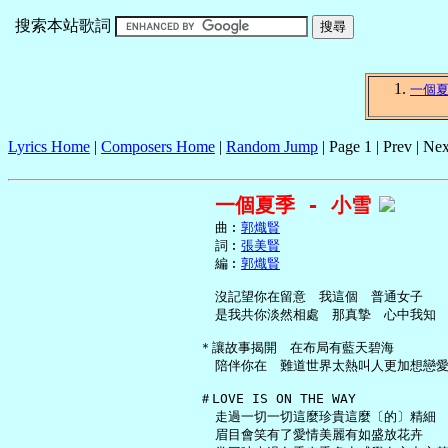
搜索本站歌詞
一個
Lyrics Home
|
Composers Home
|
Random Jump
| Page 1 | Prev | Nex
一個夏季 - 小雪
     曲︰
郭熾賢
     詞︰
張美賢
     編︰
郭熾賢
     沒記望你在留意　我這個　普通女子

     是我共你淡然相處　那真摯　心中我知

   ＊讓故事揭開　在布局有藍天碧海

     陪伴你在　難道世界太熱叫人更加想戀愛
   ＃LOVE IS ON THE WAY

     走過一切一切這麼珍貴這麼〔的〕精細

     眉目會笑有了愛情美麗有如盛放花卉
