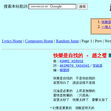
搜索本站歌詞
快樂
一個
Lyrics Home
|
Composers Home
|
Random Jump
| Page 1 | Prev | Nex
快樂是自找的 - 趙之璧
     曲︰
KOHMI HIROSE
     詞︰
AKIMOTO YASUSHI
／
管啟源
     編︰
楊聲錚
     快樂是自找的　不是你給我的

     寂寞坦白了　誰說這樣不道德

     沉淪是必要的　上昇是無聊的

     愛情是附屬的　〔只因為〕

     寂寞太吵了　快樂太靜了　憂鬱太放了

   ＊幻覺是重要的　清醒是明天的
