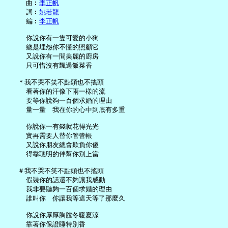
     曲︰
李正帆
     詞︰
姚若龍
     編︰
李正帆
     你說你有一隻可愛的小狗

     總是埋怨你不懂的照顧它

     又說你有一間美麗的廚房

     只可惜沒有飄過飯菜香

   ＊我不哭不笑不點頭也不搖頭

     看著你的汗像下雨一樣的流

     要等你說夠一百個求婚的理由

     量一量　我在你的心中到底有多重

     你說你一有錢就花得光光

     實再需要人替你管管帳

     又說你朋友總會欺負你傻

     得靠聰明的伴幫你別上當

   ＃我不哭不笑不點頭也不搖頭

     假裝你的話還不夠讓我感動

     我非要聽夠一百個求婚的理由

     誰叫你　你讓我等這天等了那麼久

     你說你厚厚胸膛冬暖夏涼

     靠著你保證睡特別香
