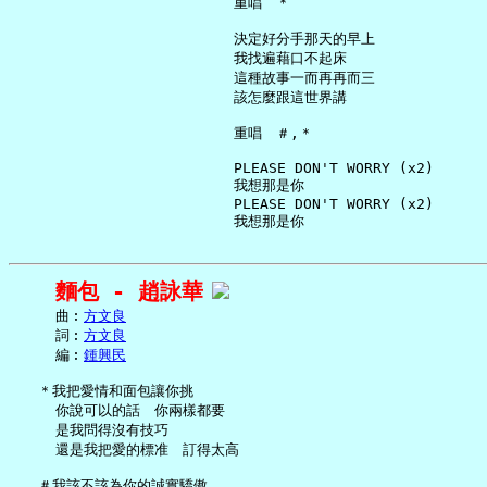
     重唱　＊

     決定好分手那天的早上

     我找遍藉口不起床

     這種故事一而再再而三

     該怎麼跟這世界講

     重唱　＃,＊

     PLEASE DON'T WORRY (x2)

     我想那是你

     PLEASE DON'T WORRY (x2)

麵包 - 趙詠華
     曲︰
方文良
     詞︰
方文良
     編︰
鍾興民
   ＊我把愛情和面包讓你挑

     你說可以的話　你兩樣都要

     是我問得沒有技巧

     還是我把愛的標准　訂得太高

   ＃我該不該為你的誠實驕傲
