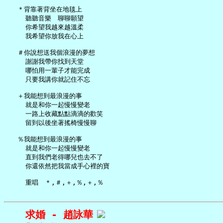
   ＊背靠著背坐在地毯上

     聽聽音樂　聊聊願望

     你希望我越來越溫柔

     我希望你放我在心上

   ＃你說想送我個浪漫的夢想

     謝謝我帶你找到天堂

     哪怕用一輩子才能完成

     只要我講你就記住不忘

   ＋我能想到最浪漫的事

     就是和你一起慢慢變老

     一路上收藏點點滴滴的歡笑

     留到以後坐著搖椅慢慢聊

   ％我能想到最浪漫的事

     就是和你一起慢慢變老

     直到我們老得哪兒也去不了

     你還依然把我當成手心裡的寶

求婚 - 趙詠華