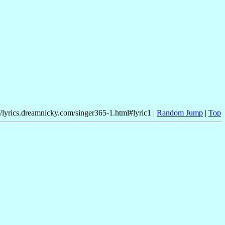
//lyrics.dreamnicky.com/singer365-1.html#lyric1 |
Random Jump
|
Top