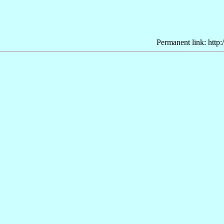
Permanent link: http: