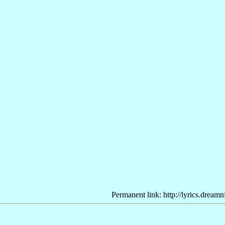
Permanent link: http://lyrics.dream