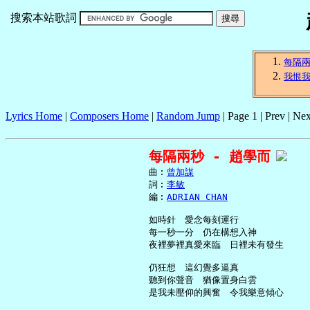
搜索本站歌詞
每隔
我恨
Lyrics Home
|
Composers Home
|
Random Jump
| Page 1 | Prev | Nex
每隔兩秒 - 趙學而
     曲︰
曾加謀
     詞︰
李敏
     編︰
ADRIAN CHAN
     如時針　愛念每刻運行

     每一秒一分　仍在構想入神

     夜裡夢裡真愛來臨　日裡未有發生

     仍狂想　這幻覺多逼真

     聽到你聲音　猶像置身白雲

     是我未壓仰的興奮　令我樂意傾心
