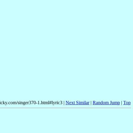
nicky.com/singer370-1.html#lyric3 |
Next Similar
|
Random Jump
|
Top