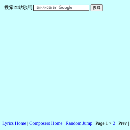
搜索本站歌詞
Lyrics Home
|
Composers Home
|
Random Jump
| Page 1 >
2
| Prev |