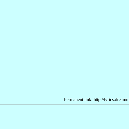
Permanent link: http://lyrics.dream