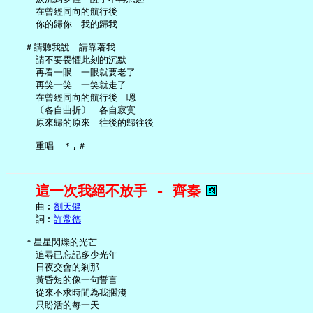
     在曾經同向的航行後

     你的歸你　我的歸我

   ＃請聽我說　請靠著我

     請不要畏懼此刻的沉默

     再看一眼　一眼就要老了

     再笑一笑　一笑就走了

     在曾經同向的航行後　嗯

     〔各自曲折〕　各自寂寞

     原來歸的原來　往後的歸往後

這一次我絕不放手 - 齊秦
     曲︰
劉天健
     詞︰
許常德
   ＊星星閃爍的光芒

     追尋已忘記多少光年

     日夜交會的剎那

     黃昏短的像一句誓言

     從來不求時間為我擱淺

     只盼活的每一天
