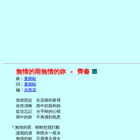
無情的雨無情的妳 - 齊秦
     曲︰
董榮駿
     詞︰
董榮駿
     編︰
涂惠源
     曾經想起　在這樣的夜裡

     依然清晰　雨中的我和妳

     從沒忘記　分手時的心情

     雨中的妳　不再感到熟悉

   ＊無情的雨　輕輕把我打醒

     讓我的淚　和雨水一樣冰

     無情的妳　不再懷念過去
