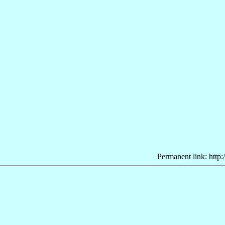
Permanent link: http: