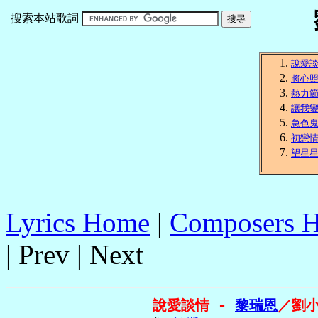
搜索本站歌詞
說愛
將心
熱力節
讓我
急色
初戀
望星
Lyrics Home
|
Composers 
| Prev | Next
說愛談情 - 
黎瑞恩
／劉