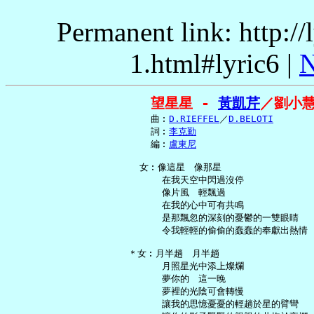
Permanent link: http:/
1.html#lyric6 |
N
望星星 - 
黃凱芹
／劉小
     曲︰
D.RIEFFEL
／
D.BELOTI
     詞︰
李克勤
     編︰
盧東尼
   女︰像這星　像那星

       在我天空中閃過沒停

       像片風　輕飄過

       在我的心中可有共鳴

       是那飄忽的深刻的憂鬱的一雙眼睛

       令我輕輕的偷偷的蠢蠢的奉獻出熱情

 ＊女︰月半趟　月半趟

       月照星光中添上燦爛

       夢你的　這一晚

       夢裡的光陰可會轉慢

       讓我的思憶憂憂的輕趟於星的臂彎
