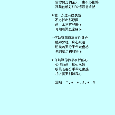
     當你要走的某天　也不必抱憾

     讓我他朝好好追憶哪需遺憾

   ＃愛　永遠有些缺憾

     不必找出那原因

     愛　永遠有些悔恨

     可知相識也是緣份

   ＋何妨讓我倚靠在你身邊

     纏綿夢裡　痴心永遠

     明晨若要分手帶走傷感

     無謂讓這初戀留恨

   ％何妨讓你倚靠在我的心

     柔情熱愛　痴心永遠

     明晨若要分手帶走傷感

     祈求莫要別離我心
