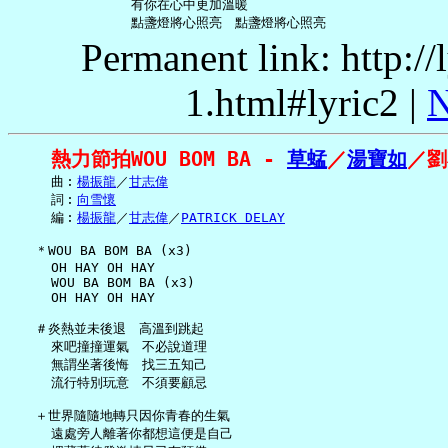
               有你在心中更加溫暖

Permanent link: http:/
1.html#lyric2 |
N
熱力節拍WOU BOM BA - 
草蜢
／
湯寶如
／劉
     曲︰
楊振龍
／
甘志偉
     詞︰
向雪懷
     編︰
楊振龍
／
甘志偉
／
PATRICK DELAY
   ＊WOU BA BOM BA (x3)

     OH HAY OH HAY

     WOU BA BOM BA (x3)

     OH HAY OH HAY

   ＃炎熱並未後退　高溫到跳起

     來吧撞撞運氣　不必說道理

     無謂坐著後悔　找三五知己

     流行特別玩意　不須要顧忌

   ＋世界隨隨地轉只因你青春的生氣

     遠處旁人離著你都想這便是自己
