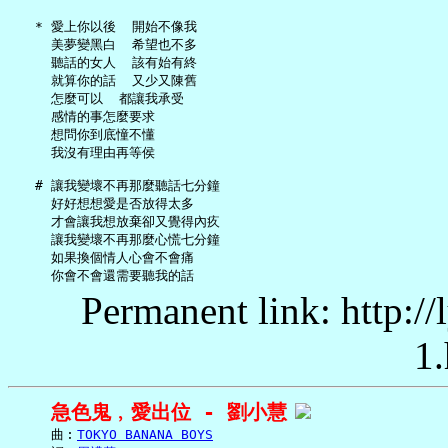
   * 愛上你以後  開始不像我

     美夢變黑白  希望也不多

     聽話的女人  該有始有終

     就算你的話  又少又陳舊

     怎麼可以  都讓我承受

     感情的事怎麼要求

     想問你到底憧不懂

     我沒有理由再等侯

   # 讓我變壞不再那麼聽話七分鐘

     好好想想愛是否放得太多

     才會讓我想放棄卻又覺得內疚

     讓我變壞不再那麼心慌七分鐘

     如果換個情人心會不會痛

Permanent link: http:/
1.
急色鬼﹐愛出位 - 劉小慧
     曲︰
TOKYO BANANA BOYS