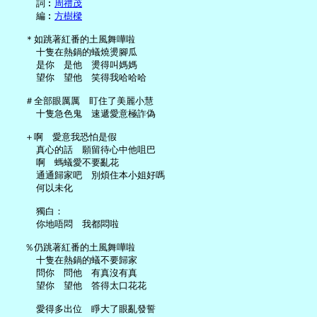
     詞︰
周禮茂
     編︰
方樹樑
   ＊如跳著紅番的土風舞嘩啦

     十隻在熱鍋的蟻燒燙腳瓜

     是你　是他　燙得叫媽媽

     望你　望他　笑得我哈哈哈

   ＃全部眼厲厲　盯住了美麗小慧

     十隻急色鬼　速遞愛意極詐偽

   ＋啊　愛意我恐怕是假

     真心的話　願留待心中他咀巴

     啊　螞蟻愛不要亂花

     通通歸家吧　別煩住本小姐好嗎

     何以未化

     獨白：

     你地唔悶　我都悶啦

   ％仍跳著紅番的土風舞嘩啦

     十隻在熱鍋的蟻不要歸家

     問你　問他　有真沒有真

     望你　望他　答得太口花花

     愛得多出位　睜大了眼亂發誓
