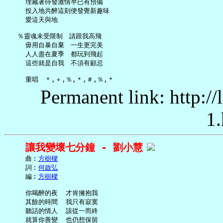
     埋藏著待發激情早已有預備

     投入地共醉這刻便發覺新趣味

     愛這天與地

   ％靈魂未受限制　請跟我高飛

     毋用自暴自棄　一生更完美

     人人盡在夏季　都玩到飛起

     這些就是自我　不須有顧忌

Permanent link: http:/
1.
讓我變壞七分鐘 - 劉小慧
     曲︰
方樹樑
     詞︰
何啟弘
     編︰
方樹樑
     你喝醉的夜  才肯擁抱我

     其餘的時間  我只有寂寞

     聽話的情人  該從一而終

     就算你善變  也仍想保留
