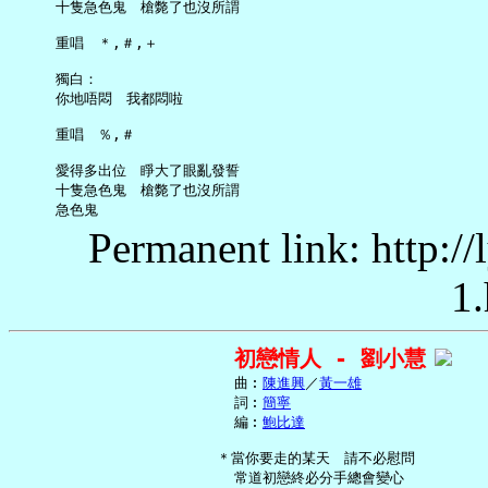
     十隻急色鬼　槍斃了也沒所謂

     重唱　＊,＃,＋

     獨白：

     你地唔悶　我都悶啦

     重唱　％,＃

     愛得多出位　睜大了眼亂發誓

     十隻急色鬼　槍斃了也沒所謂

Permanent link: http:/
1.
初戀情人 - 劉小慧
     曲︰
陳進興
／
黃一雄
     詞︰
簡寧
     編︰
鮑比達
   ＊當你要走的某天　請不必慰問

     常道初戀終必分手總會變心
