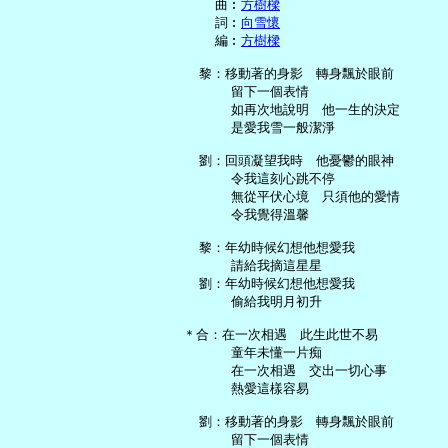
     曲︰
方樹樑
     詞︰
向雪懷
     編︰
方樹樑
   黎：移動著的身影　轉身飄於眼前

       留下一個表情

       如再次地說明　他一生的決定

       是愛我雪一般潔淨

   劉：回頭凝望我時　他憂鬱的眼神

       令我這刻心跳不停

       無從平伏心境　只須他的愛情

       令我覺得溫馨

   黎：年幼時候幻想他想愛我

       請給我摘這星星

   劉：年幼時候幻想他想愛我

       偷給我明月初升

 ＊合：在一次相遇　此生此世不易

       童年未懂一片痴

       在一次相遇　交出一切心事

       熱愛這樣容易

   劉：移動著的身影　轉身飄於眼前

       留下一個表情
