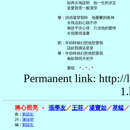
       如再次地說明　他一生的決定

       是愛我雪一般潔淨

   黎：回頭凝望我時　他憂鬱的眼神

       令我這刻心跳不停

       無從平伏心境　只須他的愛情

       令我覺得溫馨

   劉：年幼時候幻想他想愛我

       請給我摘這星星

   黎：年幼時候幻想他想愛我

       偷給我明月初升

Permanent link: http:/
1.
將心照亮 - 
張學友
／
王菲
／
湯寶如
／
草蜢
／
     曲︰
劉諾生
     詞︰
陳佳明
     編︰
劉諾生