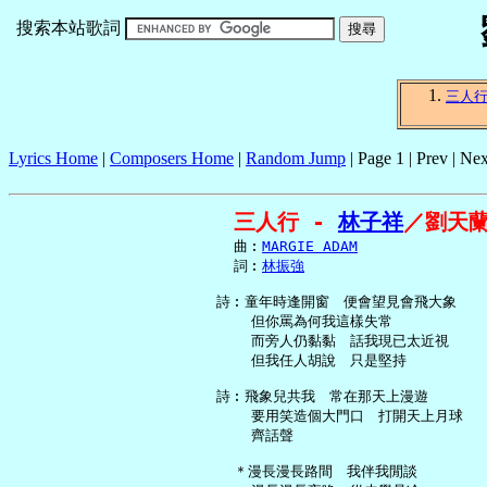
搜索本站歌詞
三人
Lyrics Home
|
Composers Home
|
Random Jump
| Page 1 | Prev | Nex
三人行 - 
林子祥
／劉天
     曲︰
MARGIE ADAM
     詞︰
林振強
   詩︰童年時逢開窗　便會望見會飛大象

       但你罵為何我這樣失常

       而旁人仍黏黏　話我現已太近視

       但我任人胡說　只是堅持

   詩︰飛象兒共我　常在那天上漫遊

       要用笑造個大門口　打開天上月球

       齊話聲

     ＊漫長漫長路間　我伴我閒談
