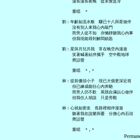
       漫長漫長夜晚　從未覺是冷

       重唱　＊

   劉︰年齡如流水般　驟已十八與星做伴

       沒有別人來我心內敲門

       而旁人從不知　亦懶靜聽我心內事

       但我現能尋到解悶鎖匙

   劉︰星與月兒共我　常在晚空內漫遊

       笑著喊著結伴攜手　空中觀地球

       齊話聲

       重唱　＊,＊

   林︰從前傻頭小子　現已大個更深近視

       但已練成能往心內奔馳

       而旁人仍不歡　罵我自滿以心做伴

       但我任人胡說　只是旁觀

   林︰心就如密友　長路裡相伴漫遊

       聽著我在說樂與憂　分擔心內石頭

       齊話聲

Permane