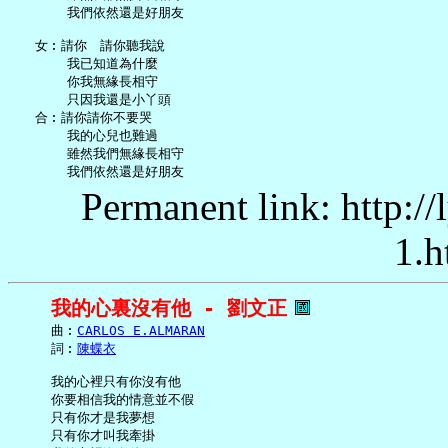
       我們依然還是好朋友

   女︰請你　請你聽我說

       我已知道為什麼

       你我無緣長相守

       只因我還是小丫頭

   合︰請你請你不要哭

       我的心兒也難過

       雖然我們無緣長相守

Permanent link: http:/
1.h
我的心裏沒有他 - 劉文正
     曲︰
CARLOS E.ALMARAN
     詞︰
陳蝶衣
     我的心裡只有你沒有他

     你要相信我的情意並不假

     只有你才是我夢想

     只有你才叫我牽掛
