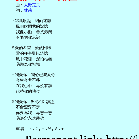
     曲︰
大野克夫
     詞︰
林莉
   ＊寒風吹起　細雨迷離

     風雨吹開我的記憶

     我像小船　尋找港灣

     不能把你忘記

   ＃愛的希望　愛的回味

     愛的往事難以追憶

     風中花蕊　深怕枯萎

     我願為你祝福

   ＋我愛你　我心已屬於你

     今生今世不移

     在我心中　再沒有誰

     代替你的地位

   ％我愛你　對你付出真意

     不會漂浮不定

     你要為我　再想一想

     我決定永遠愛你
