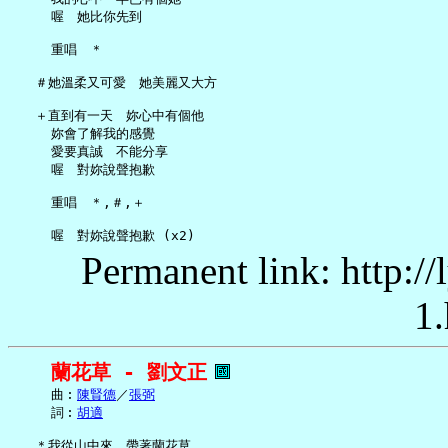
     喔　她比你先到

     重唱　＊

   ＃她溫柔又可愛　她美麗又大方

   ＋直到有一天　妳心中有個他

     妳會了解我的感覺

     愛要真誠　不能分享

     喔　對妳說聲抱歉

     重唱　＊,＃,＋

Permanent link: http:/
1.
蘭花草 - 劉文正
     曲︰
陳賢德
／
張弼
     詞︰
胡適
   ＊我從山中來　帶著蘭花草
