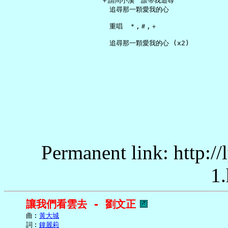
   ＋請問小溪　誰帶我追尋

     追尋那一顆愛我的心

     重唱　＊,＃,＋

Permanent link: http:/
1.
讓我們看雲去 - 劉文正
     曲︰
黃大城
     詞︰
鐘麗莉