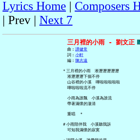
Lyrics Home
|
Composers 
| Prev |
Next 7
三月裡的小雨 - 劉文正
     曲︰
譚健常
     詞︰
小軒
     編︰
陳志遠
   ＊三月裡的小雨　淅瀝瀝瀝瀝瀝

     淅瀝瀝瀝下個不停

     山谷裡的小溪　嘩啦啦啦啦啦

     嘩啦啦啦流不停

     小雨為誰飄　小溪為誰流

     帶著滿懷的淒清

     重唱　＊

   ＃小雨陪伴我　小溪聽我訴

     可知我滿懷的寂寞
