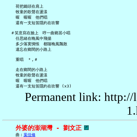
     荷把鋤頭在肩上

     牧童的歌聲在盪漾

     喔　喔喔　他們唱

     還有一支短笛隱約在吹響

   ＃笑意寫在臉上　哼一曲鄉居小唱

     任思緒在晚風中飛揚

     多少落寞惆悵　都隨晚風飄散

     遺忘在鄉間的小路上

     重唱　＊,＃

     走在鄉間的小路上

     牧童的歌聲在盪漾

     喔　喔喔　他們唱

Permanent link: http:/
1.
外婆的澎湖灣 - 劉文正
     曲︰
葉佳修