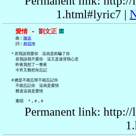
Permanent link: http:/
1.html#lyric7 |
N
愛情 - 劉文正
     曲︰
陳祟
     詞︰
林煌坤
   ＊若我說我愛你　這就是欺騙了你

     若我說我不愛你　這又是違背我心意

     昨夜我想了一整夜

     今宵又難把你忘記

   ＃總是不能忘呀不能忘記你

     不能忘記你　這就是愛情

     難道這就是愛情

Permanent link: http:/
1.