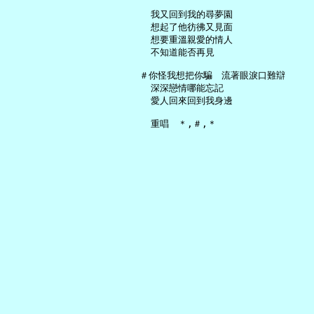
     我又回到我的尋夢園

     想起了他彷彿又見面

     想要重溫親愛的情人

     不知道能否再見

   ＃你怪我想把你騙　流著眼淚口難辯

     深深戀情哪能忘記

     愛人回來回到我身邊
