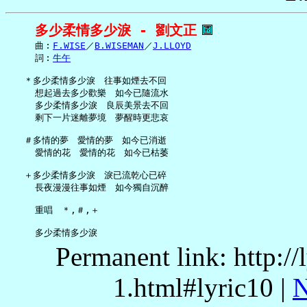
多少柔情多少淚 - 劉文正
     曲︰
F.WISE
／
B.WISEMAN
／
J.LLOYD
     詞︰
牛午
   ＊多少柔情多少淚　往事如煙去不回

     想起過去多少歡樂　如今已隨流水

     多少柔情多少淚　良辰美景去不回

     剩下一片迷離夢境　夢醒時更悲哀

   ＃多情的夢　愛情的夢　如今已消逝

     愛情的花　愛情的花　如今已枯萎

   ＋多少柔情多少淚　淚已流乾心已碎

     長夜漫漫往事如煙　如今獨自沉醉

     重唱　＊,＃,＋

Permanent link: http:/
1.html#lyric10 |
N