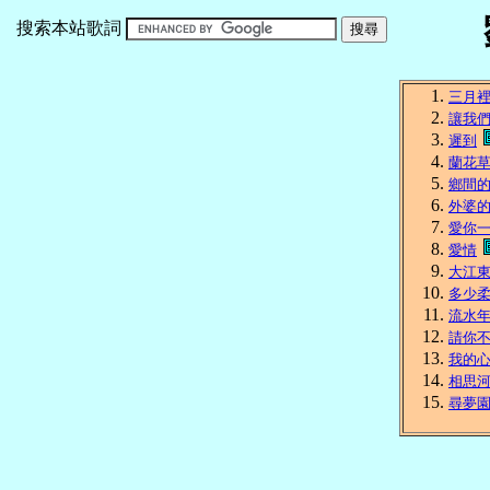
搜索本站歌詞
三月
讓我
遲到
蘭花
鄉間
外婆
愛你
愛情
大江
多少
流水
請你
我的
相思
尋夢