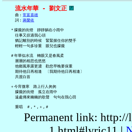
流水年華 - 劉文正
     曲︰
常富喜雄
     詞︰
蔣榮依
   ＊朦朧的街燈　靜靜躺在小雨中

     往事又掠過我心頭

     猶記離別的時候　緊緊握住你的雙手

     輕輕一句多珍重　眼兒也朦朧

   ＃年華似水流　轉眼又是春風柔

     層層的相思也悠悠

     他鄉風寒露更濃　勸您早晚要保重

     期待他日再相逢　〔我期待他日再相逢〕

     共渡白首

   ＋今宵微寒　路上行人匆匆

     朦朧的街燈　孤立在雨中

     遠處傳來幽幽的歌聲　句句在我心田

Permanent link: http:/
1.html#lyric11 |
N