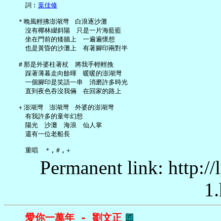
     詞︰
葉佳修
   ＊晚風輕拂澎湖灣　白浪逐沙灘

     沒有椰林綴斜陽　只是一片海藍藍

     坐在門前的矮牆上　一遍遍懷想

     也是黃昏的沙灘上　有著腳印兩對半

   ＃那是外婆柱著杖　將我手輕輕挽

     踩著薄暮走向餘暉　暖暖的澎湖灣

     一個腳印是笑語一串　消磨許多時光

     直到夜色吞沒我倆　在回家的路上

   ＋澎湖灣　澎湖灣　外婆的澎湖灣

     有我許多的童年幻想

     陽光　沙灘　海浪　仙人掌

     還有一位老船長

Permanent link: http:/
1.
愛你一萬年 - 劉文正