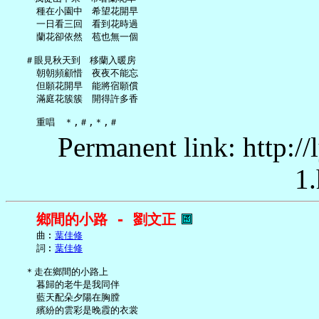
     種在小園中　希望花開早

     一日看三回　看到花時過

     蘭花卻依然　苞也無一個

   ＃眼見秋天到　移蘭入暖房

     朝朝頻顧惜　夜夜不能忘

     但願花開早　能將宿願償

     滿庭花簇簇　開得許多香

Permanent link: http:/
1.
鄉間的小路 - 劉文正
     曲︰
葉佳修
     詞︰
葉佳修
   ＊走在鄉間的小路上

     暮歸的老牛是我同伴

     藍天配朵夕陽在胸膛

     繽紛的雲彩是晚霞的衣裳
