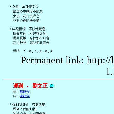
   ＊女孩　為什麼哭泣

     難道心中藏著不如意

     女孩　為什麼嘆息

     莫非心裡躲著憂鬱

   ＃年紀輕輕　不該輕嘆息

     快樂年齡　不好輕哭泣

     拋開憂鬱　忘掉那不如意

     走出戶外　讓我們看雲去

Permanent link: http:/
1.
遲到 - 劉文正
     曲︰
陳彼得
     詞︰
陳彼得
   ＊妳到我身邊　帶著微笑

     帶來了我的煩惱

     我的心中　早已有個她
