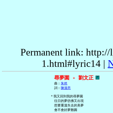
Permanent link: http:/
1.html#lyric14 |
N
尋夢園 - 劉文正
     曲︰
朱然
     詞︰
陳漫思
   ＊我又回到我的尋夢園

     往日的夢彷彿又出現

     想要重溫失去的美夢

     會不會好夢難圓
