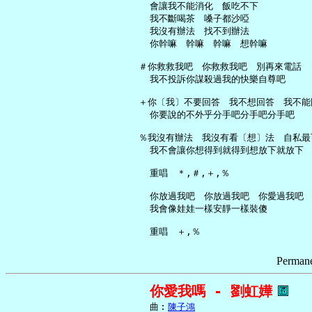
     會讓我不能消化　飯吃不下

     我不斷喝茶　嗓子都沙啞

     我沒有辦法　找不到辦法

     你幹嘛　幹嘛　幹嘛　想幹嘛

   ＃你救救我吧　你救救我吧　別再來電話

     我不投訴你謀殺過我的快樂自尊吧

   ＋你〔我〕不要回答　我不想回答　我不能
     你要說的不外乎分手吧分手吧分手吧

   ％我沒有辦法　我沒有看〔想〕法　自私最
     我不會讓你想得到就得到想放下就放下

     重唱　＊,＃,＋,％

     你放過我吧　你放過我吧　你愛過我吧

     我會像娃娃一樣安靜一樣裝傻

Permane
你愛我嗎 - 劉虹嬅
     曲︰
陳子鴻