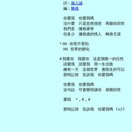
     詞︰
施人誠
     編︰
陳偉
     你愛我　你愛我嗎

     沒什麼　只是忽然很想　再聽你回答

     我們是　擁抱著呀

     但多少　擁抱過的情人　轉身天涯

   ＊HU 你害不害怕

     HU 世界的變化

   ＃我愛你　我愛你　這是我唯一的任性

     請愛我　請愛我　用一生光陰

     總有一天　這個世界　會陌生的可以

     那時記得　告訴我　你愛我嗎

     你愛我　你愛我嗎

     這句話　可會變得讓你　很難回答

     重唱　＊,＃,＃
