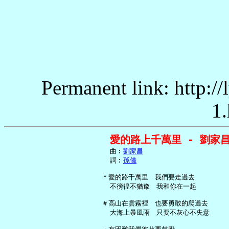
Permanent link: http:/
1.
愛的路上千萬里 - 劉家
     曲︰
劉家昌
     詞︰
孫儀
   ＊愛的路千萬里　我們要走過去

     不徬徨不猶豫　我和你在一起

   ＃高山在雲霧裡　也要勇敢的爬過去

     大海上暴風雨　只要不灰心不失意
