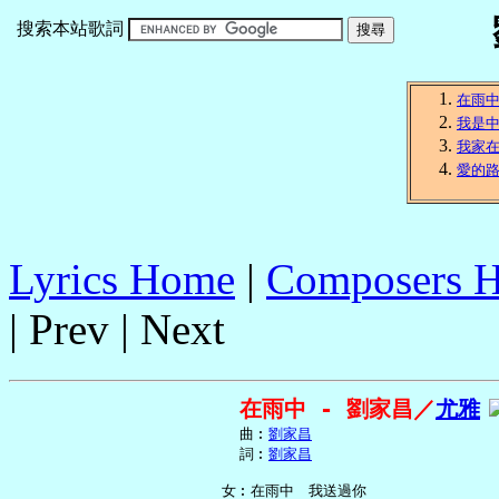
搜索本站歌詞
在雨
我是
我家
愛的
Lyrics Home
|
Composers 
| Prev | Next
在雨中 - 劉家昌／
尤雅
     曲︰
劉家昌
     詞︰
劉家昌
   女︰在雨中　我送過你
