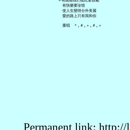
   ＋有困難我們彼此要鼓勵

     有快樂要珍惜

     使人生變得分外美麗

     愛的路上只有我和你

Permanent link: http:/