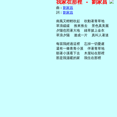
我家在那裡 - 劉家昌
     曲︰
劉家昌
     詞︰
劉家昌
     南風又輕輕吹起  吹動著青草地

     草浪緩緩  推來推去  景色真美麗

     夕陽也照著大地  綠草披上金衣

     草浪夕陽  連成一片  真叫人著迷

     每當我經過這裡  忘掉一切憂慮

     還有一條青青小溪  伴著青草地

     順著小溪看下去  木屋站在那裡
