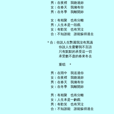
   男︰在夜裡　我吻過妳

   女︰在春天　我擁有你

   男︰在冬季　我離開妳

   女︰有相聚　也有分離

   男︰人生本是一段戲

   女︰有歡笑　也有哭泣

   合︰不知誰能　誰能躲得過去

 ＊合︰你說人生艷麗我沒有異議

       你說人生憂鬱我不言語

       只有默默的承受這一切

       承受數不盡的春來冬去

       重唱　＊

   男︰在雨中　我送過你

   女︰在夜裡　我吻過妳

   男︰在春天　我擁有你

   女︰在冬季　我離開妳

   男︰有相聚　也有分離

   女︰人生本是一齣戲

   男︰有歡笑　也有哭泣

   合︰不知誰能　誰能躲得過去
