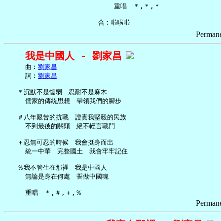
       重唱　＊,＊,＊

Permane
我是中國人 - 劉家昌
     曲︰
劉家昌
     詞︰
劉家昌
   ＊沉默不是懦弱　忍耐不是麻木

     儒家的傳統思想　帶領我們的腳步

   ＃八年艱苦的抗戰　證實我堅毅的民族

     不到最後的關頭　絕不輕言戰鬥

   ＋忍無可忍的時候　我會挺身而出

     統一中華　完整國土　我會牢牢記住

   ％我不管生在那裡　我是中國人

     無論是身在何處　誓做中國魂

Permane