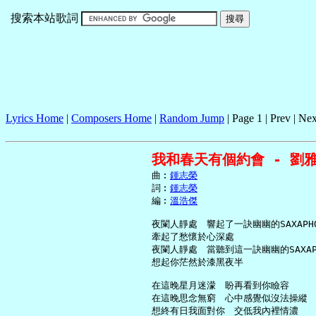
搜索本站歌詞
Lyrics Home
|
Composers Home
|
Random Jump
| Page 1 | Prev | Nex
我和春天有個約會 - 劉
     曲︰
鍾志榮
     詞︰
鍾志榮
     編︰
溫浩傑
     夜闌人靜處　響起了一訣幽幽的SAXAPHO
     牽起了愁懷於心深處

     夜闌人靜處　當聽到這一訣幽幽的SAXAPH
     想起你茫然於漆黑夜半

     在這晚星月迷濛　盼再看到你瞼容

     在這晚思念無窮　心中感覺似沒法操縱

     想終有日我面對你　交低我內裡情濃
