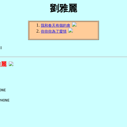
劉雅麗
我和春天有個約會
你你你為了愛情
t
雅麗
NE

ONE
