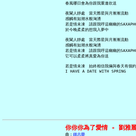
     春風哪日會為你跟我重逢吹送

     夜闌人靜處　當天際星與月漸漸流動

     感觸有如潮水般洶湧

     若是情未凍　請跟我哼這幽幽的SAXAPHO
     於今晚柔柔的想我入夢中

     夜闌人靜處　當天際星與月漸漸流動

     感觸有如潮水般洶湧

     若是情未凍　請跟我哼這幽幽的SAXAPHO
     它可以柔柔將真愛為你送

     若是情未凍　始終相信我倆與春天有個約
你你你為了愛情 - 劉雅
     曲︰
鍾志榮