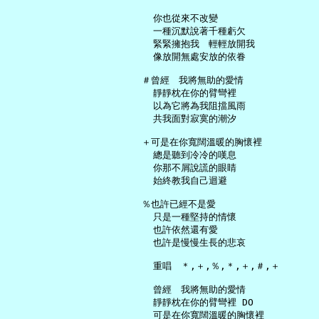
     你也從來不改變

     一種沉默說著千種虧欠

     緊緊擁抱我　輕輕放開我

     像放開無處安放的依眷

   ＃曾經　我將無助的愛情

     靜靜枕在你的臂彎裡

     以為它將為我阻擋風雨

     共我面對寂寞的潮汐

   ＋可是在你寬闊溫暖的胸懷裡

     總是聽到冷冷的嘆息

     你那不屑說謊的眼睛

     始終教我自己迴避

   ％也許已經不是愛

     只是一種堅持的情懷

     也許依然還有愛

     也許是慢慢生長的悲哀

     重唱　＊,＋,％,＊,＋,＃,＋

     曾經　我將無助的愛情

     靜靜枕在你的臂彎裡 DO

     可是在你寬闊溫暖的胸懷裡
