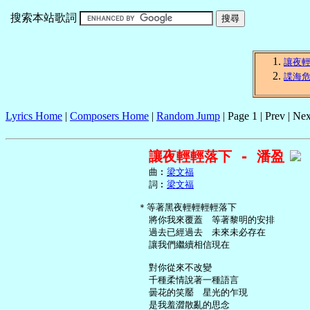
搜索本站歌詞
讓夜
諜海
Lyrics Home
|
Composers Home
|
Random Jump
| Page 1 | Prev | Nex
讓夜輕輕落下 - 潘盈
     曲︰
梁文福
     詞︰
梁文福
   ＊等著黑夜輕輕輕輕落下

     將你我來覆蓋　等著黎明的安排

     過去已經過去　未來未必存在

     讓我們繼續相信現在

     對你從來不改變

     千種柔情說著一種語言

     曇花的笑靨　星光的乍現

     是我羞澀散亂的思念
