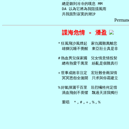
     總是聽到冷冷的嘆息 MM

     DA 以為它將為我阻擋風雨

Permane
諜海危情 - 潘盈
   ＊狂風飛沙風煙起　家仇國難萬離悲

     雄獅沉睡不覺醒　東亞壯士真是非

   ＃熱血男兒保家國　兒女情意情投契

     總有熱愛千萬里　紛亂是個難真行

   ＋世事成敗非注定　宏壯難舍兩深情

     冥冥恩怨全拋開　只求與你霜建立

   ％好氣揮灑千百里　壯烈犧牲何足惜

     滴血飛劍不畏懼　飄過天涯我獨行
