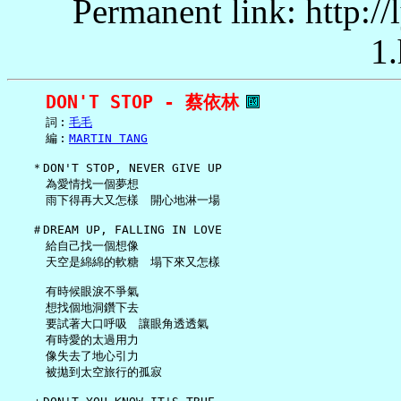
Permanent link: http:/
1.
DON'T STOP - 蔡依林
     詞︰
毛毛
     編︰
MARTIN TANG
   ＊DON'T STOP, NEVER GIVE UP

     為愛情找一個夢想

     雨下得再大又怎樣　開心地淋一場

   ＃DREAM UP, FALLING IN LOVE

     給自己找一個想像

     天空是綿綿的軟糖　塌下來又怎樣

     有時候眼淚不爭氣

     想找個地洞鑽下去

     要試著大口呼吸　讓眼角透透氣

     有時愛的太過用力

     像失去了地心引力

     被拋到太空旅行的孤寂
