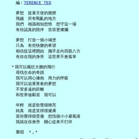
     編︰
TERENCE TEO
     夢想　捉著天使的翅膀

     飛越　所有戰亂的地方

     我們　相識相知想惜　想守這一場

     有你認真的陪伴　笑容更燦爛

     夢想　打造一個小城堡

     只為　有些快樂的希望

     相信從這裡開始　攜手走向四面八方

     有你在我的身旁　這世界不會孤單

   ＊我可以瘋狂大膽的飛行

     尋找生命的奇蹟

     我可以用心擁抱　用力的呼吸

     我可以追逐青春的夢想

     不管多遠的距離

     和世界做鄰居　我可以

     年輕　就是歌聲很嘹亮

     純真　就是笑得很健康

     當你覺得很受傷　想找個小小避風港

     我就在你身旁　關心從來不打烊
