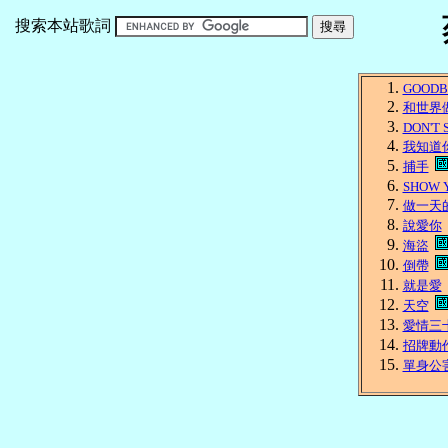
搜索本站歌詞
GOODB
和世界
DON'T 
我知道
捕手
SHOW 
做一天
說愛你
海盜
倒帶
就是愛
天空
愛情三
招牌動
單身公