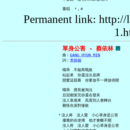
Permanent link: http:/
1.h
單身公害 - 蔡依林
     曲︰
GANG HYUN MIN
     詞︰
李焯雄
     哦乖　不能再戰敗

     站起來　你還沒出皇牌

     戀愛這競賽　你要放手一搏放得開

     哦乖　擅長被淘汰

     后冠都派完你還在發呆

     沒人靠過來　高貴別人會轉台

     難怪在派對慘敗

   ＊沒人疼　沒人愛　小心單身是公害

     優雅的在使壞　他才會離不開

     沒人疼　沒人愛　小心單身是公害
