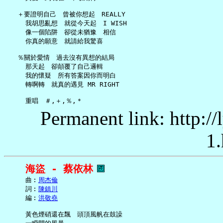
   ＋要證明自己　曾被你想起　REALLY

     我胡思亂想　就從今天起　I WISH

     像一個陷阱　卻從未猶豫　相信

     你真的願意　就請給我驚喜

   ％關於愛情　過去沒有異想的結局

     那天起　卻顛覆了自己邏輯

     我的懷疑　所有答案因你而明白

     轉啊轉　就真的遇見 MR RIGHT

Permanent link: http:/
1.
海盜 - 蔡依林
     曲︰
周杰倫
     詞︰
陳鎮川
     編︰
洪敬堯
     黃色煙硝還在飄　頭頂風帆在鼓譟
