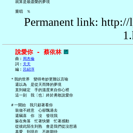
     就算是最虛榮的夢境

Permanent link: http:/
1.
說愛你 - 蔡依林
     曲︰
周杰倫
     詞︰
天天
     編︰
呂紹淳
   ＊我的世界　變得奇妙更難以言喻

     還以為　是從天而降的夢境

     直到確定　手的溫度來自你心裡

     這一刻　我〔也〕終於勇敢說愛你

   ＃一開始　我只顧著看你

     裝做不經意　心卻飄過去

     還竊喜　你　沒　發現我

     躲在角落　忙著快樂　忙著感動

     從彼此陌生到熟　會是我們從沒想過

     真愛　到現在　不敢期待
