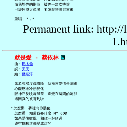
     而我對你的期待　被你一次次摔壞

     已經碎成太多塊　要怎麼拼湊跟重來

Permanent link: http:/
1.h
就是愛 - 蔡依林
     曲︰
周杰倫
     詞︰
天天
     編︰
呂紹淳
     氣象說溫度會驟降　我預言愛情是晴朗

     心能感應冷熱變化

     眼神它反映著溫差　直覺在瞬間的剎那

     這回真的被電到啦

   ＊怎麼辦　夢裡向你裝傻

     怎麼辦　知道我要什麼 MY GOD

     如果愛像微風　和你一起吹過

     連空氣味道都變成甜的
