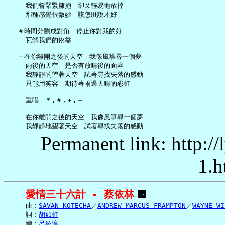
     我們曾緊緊擁抱　卻又輕易地放掉

     那種感覺很微妙　該怎麼說才好

   ＃時間分割成對角　停止你對我的好

     瓦解我們的依靠

   ＋在你離開之後的天空　我像風箏尋一個夢

     雨後的天空　是否有放晴後的面容

     我靜靜的望著天空　試著尋找失落的感動

     只能用笑容　期待著雨過天晴的彩虹

     重唱　＊,＃,＋,＋

     在你離開之後的天空　我像風箏尋一個夢

Permanent link: http:/
1.h
愛情三十六計 - 蔡依林
     曲︰
SAVAN KOTECHA
／
ANDREW MARCUS FRAMPTON
／
WAYNE WI
     詞︰
胡如虹
     編︰
呂紹淳