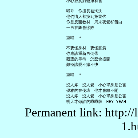
     小心寂寞對健康有害

     哦乖　你擅長被淘汰

     他們情人都換到第幾代

     你是反面教材　周末夜愛卻留白

     一再在舞會慘敗

     重唱　＊

     不要怪身材　要怪腦袋

     你應該重新再倒帶

     觀望的等待　怎麼會盛開

     難怪讓愛不痛不快

     重唱　＊

     沒人疼　沒人愛　小心單身是公害

     優雅的在使壞　他才會離不開

     沒人疼　沒人愛　小心單身是公害

Permanent link: http:/
1.h