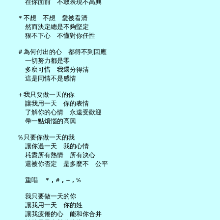
     在你面前　不敢表現不高興

   ＊不想　不想　愛被看清

     然而決定總是不夠堅定

     狠不下心　不懂對你任性

   ＃為何付出的心　都得不到回應

     一切努力都是零

     多麼可惜　我還分得清

     這是同情不是感情

   ＋我只要做一天的你

     讓我用一天　你的表情

     了解你的心情　永遠受歡迎

     帶一點煩惱的高興

   ％只要你做一天的我

     讓你過一天　我的心情

     耗盡所有熱情　所有決心

     還被你否定　是多麼不　公平

     重唱　＊,＃,＋,％

     我只要做一天的你

     讓我用一天　你的姓

     讓我疲倦的心　能和你合并
