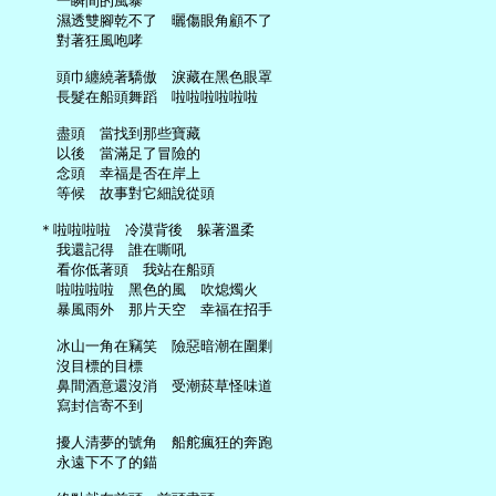
     一瞬間的風暴

     濕透雙腳乾不了　曬傷眼角顧不了

     對著狂風咆哮

     頭巾纏繞著驕傲　淚藏在黑色眼罩

     長髮在船頭舞蹈　啦啦啦啦啦啦

     盡頭　當找到那些寶藏

     以後　當滿足了冒險的

     念頭　幸福是否在岸上

     等候　故事對它細說從頭

   ＊啦啦啦啦　冷漠背後　躲著溫柔

     我還記得　誰在嘶吼

     看你低著頭　我站在船頭

     啦啦啦啦　黑色的風　吹熄燭火

     暴風雨外　那片天空　幸福在招手

     冰山一角在竊笑　險惡暗潮在圍剿

     沒目標的目標

     鼻間酒意還沒消　受潮菸草怪味道

     寫封信寄不到

     擾人清夢的號角　船舵瘋狂的奔跑

     永遠下不了的錨
