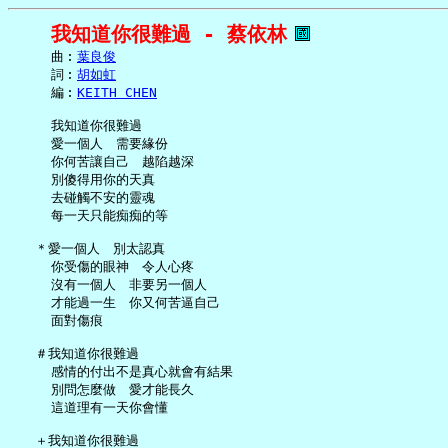
我知道你很難過 - 蔡依林
     曲︰
葉良俊
     詞︰
胡如虹
     編︰
KEITH CHEN
     我知道你很難過

     愛一個人　需要緣份

     你何苦讓自己　越陷越深

     別傻得用你的天真

     去碰觸不安的靈魂

     每一天只能痴痴的等

   ＊愛一個人　別太認真

     你受傷的眼神　令人心疼

     沒有一個人　非要另一個人

     才能過一生　你又何苦逼自己

     面對傷痕

   ＃我知道你很難過

     感情的付出不是真心就會有結果

     別問怎麼做　愛才能長久

     這道理有一天你會懂

   ＋我知道你很難過
