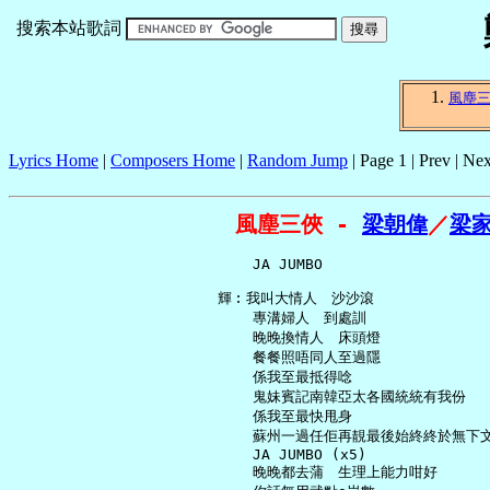
搜索本站歌詞
風塵
Lyrics Home
|
Composers Home
|
Random Jump
| Page 1 | Prev | Nex
風塵三俠 - 
梁朝偉
／
梁
       JA JUMBO

   輝︰我叫大情人　沙沙滾

       專溝婦人　到處訓

       晚晚換情人　床頭燈

       餐餐照唔同人至過隱

       係我至最抵得唸

       鬼妹賓記南韓亞太各國統統有我份

       係我至最快甩身

       蘇州一過任佢再靚最後始終終於無下文
       JA JUMBO (x5)

       晚晚都去蒲　生理上能力咁好
