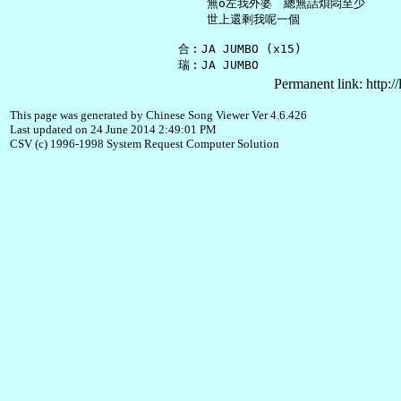
       無o左我外婆　總無話煩悶至少

       世上還剩我呢一個

   合︰JA JUMBO (x15)

Permanent link: http:/
This page was generated by Chinese Song Viewer Ver 4.6.426
Last updated on 24 June 2014 2:49:01 PM
CSV (c) 1996-1998 System Request Computer Solution