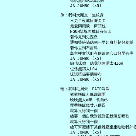
       你話無用武點o岩數

       JA JUMBO (x5)

   偉︰我叫大頭文　無紋身

       三更半夜成日腳奀奀

       最愛兩頭騰　床頭枕

       NGUN親塊面成日有個印

       若你見到史匹堡

       通知聲妐嗃聽朝一早起身即刻好剃鬚

       若你去到布吉島

       島主梗會話佢有個細路心口好早有毛

       JA JUMBO (x5)

       細佬咪嘈　聽我話無謂太HIGH

       也係無謂太LOW

       咪話唔係要黐膠布

       JA JUMBO (x5)

   瑞︰我叫毛周朱　FAIR殊殊

       煮煮晚飯人像細細雨

       晚晚無人o黎　食自己

       慳番晚飯錢廿八個四

       就算只得我一個

       總要一個自我對鏡對正我個影唱歌

       就算只得我一個

       總可幫襯樓下某個雅座坐坐唸唸我外婆
       JA JUMBO (x5)
