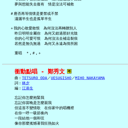
     夢與想能失去復有　情是沒法可補救

   ＃應否再等情懷是要禁或不禁

     瀟灑半生也是孤單半生

   ＋我的心敢愛敢恨　為何沒法再轉贈別人

     昨日明明全屬你　為何又錯過那好光陰

     你的心可愛可恨　為何沒法去補這裂痕

     若然是無仇無過　為何又永遠為情所困

衝動點唱 - 鄭秀文
     曲︰
TETSURO ODA
／
UESUGISHO
／
MIHO NAKAYAMA
     詞︰
林夕
     編︰
江港生
     忘記你怎麼抱緊我

     忘記你當晚是怎麼親我

     但這首不變情歌　在你家中的唱機裡

     在你一呼一吸節奏內

     一段結他一個和弦

     像你那麼搖憾著我狂熱如火
