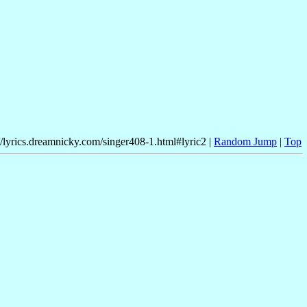
//lyrics.dreamnicky.com/singer408-1.html#lyric2 |
Random Jump
|
Top