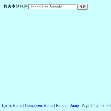
搜索本站歌詞
Lyrics Home
|
Composers Home
|
Random Jump
| Page 1 >
2
>
3
>
4