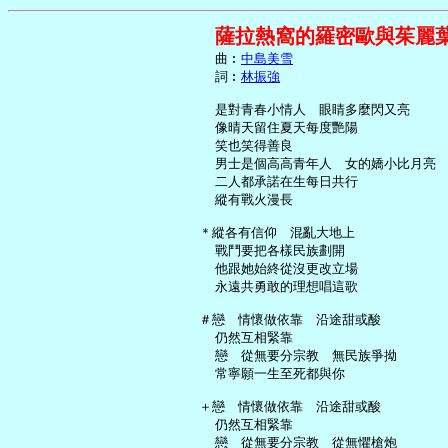
薩拉熱窩的羅密歐與茱麗葉
     曲︰
中島美雪
     詞︰
林振強
     是對青春小情人　眼睛多麼閃又亮

     像晴天留住夏天每度艷陽

     笑也笑得善良

     男士是個高高青年人　女的嬌小比月亮

     二人都承諾在生每日共行

     縱有戰火漫長

   ＊縱各有信仰　混亂大地上

     戰鬥要把各樣民族劃開

     他跟她始終從沒更改立場

     永遠共勇敢的理想唱這歌

   ＃戀　情懷做依靠　沿途甜或酸

     仍然互相緊靠

     戀　從無要分宗教　無民族爭拗

     常寧願一生至死都與你

   ＋戀　情懷做依靠　沿途甜或酸

     仍然互相緊靠

     戀　從無要分宗教　從無懼槍炮
