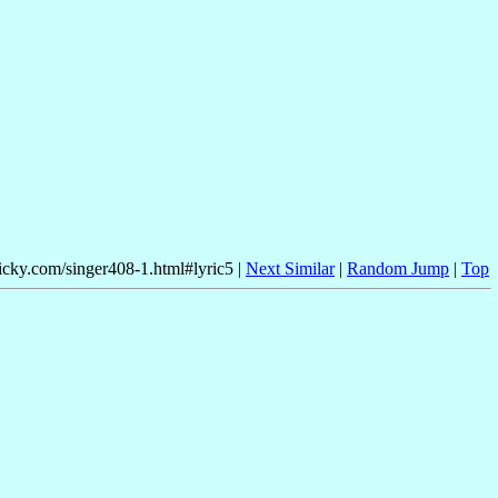
nicky.com/singer408-1.html#lyric5 |
Next Similar
|
Random Jump
|
Top