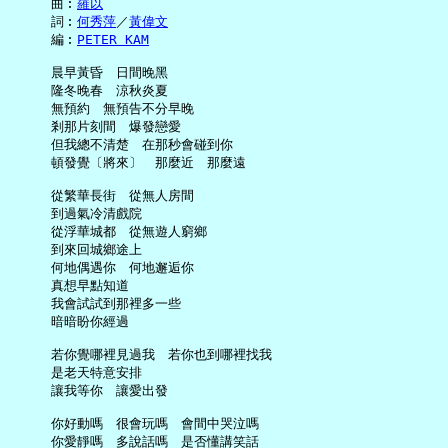
     曲︰
羅以
     詞︰
何秀萍
／
黃偉文
     編︰
PETER KAM
     晨早黃昏　日間晚黑

     隆冬晚春　涼秋炎夏

     無預約　無預告不分早晚

     剎那片刻間　爆發戀愛

     但我總不清楚　在那秒會碰到你

     頓發覺〔將來〕　那麼近　那麼遠

     從繁華長街　從無人房間

     到過氣冷清戲院

     從浮華城都　從無遊人窮鄉

     到來回城鄉途上

     何地偶遇你　何地邂逅你

     真想早點知道

     我會試試到那裡多一些

     暗暗盼你經過

     若你覺哪裡見過我　若你也到哪裡找我

     是老天特意安排

     讓我等你　讓愛出發

     你好動嗎　很會玩嗎　會間中哭泣嗎

     你愛靜嗎　多說話嗎　是否懂講笑話
