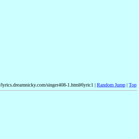
//lyrics.dreamnicky.com/singer408-1.html#lyric1 |
Random Jump
|
Top