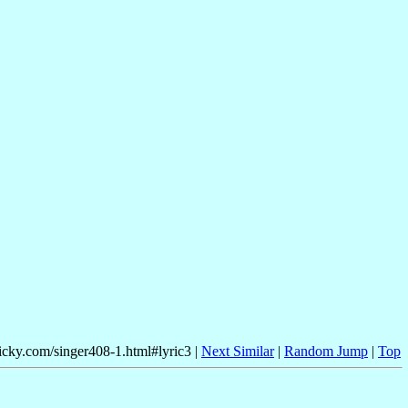
nicky.com/singer408-1.html#lyric3 |
Next Similar
|
Random Jump
|
Top