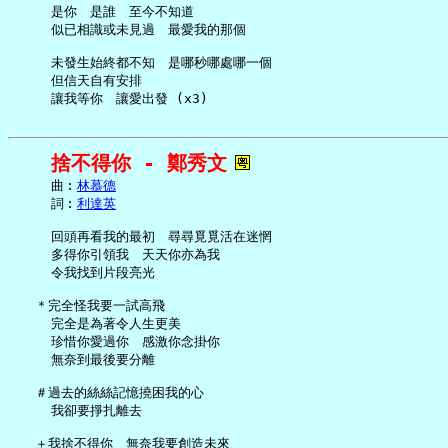
     是你　是誰　至今不知道

     似已相識或未見過　最愛我的那個

     未發生始終都不知　是哪秒哪處哪一個

     但信天自有安排

捨不得你 - 鄭秀文
     曲︰
林慕德
     詞︰
利達英
     回頭再看我的最初　尋尋覓覓活在迷惘

     多得你引領我　天天你亦為我

     令我找到片段亮光

   ＊完全怪我要一試高飛

     完全是為著令人生更美

     珍惜你愛過你　感激你念掛你

     無奈到最後要分離

   ＃過去的絲絲記憶撓困我的心

     我卻要掙扎離去

   ＋我捨不得你　無奈我要創造未來
