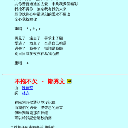
     共你普普通通的去愛　未夠我獨個精彩

     我捨不得你　無奈我有我的未來

     願你找到心中最深刻的愛永不更改

     全心我祝福你

     重唱　＊,＃,＋

     再見了　遠去了　尋求未了願

     愛過了　放棄了　全是自己挑選

     過去了　我去了　揚翔是我願

     別日日或夜夜亦在為我心酸

不拖不欠 - 鄭秀文
     曲︰
陳偉堅
     詞︰
林夕
     在臨別時候通話並沒記錄

     而我們的過去　沒聲息的結束

     但唯獨遠處那面挂鐘

     可以給我記念這秒的痛

   ＊並無任何幸福事活現眼前
