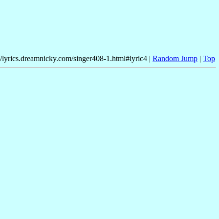
//lyrics.dreamnicky.com/singer408-1.html#lyric4 |
Random Jump
|
Top