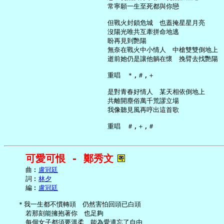
     常寧願一生至死都與你戀

     但戰火封鎖危城　也蓋掩星星月亮

     沒陽光唯共互牽拼命地逃

     盼再見到艷陽

     無奈在戰火中小情人　中槍雙雙倒地上

     逝前她仍是讓他躺在懷　挽臂去找艷陽

     重唱　＊,＃,＋

     是對青春好情人　某天相依倒地上

     共離開塵俗萬千荒謬立場

     我像聽見風再哼出這首歌

可愛可恨 - 鄭秀文
     曲︰
盧冠廷
     詞︰
林夕
     編︰
盧冠廷
   ＊我一生都不慣轉頭　仍然害怕回頭已白頭

     若那刻能擁抱著你　也足夠

     每個女子都須要溫柔　能為愛遺忘了自由
