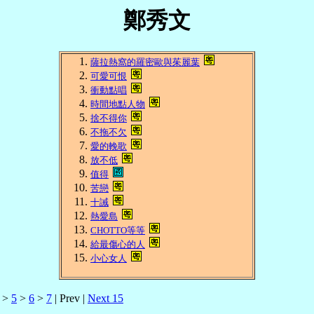
鄭秀文
薩拉熱窩的羅密歐與茱麗葉
可愛可恨
衝動點唱
時間地點人物
捨不得你
不拖不欠
愛的輓歌
放不低
值得
苦戀
十誡
熱愛島
CHOTTO等等
給最傷心的人
小心女人
>
5
>
6
>
7
| Prev |
Next 15