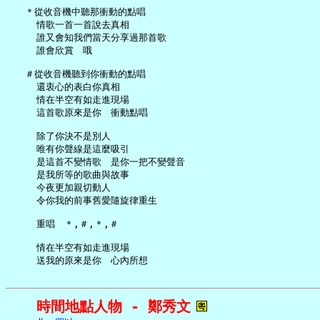
   ＊從收音機中聽那衝動的點唱

     情歌一首一首說去真相

     誰又會知我們當天分享過那首歌

     誰會欣賞　哦

   ＃從收音機聽到你衝動的點唱

     還衷心的表白你真相

     情在半空有如走進現場

     這首歌原來是你　衝動點唱

     除了你決不是別人

     唯有你聲線是這麼吸引

     是這首不變情歌　是你一把不變聲音

     是我所等的歌曲與故事

     今夜更加親切動人

     令你我的前事舊愛隨旋律重生

     重唱　＊,＃,＊,＃

     情在半空有如走進現場

時間地點人物 - 鄭秀文