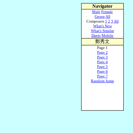
Navigator
Male
Female
Group
All
Composers
1
2
3
All
What's New
What's Similar
Duets
Mobile
鄭秀文
Page 1
Page 2
Page 3
Page 4
Page 5
Page 6
Page 7
Random Jump