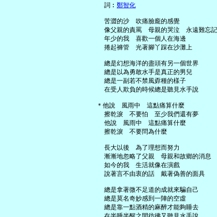
     詞︰
鄭智化
     苦澀的沙　吹痛臉龐的感覺

     像父親的責罵　母親的哭泣　永遠難忘記
     年少的我　喜歡一個人在海邊

     捲起褲管　光著腳丫踩在沙灘上

     總是幻想海洋的盡頭有另一個世界

     總是以為勇敢水手是真正的男兒

     總是一副若不禁風孬種的樣子

     在受人欺負的時候總是聽見水手說

   ＊他說　風雨中　這點痛算什麼

     擦乾淚　不要怕　至少我們還有夢

     他說　風雨中　這點痛算什麼

     擦乾淚　不要問為什麼

     長大以後　為了理想而努力

     漸漸地忽略了父親　母親和故鄉的消息

     如今的我　生活就像在演戲

     說著言不由衷的話　戴著偽善的面具

     總是拿著微不足道的成就來騙自己

     總是莫名奇妙感到一陣的空虛

     總是靠一點酒精的麻醉才能夠睡去

     在半睡半醒之間彷彿又聽見水手說
