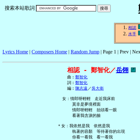
搜索本站歌詞
相認
水手
Lyrics Home
|
Composers Home
|
Random Jump
| Page 1 | Prev | Nex
相認 - 鄭智化／
岳翎
     曲︰
鄭智化
     詞︰
鄭智化
     編︰
陳志遠
／
吳大衛
   女：情郎呀輕輕　走近我床前

       莫非是夢境裡面

       情郎呀輕輕　抬頭看一眼

       看著我含淚的臉

 ＊女：我依然是我　依然是我

       執著的容顏　等待著你的出現

       你看一看我　看一看我
