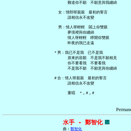
       難道你不願　不願意與我纏綿

   女：情郎呀親親　最初的誓言

       請相信永不改變

   男：情人呀輕輕　閤上你雙眼

       夢境裡與你纏綿

       情人呀輕輕　睜開你雙眼

       昨夜的我已走遠

 ＊男：我已不是我　已不是我

       原來的容顏　不是我不願相見

       你不要看我　不要看我

       不是我不願　不願意與你纏綿

 ＃合：情人呀親親　最初的誓言

       請相信永不改變

Permane
水手 - 鄭智化
     曲︰
鄭智化