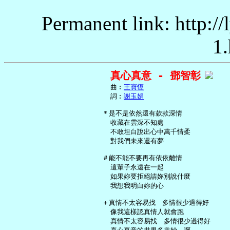
Permanent link: http:/
1.
真心真意 - 鄧智彰
     曲︰
王寶恆
     詞︰
謝玉娟
   ＊是不是依然還有款款深情

     收藏在雲深不知處

     不敢坦白說出心中萬千情柔

     對我們未來還有夢

   ＃能不能不要再有依依離情

     這輩子永遠在一起

     如果妳要拒絕請妳別說什麼

     我想我明白妳的心

   ＋真情不太容易找　多情很少過得好

     像我這樣認真情人就會跑

     真情不太容易找　多情很少過得好
