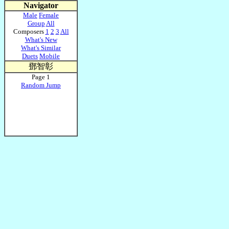
Navigator
Male
Female
Group
All
Composers
1
2
3
All
What's New
What's Similar
Duets
Mobile
鄧智彰
Page 1
Random Jump