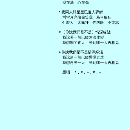
     淚在淌　心在傷

   ＊夜闌人靜星星已進入夢鄉

     彎彎月亮偷偷笑我　為何痴狂

     什麼人　太瘋狂　你的眼　不能忘

   ＃〔你說我們是不是〕情深緣淺

     我說著一切已經無法改變

     我想問問青天　等到哪一天再相見

   ＋你說我們是不是情深緣淺

     我說這一切已經慢慢走遠

     我想再等一天　等到哪一天再相見
