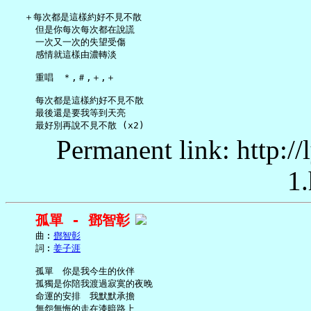
   ＋每次都是這樣約好不見不散

     但是你每次每次都在說謊

     一次又一次的失望受傷

     感情就這樣由濃轉淡

     重唱　＊,＃,＋,＋

     每次都是這樣約好不見不散

     最後還是要我等到天亮

Permanent link: http:/
1.
孤單 - 鄧智彰
     曲︰
鄧智彰
     詞︰
姜子涯
     孤單　你是我今生的伙伴

     孤獨是你陪我渡過寂寞的夜晚

     命運的安排　我默默承擔

     無怨無悔的走在漆暗路上
