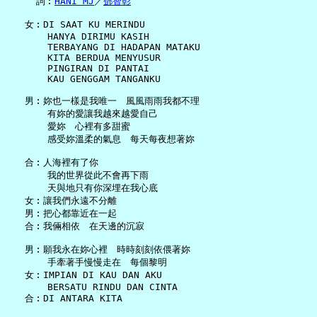
     詞︰
HANI MJ
／
鄧智彰
   女︰DI SAAT KU MERINDU

       HANYA DIRIMU KASIH

       TERBAYANG DI HADAPAN MATAKU

       KITA BERDUA MENYUSUR

       PINGIRAN DI PANTAI

       KAU GENGGAM TANGANKU

   男︰妳也一樣是我唯一　風風雨雨我都不理

       有妳的愛讓我越來越愛自己

       愛妳　心裡有多甜蜜

       感受妳溫柔的氣息　每天每夜想著妳

   合︰人海裡有了你

       我的世界從此不會再下雨

       天與地只有你深埋在我心底

   女︰讓我們永遠不分離

   男︰把心都靠近在一起

   合︰我倆相依　在天邊的沉寂

   男︰願我永在妳心裡　時時刻刻依偎著妳

       手牽著手慢慢走在　每個黎明

   女︰IMPIAN DI KAU DAN AKU

       BERSATU RINDU DAN CINTA

   合︰DI ANTARA KITA
