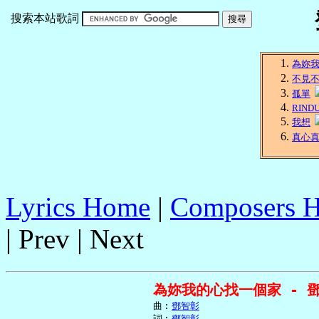
搜索本站歌詞
為妳
不見
孤單
RINDU
我想
真心
Lyrics Home
|
Composers 
| Prev | Next
為妳我的心找一個家 - 
     曲︰
鄧智彰
     詞︰
鄧智彰