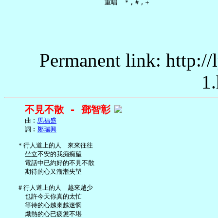
Permanent link: http:/
1.
不見不散 - 鄧智彰
     曲︰
馬福盛
     詞︰
鄭瑞興
   ＊行人道上的人　來來往往

     坐立不安的我痴痴望

     電話中已約好的不見不散

     期待的心又漸漸失望

   ＃行人道上的人　越來越少

     也許今天你真的太忙

     等待的心越來越迷惘

     熾熱的心已疲憊不堪
