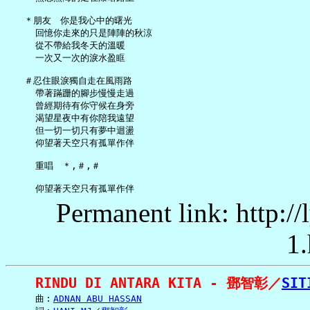
   ＊朋友　你是我心中的曙光

     回憶你走來的只是陣陣的秋涼

     從不帶給我冬天的溫暖

     一次又一次的淚水盈眶

   ＃忍住眼淚獨自走在風雨路

     帶著蹣跚的腳步慢慢走過

     曾經期待有你守候在身旁

     渴望星夜中有你陪我遠望

     但一切一切只有夢中迴盪

     仰望著天空只有孤單作伴

     重唱　＊,＃,＃

Permanent link: http:/
1.
RINDU DI ANTARA KITA - 鄧智彰／
SIT
     曲︰
ADNAN ABU HASSAN