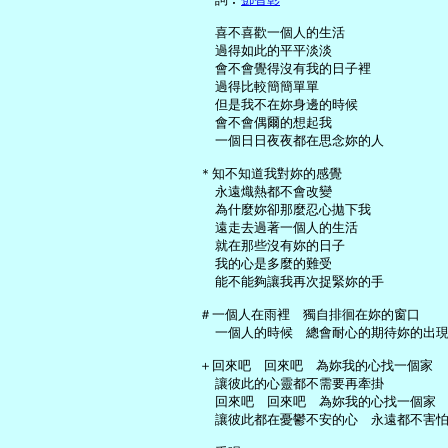
     喜不喜歡一個人的生活

     過得如此的平平淡淡

     會不會覺得沒有我的日子裡

     過得比較簡簡單單

     但是我不在妳身邊的時候

     會不會偶爾的想起我

     一個日日夜夜都在思念妳的人

   ＊知不知道我對妳的感覺

     永遠熾熱都不會改變

     為什麼妳卻那麼忍心拋下我

     遠走去過著一個人的生活

     就在那些沒有妳的日子

     我的心是多麼的難受

     能不能夠讓我再次捉緊妳的手

   ＃一個人在雨裡　獨自排徊在妳的窗口

     一個人的時候　總會耐心的期待妳的出現
   ＋回來吧　回來吧　為妳我的心找一個家

     讓彼此的心靈都不需要再牽掛

     回來吧　回來吧　為妳我的心找一個家

     讓彼此都在憂鬱不安的心　永遠都不害怕