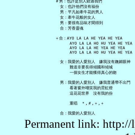
 ＃男：也許是別人錯過我們

   女：也許他們沒有福份

   男：平凡如牽牛花的男人

   女：牽牛花般的女人

   男：要很有品味才聞得到

   合：芳香靈魂

 ＋合：AYO LA LA HE YEA HE YEA

       AYO LA LA HO HU YEA HE YEA

       AYO LA LA HE YEA HE YEA

       AYO LA LA HO HU YEA HE YEA

   女：我愛的人愛別人　嫌我沒有嫵媚眼神

       難道非要長得傾國和傾城

       一個女生才能獲得真心的吻

   男：我愛的人愛別人　嫌我普通帶不出門

       看著窗外嘲笑我的霓虹燈

       這花花世界　沒有我的份

       重唱　＊,＃,＋,＋

Permanent link: http:/