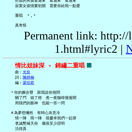
     對面的男孩看過來　看過來　看過來

     寂寞女孩情竇初開　需要你給我一點愛

     重唱　＊,＊

Permanent link: http:/
1.html#lyric2 |
N
情比姐妹深 - 錦繡二重唱
     曲︰
光良
     詞︰
陳靜楠
     編︰
梁伯君
   ＊你的腳步聲　跟我說你很悶

     關了門　熄了燈　煮一夜咖啡慢慢聞

     用我們的眼神　也能一答一問

   ＃為夢想犧牲　有時心灰意冷

     情一陣　雨一陣　很慶幸我們一起撐

     拿誠懇補天份　傷痕至少證明

     活得真
