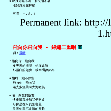
   ＃那雁兒睡不著　雁兒睡不著

     雁兒雁兒在林梢

Permanent link: http:/
1.h
飛向你飛向我 - 錦繡二重唱
     詞︰
晨曦
   ＊飛向你　飛向我

     多美麗的海鷗　她在遨游

     那雪白的翅膀　鼓動韻律節奏

   ＃飛呀　她不停留

     飛向你　飛向我

     陽光多溫柔向大海微笑

   ＋喔　親愛的朋友

     快來幫我撮和我們邂逅

     好像是在叫我別害羞

     看著你深沉多情的雙眸
