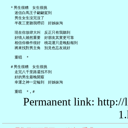
   ＊男生很糟　女生很挑

     迷信白馬王子翩翩駕到

     男生女生沒完沒了

     半夜三更聽我嘮叨　好姊妹淘

     現在你放肆大叫　反正只有我聽到

     好情人雖然重要　好朋友其實更可靠

     相信你條件很好　桃花運只是晚點報到

     將來找對男主角　別見色忘友就好

     重唱　＊

   ＃男生很糟　女生很挑

     走完八千里路還找不到

     好的男生最晚開竅

     幸運之神一定輪到　好姊妹淘

Permanent link: http:/
1.