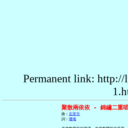
Permanent link: http:/
1.h
聚散兩依依 - 錦繡二重
     曲︰
左宏元
     詞︰
瓊瑤