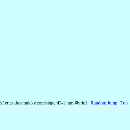
p://lyrics.dreamnicky.com/singer43-1.html#lyric1 |
Random Jump
|
Top