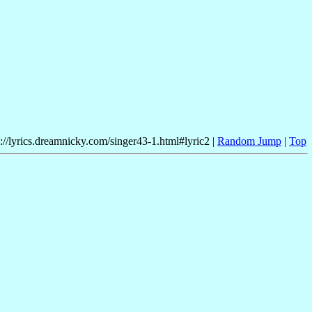
p://lyrics.dreamnicky.com/singer43-1.html#lyric2 |
Random Jump
|
Top