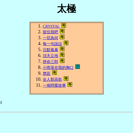
太極
CRYSTAL
留住我吧
一切為何
每一句說話
沉默風暴
頂天立地
拼命三郎
小雨落在我的胸口
禁區
全人類高歌
一個戀愛故事
t