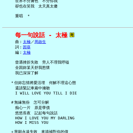
     世界不分膚色　不分你我

     卻也在笑我　太天真太傻

每一句說話 - 太極
     曲︰
太極
／
周啟生
     詞︰
因葵
     編︰
太極
     曾遇挫折失敗　旁人不理我呼嗌

     全因妳某天舒我愁懷

     我已深深了解

   ＊但妳忘情將愛活埋　何解不理這心態

     還請緊記車廂中擁吻

     I WILL LOVE YOU TILL I DIE

   ＃無緣無份　怎可分解

     痴心一片　原是孽債

     悠悠長夜　記起每句說話

     HOW I LOVE YOU MY DARLING

     HOW I MISS YOU

   ＋寧願永遠失敗　來填補對你的債
