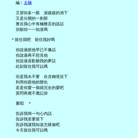
     編︰
太極
     又望你多一眼　淚緩緩的淌下

     又是分開的一剎那

     實在我心中有極難言的說話

     但願你一一知道嗎

   ＊留住我吧　留住我好嗎

     你說過跟他早已不像話

     你說過再不想見他

     你說過喜歡聽我的夢話

     此刻留住我可以嗎

     但是我永不要　在含糊境況下

     利用你跟他的變化

     若是你愛一個就完全的愛吧

     莫問再應不應記掛

     重唱　＊

     告訴我簡一句心內話

     告訴我若要留下

     告訴我讓我知道怎樣做吧

     今天留住我可以嗎
