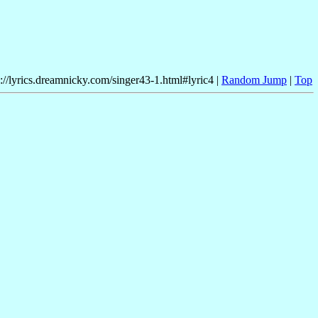
p://lyrics.dreamnicky.com/singer43-1.html#lyric4 |
Random Jump
|
Top