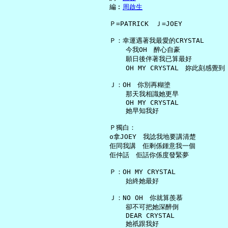
     編︰
周啟生
     Ｐ=PATRICK　Ｊ=JOEY

     Ｐ：幸運遇著我最愛的CRYSTAL

         今我OH　醉心自豪

         願日後伴著我已算最好

         OH MY CRYSTAL　妳此刻感覺到

     Ｊ：OH　你別再糊塗

         那天我相識她更早

         OH MY CRYSTAL

         她早知我好

     Ｐ獨白：

     o拿JOEY　我諗我地要講清楚

     佢同我講　佢剩係鍾意我一個

     佢仲話　佢話你係度發緊夢

     Ｐ：OH MY CRYSTAL

         始終她最好

     Ｊ：NO OH　你就算羨慕

         卻不可把她深醉倒

         DEAR CRYSTAL

         她祇跟我好
