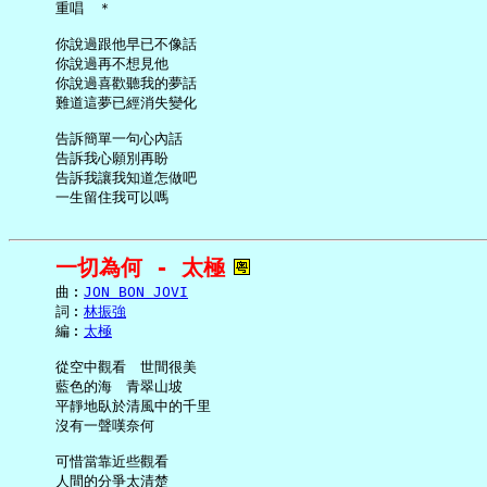
     重唱　＊

     你說過跟他早已不像話

     你說過再不想見他

     你說過喜歡聽我的夢話

     難道這夢已經消失變化

     告訴簡單一句心內話

     告訴我心願別再盼

     告訴我讓我知道怎做吧

一切為何 - 太極
     曲︰
JON BON JOVI
     詞︰
林振強
     編︰
太極
     從空中觀看　世間很美

     藍色的海　青翠山坡

     平靜地臥於清風中的千里

     沒有一聲嘆奈何

     可惜當靠近些觀看

     人間的分爭太清楚
