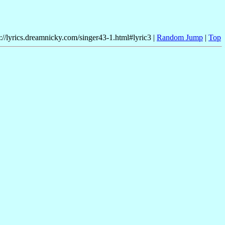
p://lyrics.dreamnicky.com/singer43-1.html#lyric3 |
Random Jump
|
Top