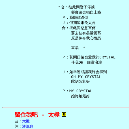
   ＊合：彼此間變了俘擄

         哪會遠去獨自上路

     Ｐ：我願你跌倒

     Ｊ：但期望未免太高

     合：彼此間惡意宣佈

         要去佔有盡量愛慕

         原是你令我心憤怒

         重唱　＊

     Ｐ：莫問日後也愛我的CRYSTAL

         伴我OH　細賞浪濤

     Ｊ：如幸運或讓我終會得到

         OH MY CRYSTAL

         此刻怎算好

     Ｐ：MY CRYSTAL

留住我吧 - 太極
     曲︰
太極
     詞︰
潘源良