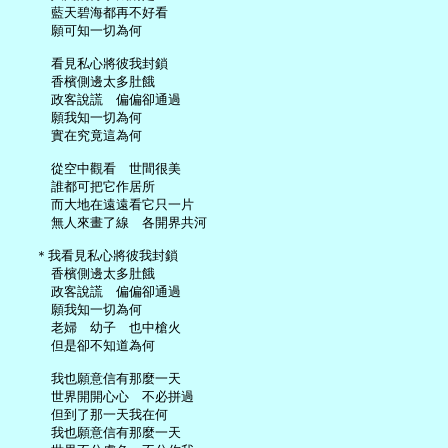
     藍天碧海都再不好看

     願可知一切為何

     看見私心將彼我封鎖

     香檳側邊太多肚餓

     政客說謊　偏偏卻通過

     願我知一切為何

     實在究竟這為何

     從空中觀看　世間很美

     誰都可把它作居所

     而大地在遠遠看它只一片

     無人來畫了線　各開界共河

   ＊我看見私心將彼我封鎖

     香檳側邊太多肚餓

     政客說謊　偏偏卻通過

     願我知一切為何

     老婦　幼子　也中槍火

     但是卻不知道為何

     我也願意信有那麼一天

     世界開開心心　不必拼過

     但到了那一天我在何

     我也願意信有那麼一天
