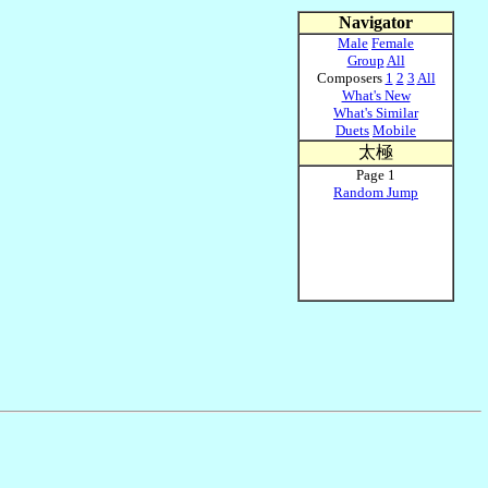
Navigator
Male
Female
Group
All
Composers
1
2
3
All
What's New
What's Similar
Duets
Mobile
太極
Page 1
Random Jump