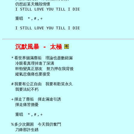
     仍想起某天幾段情懷

     I STILL LOVE YOU TILL I DIE

     重唱　＊,＃,＋

沉默風暴 - 太極
   ＊看世界舖滿塵垢　理論也盡數錯漏

     冷眼看真理掉進了深溝

     幹勁變真正朋友　努力押在我背後

     縱氣忿傷痛也要接受

   ＃我要有公正自由　我要有歡笑永久

     我要法紀不朽

   ＋揮走了塵垢　揮走滿途引誘

     揮走痛苦擔憂

     重唱　＊,＃,＋

   ％多少次圍困　今天我仍奮鬥

     刀鋒那許生銹
