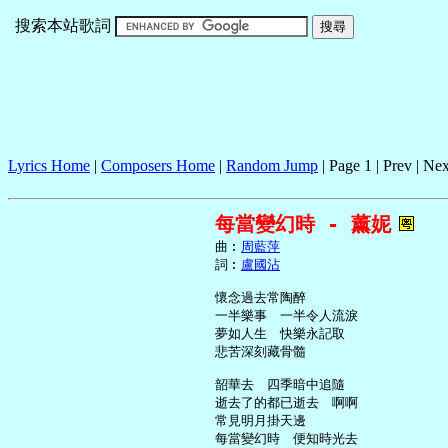
搜索本站歌詞
Lyrics Home
|
Composers Home
|
Random Jump
| Page 1 | Prev | Nex
每當變幻時 - 薰妮
     曲︰
周藍萍
     詞︰
盧國沾
     懷念過去常陶醉

     一半樂事　一半令人流淚

     夢如人生　快樂永記取

     悲苦深刻藏骨髓

     韶華去　四季暗中追隨

     逝去了的都已逝去　啊啊

     常見明月掛天邊

     每當變幻時　便知時光去
