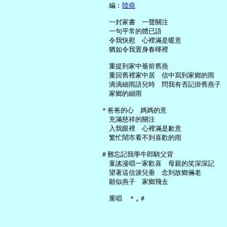
     編︰
陸堯
     一封家書　一聲關注

     一句平常的體已語

     令我快慰　心裡滿是暖意

     猶如令我置身春暉裡

     重提到家中簷前舊燕

     重回舊裡家中居　信中寫到家鄉的雨

     滴滴細雨語兒時　問我有否記掛舊燕子

     家鄉的細雨

   ＊爸爸的心　媽媽的意

     充滿慈祥的關注

     入我眼裡　心裡滿是歉意

     繁忙鬧市看不到喜歡的雨

   ＃難忘記我學牛郎騎父背

     童謠漫唱一家歡喜　母親的笑深深記

     望著這信淚兒垂　念到故鄉倆老

     願似燕子　家鄉飛去
