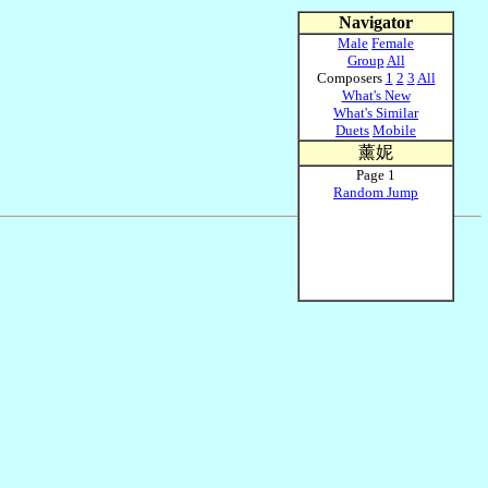
Navigator
Male
Female
Group
All
Composers
1
2
3
All
What's New
What's Similar
Duets
Mobile
薰妮
Page 1
Random Jump