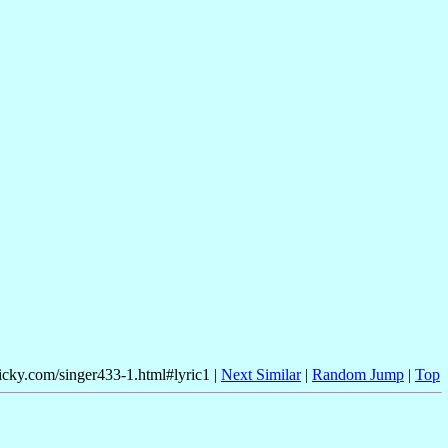
nicky.com/singer433-1.html#lyric1 |
Next Similar
|
Random Jump
|
Top