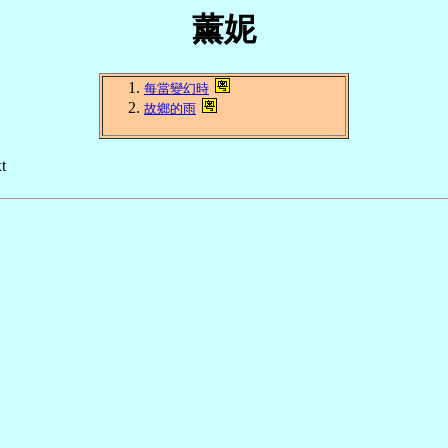
薰妮
每當變幻時
故鄉的雨
t