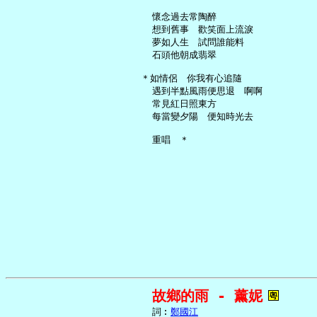
     懷念過去常陶醉

     想到舊事　歡笑面上流淚

     夢如人生　試問誰能料

     石頭他朝成翡翠

   ＊如情侶　你我有心追隨

     遇到半點風雨便思退　啊啊

     常見紅日照東方

     每當變夕陽　便知時光去

故鄉的雨 - 薰妮
     詞︰
鄭國江