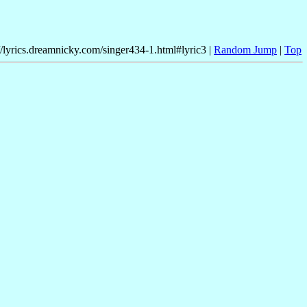
//lyrics.dreamnicky.com/singer434-1.html#lyric3 |
Random Jump
|
Top