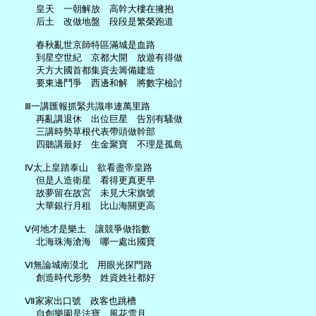
     皇天　一朝解放　高幹大樓在擁抱

     后土　改做地盤　段段是繁榮跑道

     春秋亂世京師特區滿城是血路

     到星空世紀　京都大開　放遊有得做

     天方大國首都集資去籌備建造

     要東邊鬥爭　西邊和解　將數字檢討

   Ⅲ一講匯報抓緊共識串連萬里路

     再亂講退休　出位巨星　告別有騷做

     三講時勢草根代表帶頭做幹部

     四聽講最好　生金聚寶　不理是孤島

   Ⅳ太上皇踏泰山　欲看盡帝皇路

     但是人造衛星　看得更真更早

     故夢留在故宮　未見大宋旗號

     大華銀行月租　比山海關更高

   Ⅴ何地才是樂土　讓競爭做指數

     北海珠海滄海　哪一處出國寶

   Ⅵ無論城南漠北　用眼光探門路

     創造時代形勢　姓資姓社都好

   Ⅶ家家出口號　政客也跳槽

     自創樂園是法寶　風花雪月
