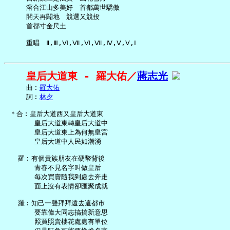
     溶合江山多美好　首都萬世驕傲

     開天再闢地　競選又競投

     首都寸金尺土

皇后大道東 - 羅大佑／
蔣志光
     曲︰
羅大佑
     詞︰
林夕
 ＊合︰皇后大道西又皇后大道東

       皇后大道東轉皇后大道中

       皇后大道東上為何無皇宮

       皇后大道中人民如潮湧

   羅︰有個貴族朋友在硬幣背後

       青春不見名字叫做皇后

       每次買賣隨我到處去奔走

       面上沒有表情卻匯聚成就

   羅︰知己一聲拜拜遠去這都市

       要靠偉大同志搞搞新意思

       照買照賣樓花處處有單位
