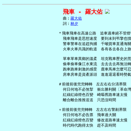
飛車 - 羅大佑
     曲︰
羅大佑
     詞︰
林夕
   ＊飛車飛車在高速公路　追車過車絕不管燈號
     飛車飛車是思想速度　要到未到弔擎也憤
     警車警車在追趕拘捕　千噸貨車直通海關
     火車火車共識的軌道　各有各去各自上旅
     單車單車異鄉的溫柔　坦克戰車歷史的荒
     偷車偷車像江水東流　去去去去再無法轉
     跑車跑車刺激的感受　鹿車馬車怎麼可忍
     房車房車是資產派頭　進進退退看時勢氣
   ＃前後前後兜兜轉轉　左左右右分清界限

     何日何地不必煞掣　衝出勝利關〔革命灣
     紅綠紅綠燈色百變　崎嘔舊路車速太慢

     離合離合推推送送　只恐沒時間

   ＋前後前後兜兜轉轉　左左右右警剔界限

     何日何地不必告票　飛車過大關

     紅綠紅綠燈色百變　修改道路車速太慢

     時代時代跑得太快　趕不及時間
