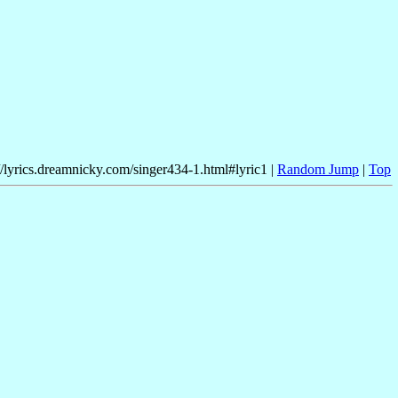
//lyrics.dreamnicky.com/singer434-1.html#lyric1 |
Random Jump
|
Top