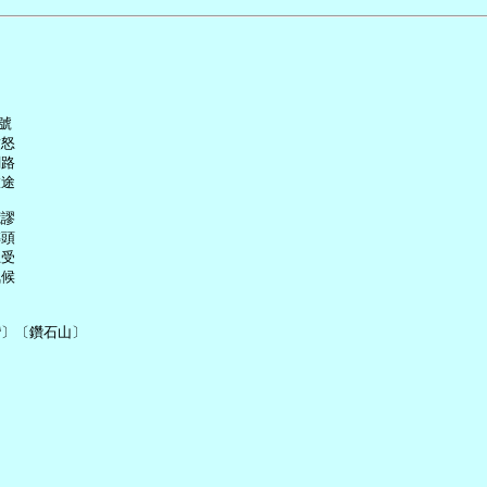


怒

路

途

謬

頭

受

候

〕〔鑽石山〕
