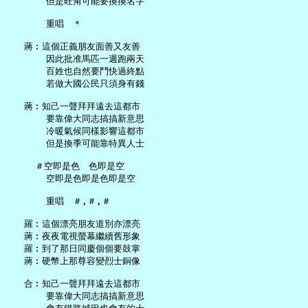
       但是旺角可能要換換名字

       重唱　＊

   蔣︰這個正義朋友面善又友善

       因此批准馬匹一週跑兩天

       百姓也自然要鬥快過終點

       若做大國公民只須身有錢

   蔣︰知己一聲拜拜遠去這都市

       要靠偉大同志搞搞新意思

       冷暖氣候同樣影響這都市

       但是換季可能靠特異人士

     ＃空即是色　色即是空

       空即是色即是色即是空

       重唱　＃,＃,＃

   羅︰這個漂亮朋友道別亦漂亮

   蔣︰夜夜電視螢幕繼續舊形象

   羅︰到了那日同慶個個要鼓掌

   蔣︰硬幣上那尊容變烈士銅像

   合︰知己一聲拜拜遠去這都市

       要靠偉大同志搞搞新意思
