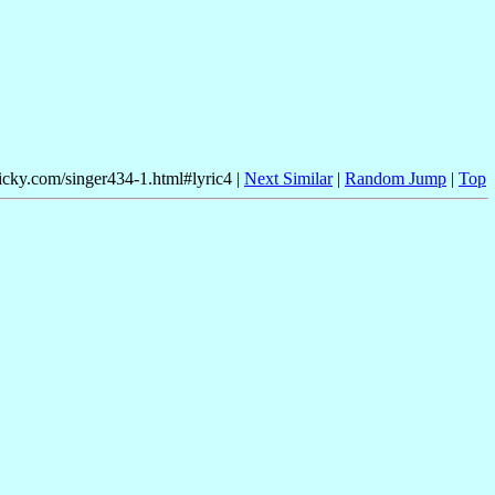
nicky.com/singer434-1.html#lyric4 |
Next Similar
|
Random Jump
|
Top