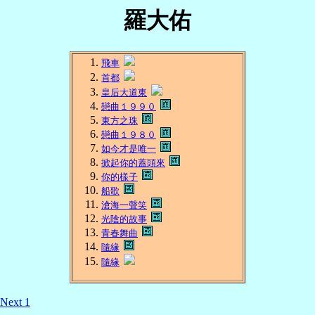
羅大佑
飛車
首都
皇后大道東
戀曲１９９０
東方之珠
戀曲１９８０
如今才是唯一
掀起你的蓋頭來
你的樣子
船歌
滄海一聲笑
光陰的故事
青春舞曲
隨緣
隨緣
Next 1