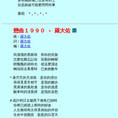
       會有鐵路城巴也會有的士

       但是路線可能要問問何事

戀曲１９９０ - 羅大佑
     曲︰
羅大佑
     詞︰
羅大佑
     編︰
羅大佑
     烏溜溜的黑眼珠　和你的笑臉

     怎麼也難忘記你　容顏的轉變

     輕飄飄的就時光　就這麼溜走

     轉頭回去看看時　已匆匆數年

   ＊蒼茫茫的天涯路　是你的漂泊

     尋尋覓覓常相守　是我的腳步

     黑漆漆的孤枕邊　是你的溫柔

     醒來時的清晨裡　是我的哀愁

   ＃或許明日太陽西下倦鳥已歸時

     你將已經踏上舊時的歸途

     人生難得再次尋覓相知的伴侶

     生命中就難捨　藍藍的白雲天
