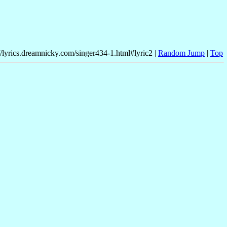
//lyrics.dreamnicky.com/singer434-1.html#lyric2 |
Random Jump
|
Top