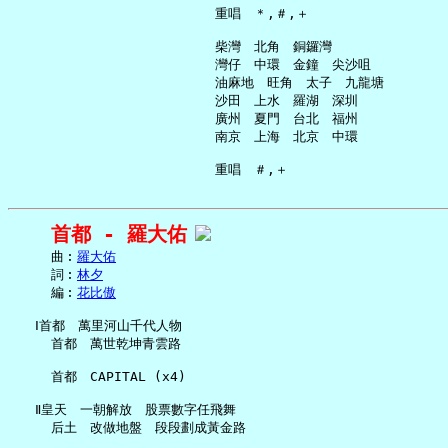
     重唱　＊,＃,＋

     柴灣　北角　銅鑼灣

     灣仔　中環　金鐘　尖沙咀

     油麻地　旺角　太子　九龍塘

     沙田　上水　羅湖　深圳

     廣州　夏門　台北　福州

     南京　上海　北京　中環

首都 - 羅大佑
     曲︰
羅大佑
     詞︰
林夕
     編︰
花比傲
   Ⅰ首都　萬里河山千代人物

     首都　萬世乾坤青雲路

     首都　CAPITAL (x4)

   Ⅱ皇天　一朝解放　股票數字任飛舞

     后土　改做地盤　段段劃成黃金路
