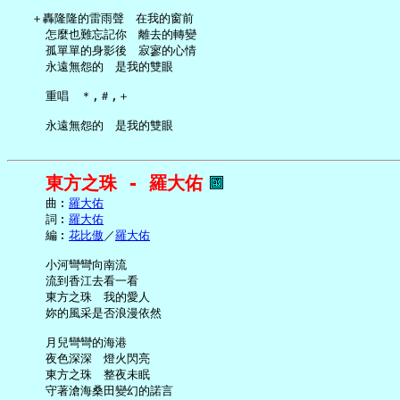
   ＋轟隆隆的雷雨聲　在我的窗前

     怎麼也難忘記你　離去的轉變

     孤單單的身影後　寂寥的心情

     永遠無怨的　是我的雙眼

     重唱　＊,＃,＋

東方之珠 - 羅大佑
     曲︰
羅大佑
     詞︰
羅大佑
     編︰
花比傲
／
羅大佑
     小河彎彎向南流

     流到香江去看一看

     東方之珠　我的愛人

     妳的風采是否浪漫依然

     月兒彎彎的海港

     夜色深深　燈火閃亮

     東方之珠　整夜未眠

     守著滄海桑田變幻的諾言
