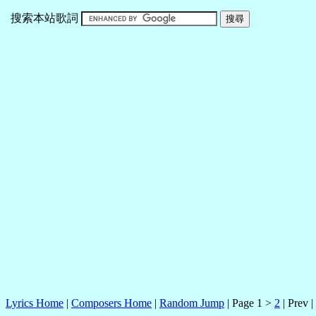
搜索本站歌詞
Lyrics Home
|
Composers Home
|
Random Jump
| Page 1 >
2
| Prev |