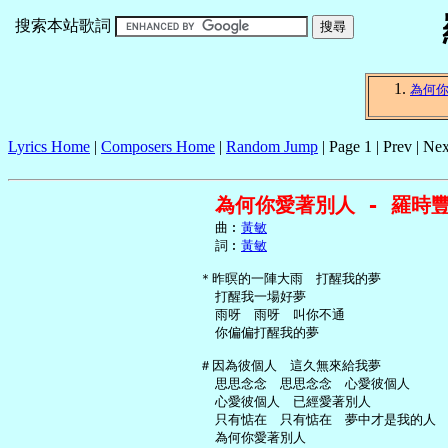
搜索本站歌詞
為何
Lyrics Home
|
Composers Home
|
Random Jump
| Page 1 | Prev | Nex
為何你愛著別人 - 羅時
     曲︰
黃敏
     詞︰
黃敏
   ＊昨暝的一陣大雨　打醒我的夢

     打醒我一場好夢

     雨呀　雨呀　叫你不通

     你偏偏打醒我的夢

   ＃因為彼個人　這久無來給我夢

     思思念念　思思念念　心愛彼個人

     心愛彼個人　已經愛著別人

     只有惦在　只有惦在　夢中才是我的人

     為何你愛著別人
