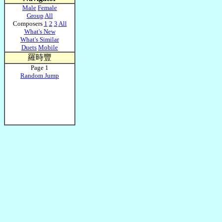
Male
Female
Group
All
Composers
1
2
3
All
What's New
What's Similar
Duets
Mobile
羅時豐
Page 1
Random Jump