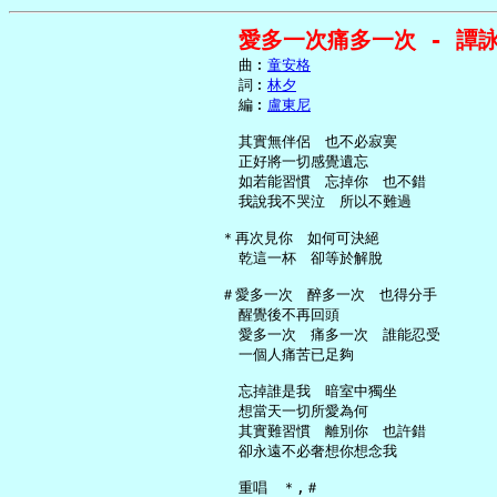
愛多一次痛多一次 - 譚
     曲︰
童安格
     詞︰
林夕
     編︰
盧東尼
     其實無伴侶　也不必寂寞

     正好將一切感覺遺忘

     如若能習慣　忘掉你　也不錯

     我說我不哭泣　所以不難過

   ＊再次見你　如何可決絕

     乾這一杯　卻等於解脫

   ＃愛多一次　醉多一次　也得分手

     醒覺後不再回頭

     愛多一次　痛多一次　誰能忍受

     一個人痛苦已足夠

     忘掉誰是我　暗室中獨坐

     想當天一切所愛為何

     其實難習慣　離別你　也許錯

     卻永遠不必奢想你想念我

     重唱　＊,＃
