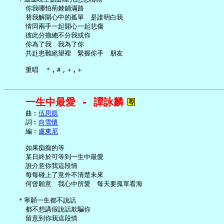
     你我哪怕荊棘鋪滿路

     替我解開心中的孤單　是誰明白我

     情同兩手一起開心一起悲傷

     彼此分擔總不分我或你

     你為了我　我為了你

     共赴患難絕望裡　緊握你手　朋友

一生中最愛 - 譚詠麟
     曲︰
伍思凱
     詞︰
向雪懷
     編︰
盧東尼
     如果痴痴的等

     某日終於可等到一生中最愛

     誰介意你我這段情

     每每碰上了意外不清楚未來

     何曾願意　我心中所愛　每天要孤單看海

   ＊寧願一生都不說話

     都不想講假說話欺騙你

     留意到你我這段情
