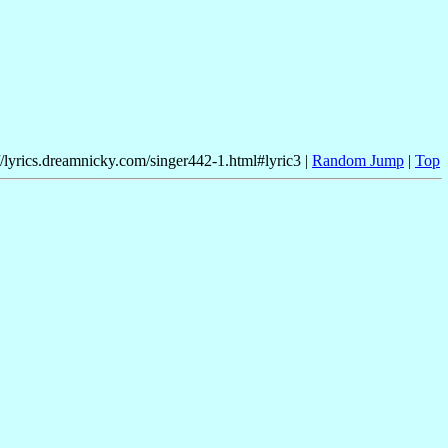
//lyrics.dreamnicky.com/singer442-1.html#lyric3 |
Random Jump
|
Top