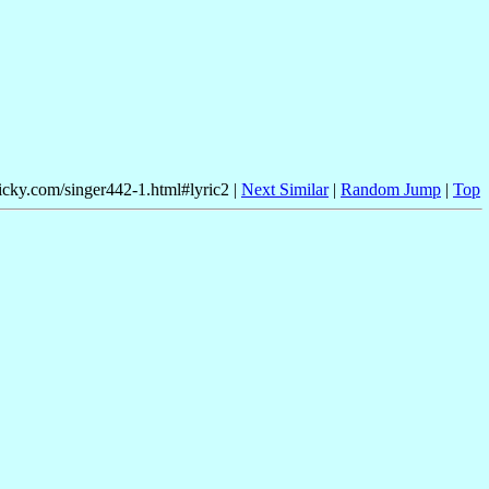
nicky.com/singer442-1.html#lyric2 |
Next Similar
|
Random Jump
|
Top