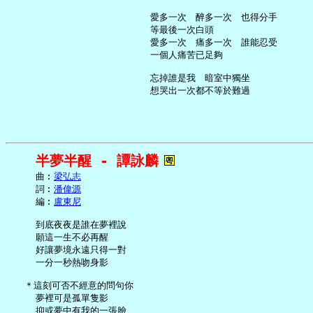
     愛多一次　醉多一次　也得分手

     等最後一次白頭

     愛多一次　痛多一次　誰能忍受

     一個人痛苦已足夠

     忘掉誰是我　暗室中獨坐

半夢半醒 - 譚詠麟
     曲︰
梁弘志
     詞︰
潘偉源
     編︰
盧東尼
     到底夜夜是誰在夢裡說

     願這一生不必再醒

     好讓夢境永遠只得一對

     一分一秒熱吻身影

   ＊這刻可否不經意的問句你

     夢裡可是孤單隻影

     抑或夢中有我的一張臉
