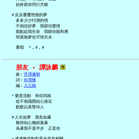
     始終跟你同行共聽

   ＃反反覆覆恍惚的夢

     多多少少忖測的情

     不相信好夢　我卻信愛情

     能點起我生命　我願你能和應

     明晨無夢也可情共永

朋友 - 譚詠麟
     曲︰
芹澤廣明
     詞︰
向雪懷
     編︰
入江純
   ＊繁星流動　和你同路

     從不相識開始心接近

     默默以真摯待人

   ＃人生如夢　朋友如霧

     難得知心幾經風暴

     為著我不退半步　正是你

   ＋遙遙晚空點點星光息息相關
