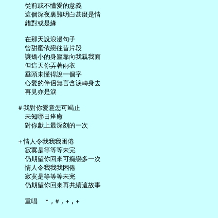
     從前或不懂愛的意義

     這個深夜裏難明白甚麼是情

     錯對或是緣

     在那天說浪漫句子

     曾甜蜜依戀往昔片段

     讓矯小的身軀靠向我親我面

     但這天你弄著雨衣

     垂頭未懂得說一個字

     心愛的伴侶無言含淚轉身去

     再見亦是淚

   ＃我對你愛意怎可竭止

     未知哪日痊癒

     對你獻上最深刻的一次

   ＋情人令我我我困倦

     寂寞是等等等未完

     仍期望你回來可痴戀多一次

     情人令我我我困倦

     寂寞是等等等未完

     仍期望你回來再共續這故事
