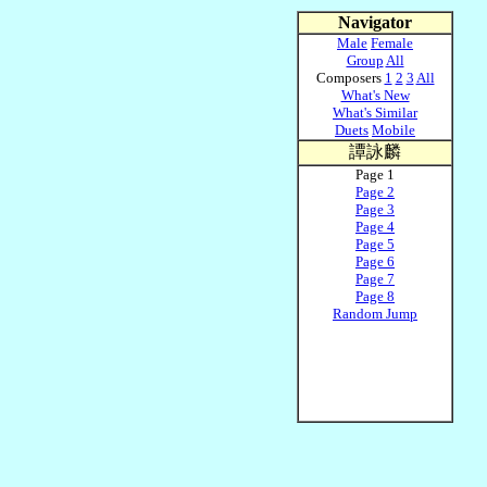
Navigator
Male
Female
Group
All
Composers
1
2
3
All
What's New
What's Similar
Duets
Mobile
譚詠麟
Page 1
Page 2
Page 3
Page 4
Page 5
Page 6
Page 7
Page 8
Random Jump