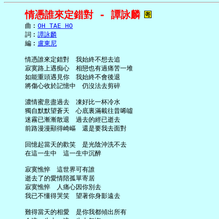
情憑誰來定錯對 - 譚詠麟
     曲︰
OH TAE HO
     詞︰
譚詠麟
     編︰
盧東尼
     情憑誰來定錯對　我始終不想去追

     寂寞路上遇痴心　相戀也有過痛苦一堆

     如能重頭遇見你　我始終不會後退

     將傷心收於記憶中　仍沒法去剪碎

     濃情蜜意盡過去　凍好比一杯冷水

     獨自默默望蒼天　心底裏滿載往昔唏噓

     迷霧已漸漸散退　過去的經已逝去

     前路漫漫顯得崎嶇　還是要我去面對

     回憶起當天的歡笑　是光陰沖洗不去

     在這一生中　這一生中沉醉

     寂寞憔悴　這世界可有誰

     逝去了的愛情陪孤單寄居

     寂寞憔悴　人痛心因你別去

     我已不懂得哭笑　望著你身影遠去

     難得當天的相愛　是你我都傾出所有
