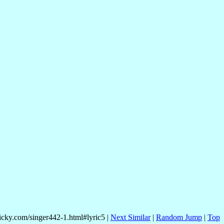
nicky.com/singer442-1.html#lyric5 |
Next Similar
|
Random Jump
|
Top