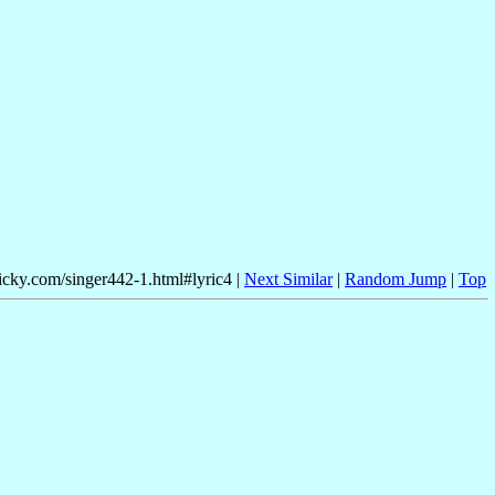
nicky.com/singer442-1.html#lyric4 |
Next Similar
|
Random Jump
|
Top