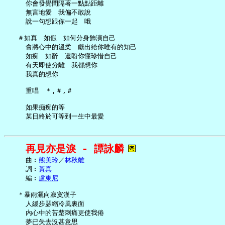
     你會發覺間隔著一點點距離

     無言地愛　我偏不敢說

     說一句想跟你一起　哦

   ＃如真　如假　如何分身飾演自己

     會將心中的溫柔　獻出給你唯有的知己

     如痴　如醉　還盼你懂珍惜自己

     有天即使分離　我都想你

     我真的想你

     重唱　＊,＃,＃

     如果痴痴的等

再見亦是淚 - 譚詠麟
     曲︰
熊美玲
／
林秋離
     詞︰
黃真
     編︰
盧東尼
   ＊暴雨灑向寂寞漢子

     人緩步瑟縮冷風裏面

     內心中的苦楚刺痛更使我倦

     夢已失去沒甚意思
