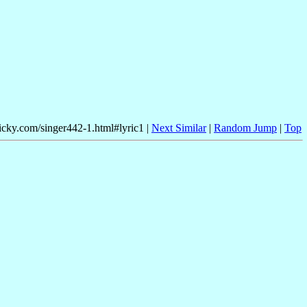
nicky.com/singer442-1.html#lyric1 |
Next Similar
|
Random Jump
|
Top