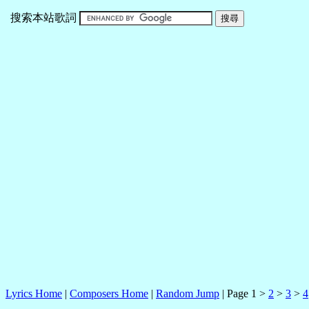
搜索本站歌詞
Lyrics Home
|
Composers Home
|
Random Jump
| Page 1 >
2
>
3
>
4