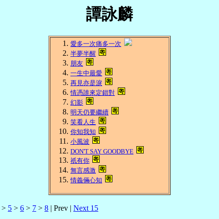
譚詠麟
愛多一次痛多一次
半夢半醒
朋友
一生中最愛
再見亦是淚
情憑誰來定錯對
幻影
明天仍要繼續
笑看人生
你知我知
小風波
DON'T SAY GOODBYE
祇有你
無言感激
情義倆心知
>
5
>
6
>
7
>
8
| Prev |
Next 15