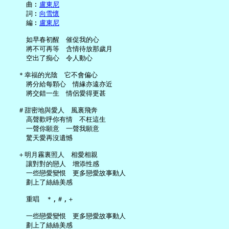
     曲︰
盧東尼
     詞︰
向雪懷
     編︰
盧東尼
     如早春初醒　催促我的心

     將不可再等　含情待放那歲月

     空出了痴心　令人動心

   ＊幸福的光陰　它不會偏心

     將分給每顆心　情緣亦遠亦近

     將交錯一生　情侶愛得更甚

   ＃甜密地與愛人　風裏飛奔

     高聲歡呼你有情　不枉這生

     一聲你願意　一聲我願意

     驚天愛再沒遺憾

   ＋明月霧裏照人　相愛相親

     讓對對的戀人　增添性感

     一些戀愛變恨　更多戀愛故事動人

     劃上了絲絲美感

     重唱　＊,＃,＋

     一些戀愛變恨　更多戀愛故事動人
