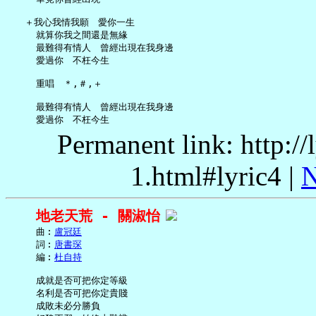
   ＋我心我情我願　愛你一生

     就算你我之間還是無緣

     最難得有情人　曾經出現在我身邊

     愛過你　不枉今生

     重唱　＊,＃,＋

     最難得有情人　曾經出現在我身邊

Permanent link: http:/
1.html#lyric4 |
N
地老天荒 - 關淑怡
     曲︰
盧冠廷
     詞︰
唐書琛
     編︰
杜自持
     成就是否可把你定等級

     名利是否可把你定貴賤

     成敗未必分勝負
