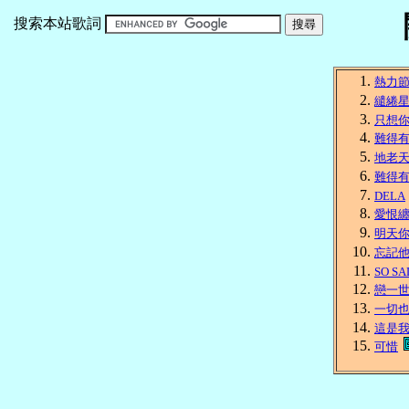
搜索本站歌詞
熱力節
繾綣
只想
難得
地老
難得
DELA
愛恨
明天
忘記
SO SA
戀一
一切
這是
可惜