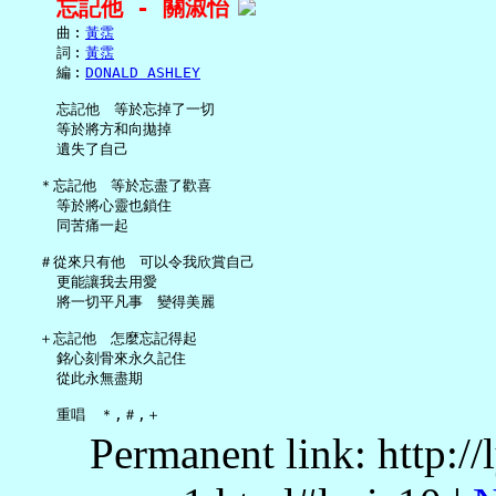
忘記他 - 關淑怡
     曲︰
黃霑
     詞︰
黃霑
     編︰
DONALD ASHLEY
     忘記他　等於忘掉了一切

     等於將方和向拋掉

     遺失了自己

   ＊忘記他　等於忘盡了歡喜

     等於將心靈也鎖住

     同苦痛一起

   ＃從來只有他　可以令我欣賞自己

     更能讓我去用愛

     將一切平凡事　變得美麗

   ＋忘記他　怎麼忘記得起

     銘心刻骨來永久記住

     從此永無盡期

Permanent link: http:/