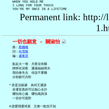
     WHEN YOU HOLD ME

     I LONG FOR YOUR TOUCH

Permanent link: http:/
1.h
一切也願意 - 關淑怡
     曲︰
蔡國權
     詞︰
向雪懷
     編︰
盧東尼
     點起火一堆　月夜沒有睡

     靜靜在深夜　灑過絲絲雨水

     我怕會失去　你說不要睡

     分秒願可共對

   ＊若是沒顧慮　為何又灑淚

     命運若真的可以痴心永許

     哪怕有心傷　哪怕風與浪

     一切亦可面對

   ＃誰愛我愛得真　怎會一點也不知
