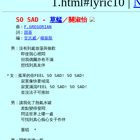
1.html#lyric10 |
N
SO SAD - 
草蜢
／關淑怡
     曲︰
F.GREGORIAN
     詞︰
因葵
     編︰
甘志威
／
楊振龍
   男：沒有到處放蕩與偷歡

       即使我心裡悶

       但我偶爾亦有不滿

       想找到真友伴

 ＊女：孤單的你FEEL SO SAD! SO SAD!

       寂寞像快要傾瀉

       寂寞滿瀉FEEL SO SAD! SO SAD!

       並沒法子可推卸

   男：讓我化了熱氣水罐

       差點變得發悶

       問這世界上哪一處

       可找到真心痴心女子作伴

       重唱　＊
