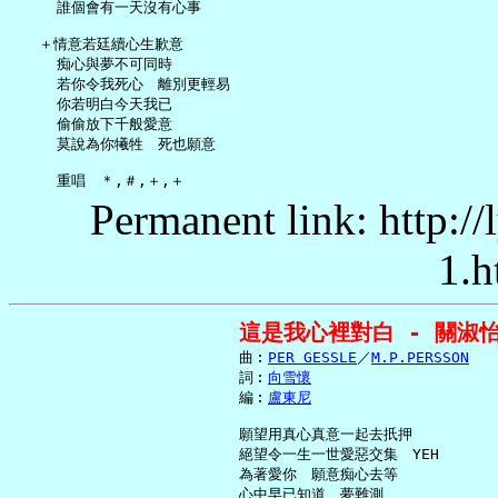
     誰個會有一天沒有心事

   ＋情意若廷續心生歉意

     痴心與夢不可同時

     若你令我死心　離別更輕易

     你若明白今天我已

     偷偷放下千般愛意

     莫說為你犧牲　死也願意

Permanent link: http:/
1.h
這是我心裡對白 - 關淑
     曲︰
PER GESSLE
／
M.P.PERSSON
     詞︰
向雪懷
     編︰
盧東尼
     願望用真心真意一起去扺押

     絕望令一生一世愛惡交集　YEH

     為著愛你　願意痴心去等

     心中早已知道　夢難測
