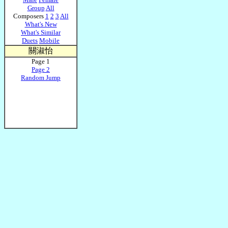
Group
All
Composers
1
2
3
All
What's New
What's Similar
Duets
Mobile
關淑怡
Page 1
Page 2
Random Jump