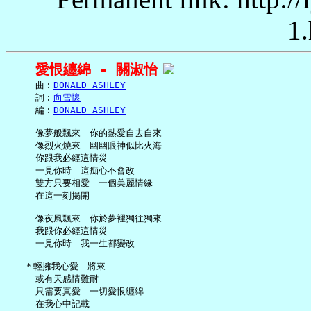
1.
愛恨纏綿 - 關淑怡
     曲︰
DONALD ASHLEY
     詞︰
向雪懷
     編︰
DONALD ASHLEY
     像夢般飄來　你的熱愛自去自來

     像烈火燒來　幽幽眼神似比火海

     你跟我必經這情災

     一見你時　這痴心不會改

     雙方只要相愛　一個美麗情緣

     在這一刻揭開

     像夜風飄來　你於夢裡獨往獨來

     我跟你必經這情災

     一見你時　我一生都變改

   ＊輕擁我心愛　將來

     或有天感情難耐

     只需要真愛　一切愛恨纏綿

     在我心中記載
