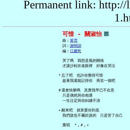
Permanent link: http:/
1.h
可惜 - 關淑怡
     曲︰
黃霑
     詞︰
謝明訓
     編︰
江建民
     哭了嗎　我想是風的關係

     才讓沙粒吹進眼裡　好像在哭泣

   ＊忘了吧　也許你覺得可惜

     趁著我還能記得你　再笑一個吧

   ＃還會快樂嗎　其實我早已不在意

     只是偶然與你相遇

     一生注定與你糾纏不清

   ＋醒來吧　就算愛你到底

     我們誰也不屬於誰的　只是苦了自己
