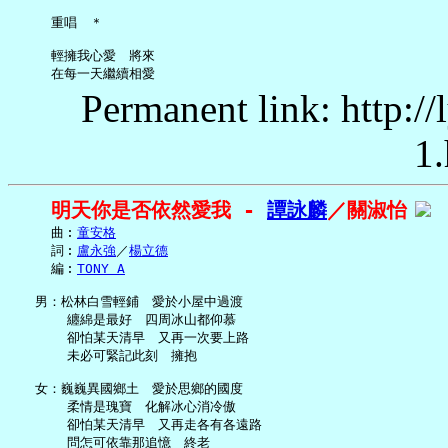
     重唱　＊

     輕擁我心愛　將來

Permanent link: http:/
1.
明天你是否依然愛我 - 
譚詠麟
／關淑怡
     曲︰
童安格
     詞︰
盧永強
／
楊立德
     編︰
TONY A
   男：松林白雪輕鋪　愛於小屋中過渡

       纏綿是最好　四周冰山都仰慕

       卻怕某天清早　又再一次要上路

       未必可緊記此刻　擁抱

   女：巍巍異國鄉土　愛於思鄉的國度

       柔情是瑰寶　化解冰心消冷傲

       卻怕某天清早　又再走各有各遠路

       問怎可依靠那追憶　終老
