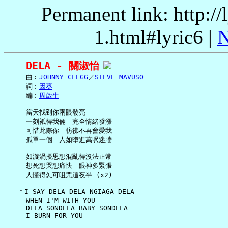
Permanent link: http:/
1.html#lyric6 |
N
DELA - 關淑怡
     曲︰
JOHNNY CLEGG
／
STEVE MAVUSO
     詞︰
因葵
     編︰
周啟生
     當天找到你兩眼發亮

     一刻衹得我倆　完全情緒發漲

     可惜此際你　彷彿不再會愛我

     孤單一個　人如墮進萬呎迷牆

     如漩渦擾思想混亂得沒法正常

     想死想哭想痛快　眼神多緊張

     人懂得怎可咀咒這夜半 (x2)

   ＊I SAY DELA DELA NGIAGA DELA

     WHEN I'M WITH YOU

     DELA SONDELA BABY SONDELA

     I BURN FOR YOU
