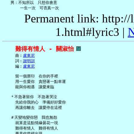
   男：不知所以　只想你會意

Permanent link: http:/
1.html#lyric3 |
N
難得有情人 - 關淑怡
     曲︰
盧東尼
     詞︰
謝明訓
     編︰
盧東尼
     留一個唇印　在你的手裡

     用一生愛你　貪戀著一點幸運

     能與你相遇　讓愛來臨

   ＊不急著留你　不急著哭泣

     先給你我的心　準備好好愛你

     再讓你離去　讓愛停在這裡

   ＃天變地變你戀　我也無怨

     就算是這點情緣曇花一現

     難得有情人　難得有情人

     畢竟你曾經出現
