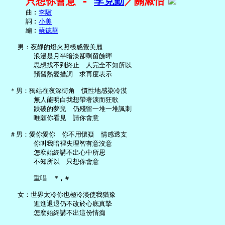
只想你會意 - 
李克勤
／關淑怡
     曲︰
李驥
     詞︰
小美
     編︰
蘇德華
   男：夜靜的燈火照樣感覺美麗

       浪漫是月半暗淡卻剩留餘暉

       思想找不到終止　人完全不知所以

       預習熱愛措詞　求再度表示

 ＊男：獨站在夜深街角　慣性地感染冷漠

       無人能明白我想帶著淚而狂歌

       跌破的夢兒　仍殘留一堆一堆諷刺

       唯願你看見　請你會意

 ＃男：愛你愛你　你不用懷疑　情感透支

       你叫我暗裡失理智有意沒意

       怎麼始終講不出心中所思

       不知所以　只想你會意

       重唱　＊,＃

   女：世界太冷你也極冷淡使我猶豫

       進進退退仍不改於心底真摯

       怎麼始終講不出這份情痴
