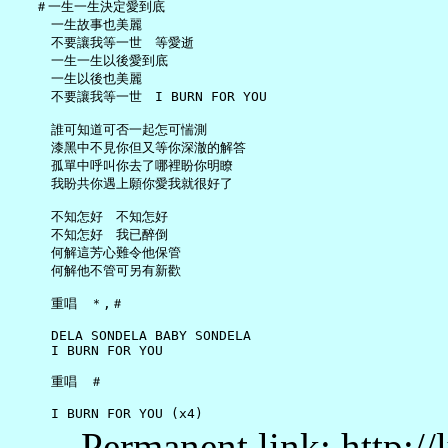
   ＃一生一生決定愛到底

     一生故事也美麗

     不要讓我等一世　等愛逝

     一生一生以後愛到底

     一生以後也美麗

     不要讓我等一世　I BURN FOR YOU

     誰可知道可否一起怎可惴測

     漆黑中不見你但又等你深澈的解答

     孤單中呼叫你去了哪裡盼你明瞭

     我盼共你遇上願你愛我就很好了

     不知怎好　不知怎好

     不知怎好　我已醉倒

     何解這芳心難令他保管

     何解他不管可另有新歡

     重唱　＊,＃

     DELA SONDELA BABY SONDELA

     I BURN FOR YOU

     重唱　＃

Permanent link: http:/