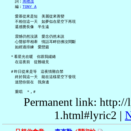
     詞︰
周禮茂
     編︰
TONY A
     愛慕從來是短　美麗從來善變

     不相信這一天　如夢似在星空下再現

     還感覺長像　半生遠

     震憾仍然沒講　愛念仍然未說

     心聲卻早相牽　情話耳畔彷彿沒間斷

     如經過排練　愛戀篇

   ＊看星光在暖　你跟我繾綣

     在這夜前　從難碰見

   ＃昨日從來是等　這夜情難自禁

     終於我這一天　能在這樣星空下發現

     迷戀你留在　我身邊

Permanent link: http:/
1.html#lyric2 |
N