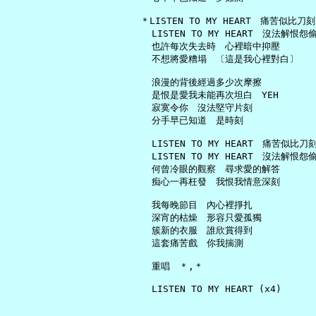
   ＊LISTEN TO MY HEART　痛苦似比刀刻

     LISTEN TO MY HEART　沒法解恨怨偷
     也許每次失去時　心裡暗中抑壓

     不想將愛糟塌　〔這是我心裡對白〕

     浪漫的背後經過多少次摩擦

     是恨是愛我未能再次坦白　YEH

     寂寞令你　沒法堅守片刻

     分手早已知道　是時刻

     LISTEN TO MY HEART　痛苦似比刀刻
     LISTEN TO MY HEART　沒法解恨怨偷
     何曾冷眼的觀察　尋求愛的解答

     痴心一再枉發　我恨我情意深刻

     我每晚節目　內心裡掙扎

     深宵的枯燥　形容只愛孤獨

     簇新的衣服　誰欣賞得到

     這套痛苦戲　你我揣測

     重唱　＊,＊
