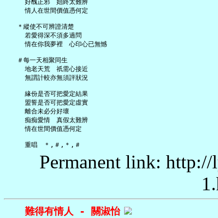
     好醜正邪　始終太難辨

     情人在世間價值憑何定

   ＊縱使不可辨證清楚

     若愛得深不須多過問

     情在你我夢裡　心印心已無憾

   ＃每一天相聚同生

     地老天荒　祇需心接近

     無謂計較亦無須評狀況

     緣份是否可把愛定結果

     盟誓是否可把愛定虛實

     離合未必分好壞

     痴痴愛情　真假太難辨

     情在世間價值憑何定

Permanent link: http:/
1.
難得有情人 - 關淑怡