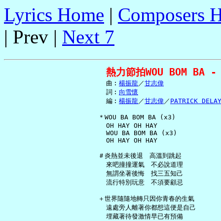
Lyrics Home
|
Composers 
| Prev |
Next 7
熱力節拍WOU BOM BA -
     曲︰
楊振龍
／
甘志偉
     詞︰
向雪懷
     編︰
楊振龍
／
甘志偉
／
PATRICK DELA
   ＊WOU BA BOM BA (x3)

     OH HAY OH HAY

     WOU BA BOM BA (x3)

     OH HAY OH HAY

   ＃炎熱並未後退　高溫到跳起

     來吧撞撞運氣　不必說道理

     無謂坐著後悔　找三五知己

     流行特別玩意　不須要顧忌

   ＋世界隨隨地轉只因你青春的生氣

     遠處旁人離著你都想這便是自己

     埋藏著待發激情早已有預備
