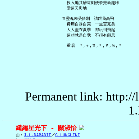
     投入地共醉這刻便發覺新趣味

     愛這天與地

   ％靈魂未受限制　請跟我高飛

     毋用自暴自棄　一生更完美

     人人盡在夏季　都玩到飛起

     這些就是自我　不須有顧忌

Permanent link: http:/
1.
繾綣星光下 - 關淑怡
     曲︰
J.L.DABADIE
／
G.LUNGHINI