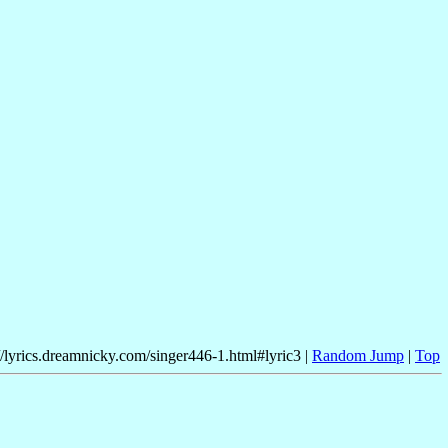
//lyrics.dreamnicky.com/singer446-1.html#lyric3 |
Random Jump
|
Top