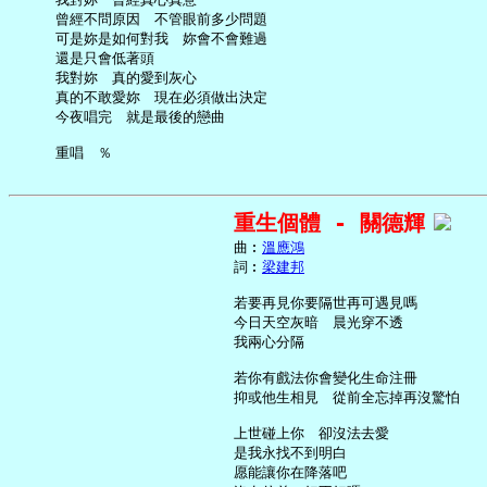
     曾經不問原因　不管眼前多少問題

     可是妳是如何對我　妳會不會難過

     還是只會低著頭

     我對妳　真的愛到灰心

     真的不敢愛妳　現在必須做出決定

     今夜唱完　就是最後的戀曲

重生個體 - 關德輝
     曲︰
溫應鴻
     詞︰
梁建邦
     若要再見你要隔世再可遇見嗎

     今日天空灰暗　晨光穿不透

     我兩心分隔

     若你有戲法你會變化生命注冊

     抑或他生相見　從前全忘掉再沒驚怕

     上世碰上你　卻沒法去愛

     是我永找不到明白

     愿能讓你在降落吧
