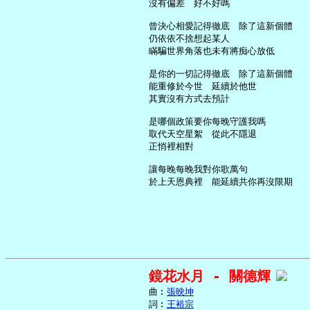
     沒有偏差　好不好嗎

     曾決心相愛記得徹底　除了這新個體

     仍依依不捨想起某人

     瞞騙世界角落也未有將痴心放低

     是你的一切記得徹底　除了這新個體

     能重修於今世　延續於他世

     其實沒有方式去預計

     是哪個政策要你每晚守護我嗎

     取代天空星絮　從此不隱退

     正悄裡相對

     讓每晚每晚我對你歌萬句

鏡花水月 - 關德輝
     曲︰
張映坤
     詞︰
王裕宗