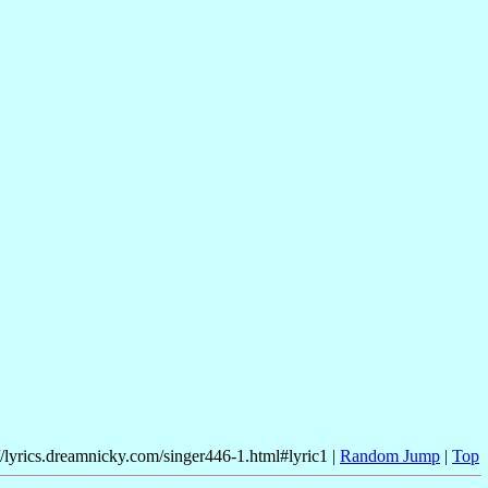
//lyrics.dreamnicky.com/singer446-1.html#lyric1 |
Random Jump
|
Top