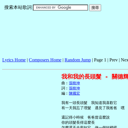
搜索本站歌詞
Lyrics Home
|
Composers Home
|
Random Jump
| Page 1 | Prev | Nex
我和我的長頭髮 - 關德
     曲︰
張映坤
     詞︰
張映坤
     編︰
陳國宏
     我有一頭長頭髮　我知道我喜歡它

     有一天我忘了理髮　遇見了我爸爸　嘿

     還記得小時候　爸爸曾這麼說

     你的頭髮長得這麼長

     怎麼還不去剪短它　做一個好榜樣
