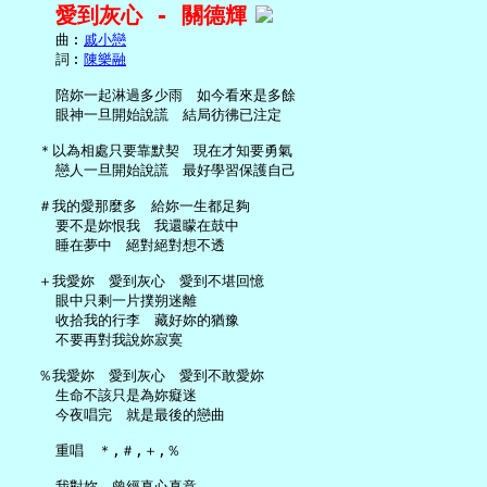
愛到灰心 - 關德輝
     曲︰
戚小戀
     詞︰
陳樂融
     陪妳一起淋過多少雨　如今看來是多餘

     眼神一旦開始說謊　結局彷彿已注定

   ＊以為相處只要靠默契　現在才知要勇氣

     戀人一旦開始說謊　最好學習保護自己

   ＃我的愛那麼多　給妳一生都足夠

     要不是妳恨我　我還矇在鼓中

     睡在夢中　絕對絕對想不透

   ＋我愛妳　愛到灰心　愛到不堪回憶

     眼中只剩一片撲朔迷離

     收拾我的行李　藏好妳的猶豫

     不要再對我說妳寂寞

   ％我愛妳　愛到灰心　愛到不敢愛妳

     生命不該只是為妳癡迷

     今夜唱完　就是最後的戀曲

     重唱　＊,＃,＋,％

     我對妳　曾經真心真意
