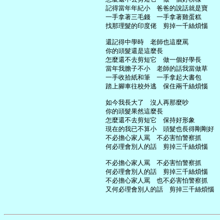
     記得當年年紀小　爸爸的說話就是寶

     一手拿著三毛錢　一手拿著雞蛋糕

     找那理髮的印度佬　剪掉一千絲煩惱

     還記得中學時　老師也這麼罵

     你的頭髮還是這麼長

     怎麼還不去剪短它　做一個好學長

     當年我膽子不小　老師的話我當做草

     一手收拾紙和筆　一手拿起大書包

     踏上腳車往校外逃　保住兩千絲煩惱

     如今我長大了　沒人再那麼吵

     你的頭髮果然這麼長

     怎麼還不去剪短它　保持好形象

     現在的我已不算小　頭髮也長得剛剛好

     不必擔心家人罵　不必害怕警察抓

     何必理會別人的話　剪掉三千絲煩惱

     不必擔心家人罵　不必害怕警察抓

     何必理會別人的話　剪掉三千絲煩惱

     不必擔心家人罵　也不必害怕警察抓
