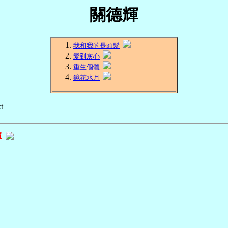
關德輝
我和我的長頭髮
愛到灰心
重生個體
鏡花水月
t
輝