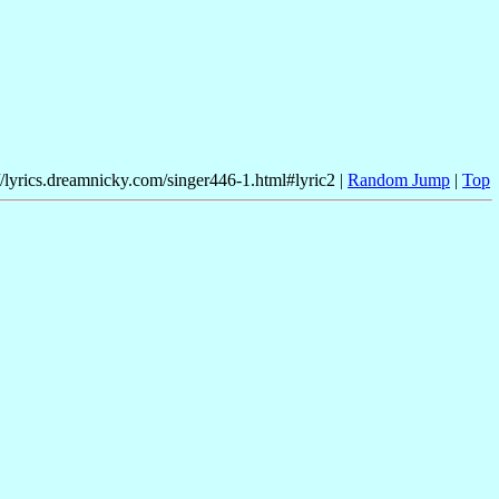
//lyrics.dreamnicky.com/singer446-1.html#lyric2 |
Random Jump
|
Top