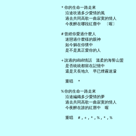
   ＊你的生命一路走來

     沿途吹過多少愛情的風

     過去共同高歌一曲寂寞的情人

     今夜醉在哪段紅塵中　〔喔〕

   ＃曾經你愛過什麼人

     迷戀過什麼樣的眼神

     如今躺在你懷中

     是不是真正愛你的人

   ＋說過的綿綿情話　溫柔的海誓山盟

     是否統統都留在記憶中

     還是天長地久　早已煙霧迷濛

     重唱　＊

   ％你的生命一路走來

     沿途編織多少愛情的夢

     過去共同高歌一曲寂寞的情人

     今夜醉在誰的紅唇中　喔
