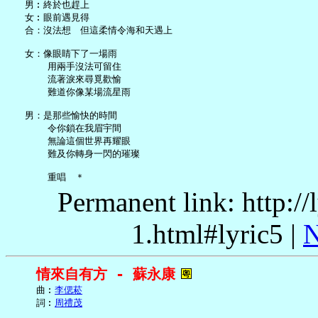
   男︰終於也趕上

   女︰眼前遇見得

   合：沒法想　但這柔情令海和天遇上

   女：像眼睛下了一場雨

       用兩手沒法可留住

       流著淚來尋覓歡愉

       難道你像某場流星雨

   男：是那些愉快的時間

       令你鎖在我眉宇間

       無論這個世界再耀眼

       難及你轉身一閃的璀璨

Permanent link: http:/
1.html#lyric5 |
N
情來自有方 - 蘇永康
     曲︰
李偲菘
     詞︰
周禮茂