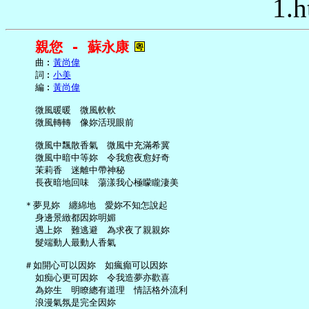
1.h
親您 - 蘇永康
     曲︰
黃尚偉
     詞︰
小美
     編︰
黃尚偉
     微風暖暖　微風軟軟

     微風轉轉　像妳活現眼前

     微風中飄散香氣　微風中充滿希冀

     微風中暗中等妳　令我愈夜愈好奇

     茉莉香　迷離中帶神秘

     長夜暗地回味　蕩漾我心極矇矓淒美

   ＊夢見妳　纏綿地　愛妳不知怎說起

     身邊景緻都因妳明媚

     遇上妳　難逃避　為求夜了親親妳

     髮端動人最動人香氣

   ＃如開心可以因妳　如瘋癲可以因妳

     如痴心更可因妳　令我造夢亦歡喜

     為妳生　明瞭總有道理　情話格外流利

     浪漫氣氛是完全因妳
