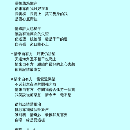
     長帆悠悠靠岸

     仍未靠向我只好在看

     長帆榜　長堤上　笑問隻身的我

     是否心底嚮往

     情緣誰人也稀罕

     無論有過萬次的失望

     仍遙望　帆搖盪　縱是千千的過

     自有張　來日靠心上

   ＊情來自有方　只要仍祈望

     天邊海角互不相干也戀上

     情來自有方　繼續向最好的衷心去想

     卻冥記情最虛妄

   ＃情來自有方　當愛還渴望

     不必刻意夜深的闖強奔放

     情來自有方　你問我會否孤芳一個賞

     我笑說從前樂意　惜今天　毫不想

     從前談情愛風浪

     帆欲靠我被我拒於岸

     誰能料　情奇妙　最後我竟需要

     自嘲　緣是要這樣
