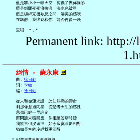
     藍是將小小一幅天空　剪低了做你恤衫

     藍是鋪開夜夜浪接浪　海水色被單

     藍是纏綿完後歇息之間　淒美的感嘆

     在飄散　我懷疑和你　能否再多一晚

Permanent link: http:/
1.h
絕情 - 蘇永康
     曲︰
徐日勤
     詞︰
李敏
     編︰
徐日勤
     從未和命運求證　怎知熱戀的壽命

     剎那像擦過閃星　從戀者天生的感性

     悲傷已經一早註定

     而問題未獲回應　你拒絕答辯聆聽

     我欲言但沒途徑　如今寂寞跟影相對

     猶如長空的冷靜我更清醒

   ＊又繼續繼續再測測算算
