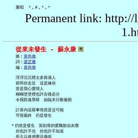
Permanent link: http:/
1.h
從來未發生 - 蘇永康
     曲︰
黃尚偉
     詞︰
梁芷珊
     編︰
黃尚偉
     浮浮沉沉裡太多路過人

     卻與你走近　這是緣份

     曾是我心愛情人

     糊糊塗塗裡也許合後必分

     令我跌進黑暗　如臨末日般被困

     計算內這樣事情原是沒可能

     可惜最終　仍是發生

   ＊仍然是發生　當刻骨的愛飄散似灰塵

     你也許不信　你也許不知道

     長久以後感覺這傷痕
