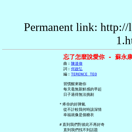
Permanent link: http:/
1.h
忘了怎麼說愛你 - 蘇永
     曲︰
陳達偉
     詞︰
何啟弘
     編︰
TERENCE TEO
     習慣醒來吻你

     每天毫無新鮮感的早起

     日子過得無法挑剔

   ＊疼你的好脾氣

     從不計較我何時該深情

     幸福就像是個糖衣

   ＃直到我們對彼此不再好奇

     直到我們找不到話題
