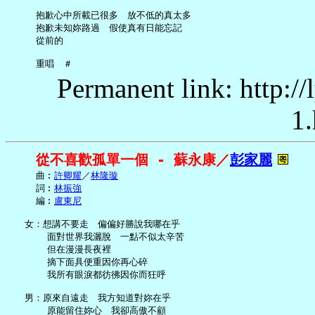
     抱歉心中所載已很多　放不低的真太多

     抱歉未知妳路過　假使真有日能忘記

     從前的

Permanent link: http:/
1.
從不喜歡孤單一個 - 蘇永康／
彭家麗
     曲︰
許卿耀
／
林隆璇
     詞︰
林振強
     編︰
盧東尼
   女：想講不要走　偏偏好勝說我哪在乎

       面對世界我灑脫　一點不似太辛苦

       但在漫漫長夜裡

       摘下面具便重因你再心碎

       我所有眼淚都彷彿因你而狂呼

   男：原來自遠走　我方知道對妳在乎

       原能留住妳心　我卻高傲不顧
