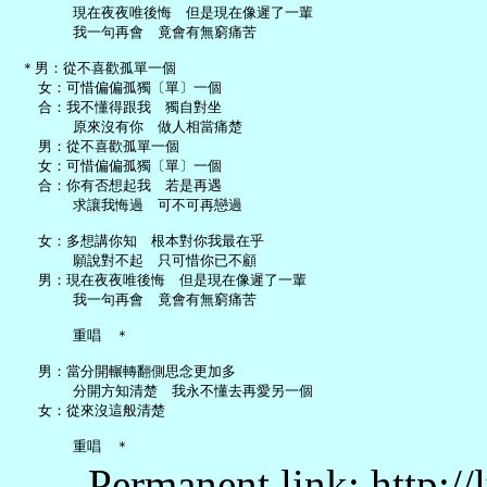
       現在夜夜唯後悔　但是現在像遲了一輩

       我一句再會　竟會有無窮痛苦

 ＊男：從不喜歡孤單一個

   女：可惜偏偏孤獨〔單〕一個

   合：我不懂得跟我　獨自對坐

       原來沒有你　做人相當痛楚

   男：從不喜歡孤單一個

   女：可惜偏偏孤獨〔單〕一個

   合：你有否想起我　若是再遇

       求讓我悔過　可不可再戀過

   女：多想講你知　根本對你我最在乎

       願說對不起　只可惜你已不顧

   男：現在夜夜唯後悔　但是現在像遲了一輩

       我一句再會　竟會有無窮痛苦

       重唱　＊

   男：當分開輾轉翻側思念更加多

       分開方知清楚　我永不懂去再愛另一個

   女：從來沒這般清楚

Permanent link: http:/