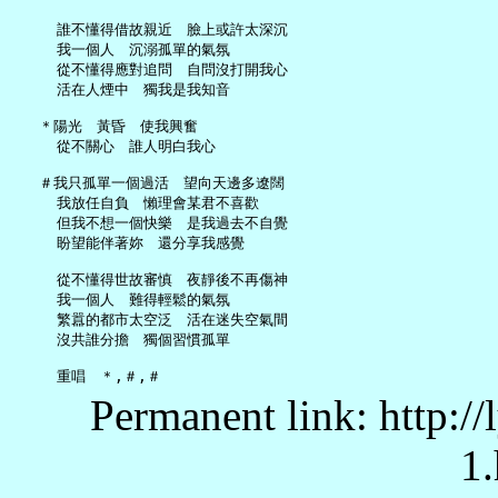
     誰不懂得借故親近　臉上或許太深沉

     我一個人　沉溺孤單的氣氛

     從不懂得應對追問　自問沒打開我心

     活在人煙中　獨我是我知音

   ＊陽光　黃昏　使我興奮

     從不關心　誰人明白我心

   ＃我只孤單一個過活　望向天邊多遼闊

     我放任自負　懶理會某君不喜歡

     但我不想一個快樂　是我過去不自覺

     盼望能伴著妳　還分享我感覺

     從不懂得世故審慎　夜靜後不再傷神

     我一個人　難得輕鬆的氣氛

     繁囂的都市太空泛　活在迷失空氣間

     沒共誰分擔　獨個習慣孤單

Permanent link: http:/
1.