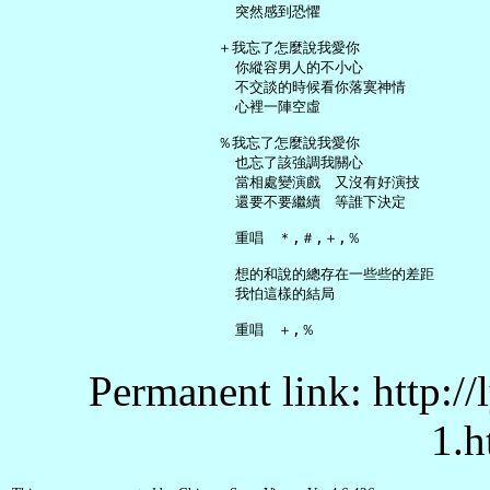
     突然感到恐懼

   ＋我忘了怎麼說我愛你

     你縱容男人的不小心

     不交談的時候看你落寞神情

     心裡一陣空虛

   ％我忘了怎麼說我愛你

     也忘了該強調我關心

     當相處變演戲　又沒有好演技

     還要不要繼續　等誰下決定

     重唱　＊,＃,＋,％

     想的和說的總存在一些些的差距

     我怕這樣的結局

Permanent link: http:/
1.h