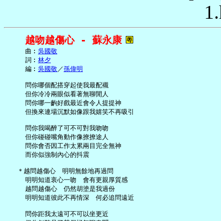
1.
越吻越傷心 - 蘇永康
     曲︰
吳國敬
     詞︰
林夕
     編︰
吳國敬
／
孫偉明
     問你哪個配搭穿起使我最配襯

     但你冷冷兩眼似看著無聊閒人

     問你哪一齣好戲最近會令人提提神

     但換來連場沉默如像跟我嬉笑不再吸引

     問你我喝醉了可不可對我吻吻

     但你碰碰嘴角動作像撩撩途人

     問你會否因工作太累兩目完全無神

     而你似強制內心的抖震

   ＊越問越傷心　明明無餘地再過問

     明明知道衷心一吻　會有更親厚質感

     越問越傷心　仍然胡塗是我過份

     明明知道彼此不再情深　何必追問遠近

     問你距我太遠可不可以坐更近
