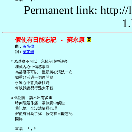
Permanent link: http:/
1.
假使有日能忘記 - 蘇永康
     曲︰
黃尚偉
     詞︰
梁芷珊
   ＊為甚麼不可以　忘掉記憶中許多

     埋藏內心中傷感事宜

     為甚麼不可以　重新將心清洗一次

     如重頭活過一切再開始

     永遠心中背負著往時

     何以我說易行難太不智

   ＃舊記憶　講不出有多重

     時刻隱隱作痛　常無意中觸碰

     舊記憶　全沒法解釋心理

     假使有日為了妳　假使有日能忘記

     因妳

     重唱　＊,＃
