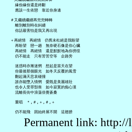
     緣份緣份還是終斷

     應該一生依戀　靠近你身邊

   ＃又繼續繼續再兜兜轉轉

     離別離別時在糾纏

     你話最害怕是我又再出現

   ＋再絕情　再絕情　仍舊未杜絕是我盼望

     再盼望　戀一趟　無奈硬石像是你心臟

     再絕情　再絕情　還是默默地為你徬徨

     仍不能走　只有苦苦空等　企路旁

     迷惑時亦漸迷惘　想起是當天在望

     你最後那個眼光　如冬天反覆的風雪

     翻起滿天悲哀碰撞

     誰亦能墮入情惘　愛既是美麗雄壯

     也令人受罪頹喪　如今寂寞的痴心漢

     流離長街中浪蕩倍覺蒼桑

     重唱　＊,＃,＋,＃,＋

Permanent link: http:/