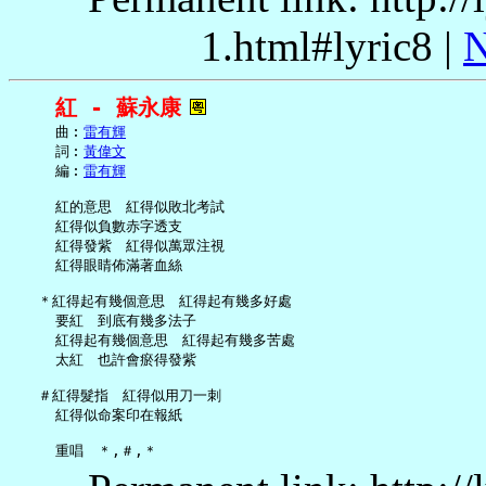
1.html#lyric8 |
N
紅 - 蘇永康
     曲︰
雷有輝
     詞︰
黃偉文
     編︰
雷有輝
     紅的意思　紅得似敗北考試

     紅得似負數赤字透支

     紅得發紫　紅得似萬眾注視

     紅得眼睛佈滿著血絲

   ＊紅得起有幾個意思　紅得起有幾多好處

     要紅　到底有幾多法子

     紅得起有幾個意思　紅得起有幾多苦處

     太紅　也許會瘀得發紫

   ＃紅得髮指　紅得似用刀一刺

     紅得似命案印在報紙
