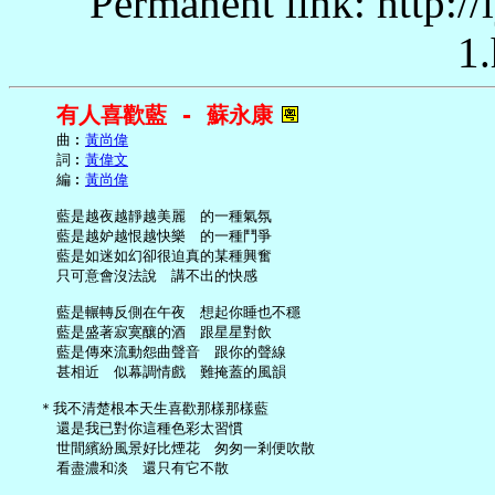
Permanent link: http:/
1.
有人喜歡藍 - 蘇永康
     曲︰
黃尚偉
     詞︰
黃偉文
     編︰
黃尚偉
     藍是越夜越靜越美麗　的一種氣氛

     藍是越妒越恨越快樂　的一種鬥爭

     藍是如迷如幻卻很迫真的某種興奮

     只可意會沒法說　講不出的快感

     藍是輾轉反側在午夜　想起你睡也不穩

     藍是盛著寂寞釀的酒　跟星星對飲

     藍是傳來流動怨曲聲音　跟你的聲線

     甚相近　似幕調情戲　難掩蓋的風韻

   ＊我不清楚根本天生喜歡那樣那樣藍

     還是我已對你這種色彩太習慣

     世間繽紛風景好比煙花　匆匆一剎便吹散

     看盡濃和淡　還只有它不散
