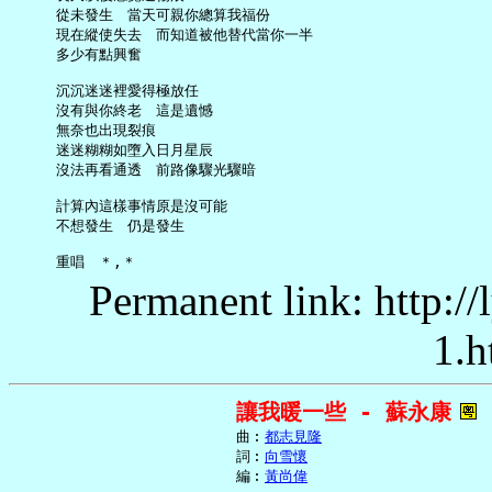
     從未發生　當天可親你總算我福份

     現在縱使失去　而知道被他替代當你一半

     多少有點興奮

     沉沉迷迷裡愛得極放任

     沒有與你終老　這是遺憾

     無奈也出現裂痕

     迷迷糊糊如墮入日月星辰

     沒法再看通透　前路像驟光驟暗

     計算內這樣事情原是沒可能

     不想發生　仍是發生

Permanent link: http:/
1.h
讓我暖一些 - 蘇永康
     曲︰
都志見隆
     詞︰
向雪懷
     編︰
黃尚偉