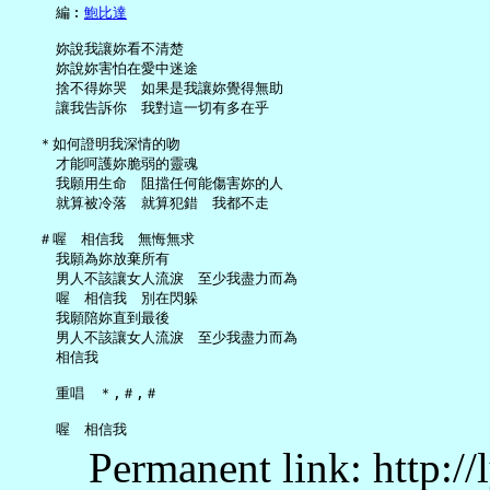
     編︰
鮑比達
     妳說我讓妳看不清楚

     妳說妳害怕在愛中迷途

     捨不得妳哭　如果是我讓妳覺得無助

     讓我告訴你　我對這一切有多在乎

   ＊如何證明我深情的吻

     才能呵護妳脆弱的靈魂

     我願用生命　阻擋任何能傷害妳的人

     就算被冷落　就算犯錯　我都不走

   ＃喔　相信我　無悔無求

     我願為妳放棄所有

     男人不該讓女人流淚　至少我盡力而為

     喔　相信我　別在閃躲

     我願陪妳直到最後

     男人不該讓女人流淚　至少我盡力而為

     相信我

     重唱　＊,＃,＃

Permanent link: http:/