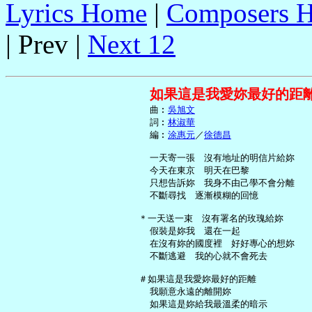
Lyrics Home
|
Composers 
| Prev |
Next 12
如果這是我愛妳最好的距離
     曲︰
吳旭文
     詞︰
林淑華
     編︰
涂惠元
／
徐德昌
     一天寄一張　沒有地址的明信片給妳

     今天在東京　明天在巴黎

     只想告訴妳　我身不由己學不會分離

     不斷尋找　逐漸模糊的回憶

   ＊一天送一束　沒有署名的玫瑰給妳

     假裝是妳我　還在一起

     在沒有妳的國度裡　好好專心的想妳

     不斷逃避　我的心就不會死去

   ＃如果這是我愛妳最好的距離

     我願意永遠的離開妳

     如果這是妳給我最溫柔的暗示
