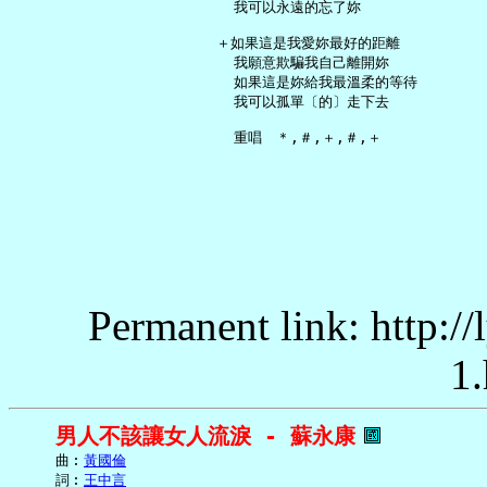
     我可以永遠的忘了妳

   ＋如果這是我愛妳最好的距離

     我願意欺騙我自己離開妳

     如果這是妳給我最溫柔的等待

     我可以孤單〔的〕走下去

Permanent link: http:/
1.
男人不該讓女人流淚 - 蘇永康
     曲︰
黃國倫
     詞︰
王中言