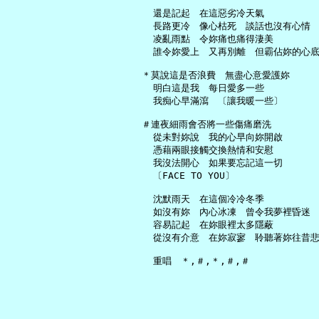
     還是記起　在這惡劣冷天氣

     長路更冷　像心枯死　談話也沒有心情

     凌亂雨點　令妳痛也痛得淒美

     誰令妳愛上　又再別離　但霸佔妳的心底
   ＊莫說這是否浪費　無盡心意愛護妳

     明白這是我　每日愛多一些

     我痴心早滿瀉　〔讓我暖一些〕

   ＃連夜細雨會否將一些傷痛磨洗

     從未對妳說　我的心早向妳開啟

     憑藉兩眼接觸交換熱情和安慰

     我沒法開心　如果要忘記這一切

     〔FACE TO YOU〕

     沈默雨天　在這個冷冷冬季

     如沒有妳　內心冰凍　曾令我夢裡昏迷

     容易記起　在妳眼裡太多隱蔽

     從沒有介意　在妳寂寥　聆聽著妳往昔悲