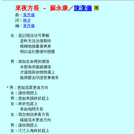
來夜方長 - 蘇永康／
陳潔儀
     曲︰
黃丹儀
     詞︰
林夕
     編︰
黃丹儀
   女：是記憶沒法可乘載

       是昨天沒法僅期待

       模糊地描畫著將來

       明白這幻覺便叫戀愛

   男：就似生命裡的潮漲

       令那海岸緩緩擴張

       才讓我與你悄悄遇上

       能用愛去印證世事無常

 ＊男：悠如流星更改方向

   女︰讓你我戀上

   男︰悠如奇蹟終於趕上

   女︰終於也趕上

       有如地闊天長

   女：我怎相信來夜方長

       緩緩流水更改方向

   男︰讓你我戀上

   女︰汒汒人海終於趕上
