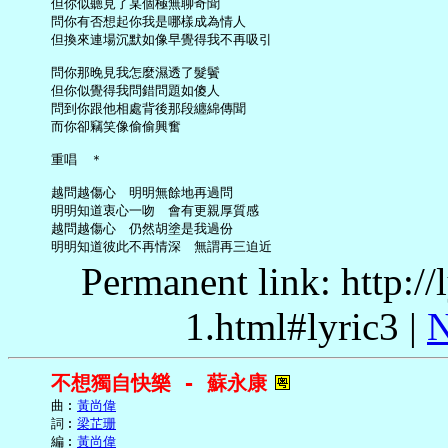
     但你似聽見了某個極無聊奇聞

     問你有否想起你我是哪樣成為情人

     但換來連場沉默如像早覺得我不再吸引

     問你那晚見我怎麼濕透了髮鬢

     但你似覺得我問錯問題如傻人

     問到你跟他相處背後那段纏綿傳聞

     而你卻竊笑像偷偷興奮

     重唱　＊

     越問越傷心　明明無餘地再過問

     明明知道衷心一吻　會有更親厚質感

     越問越傷心　仍然胡塗是我過份

Permanent link: http:/
1.html#lyric3 |
N
不想獨自快樂 - 蘇永康
     曲︰
黃尚偉
     詞︰
梁芷珊
     編︰
黃尚偉