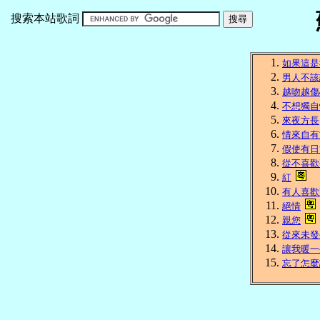
搜索本站歌詞
如果這是
男人不該
越吻越傷
不想獨自
來夜方長
情來自有
假使有日
從不喜歡
紅
有人喜歡
絕情
親您
從來未發
讓我暖一
忘了怎麼