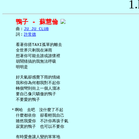
1.
鴨子 - 蘇慧倫
     曲︰
JU JU CLUB
     詞︰
許常德
     看著你搭TAXI孤單的離去

     全世界只剩我在淋雨

     想著你可能去誰或誰懷裡

     胡鬧猜搞的我無法呼吸

     明明是

     好天氣卻感覺下雨的情緒

     我和你為何都我對不起你

     轉個彎到街上一個人溜冰

     要自己像只驕傲的鴨子

     不要愛的鴨子

   ＊啊哈　去吧　沒什麼了不起

     什麼都依你　卻看輕我自己

     雖然我愛你　不許你再孩子氣

     寂寞的鴨子　也可以不要你

     有時愛會讓人變的笨笨地
