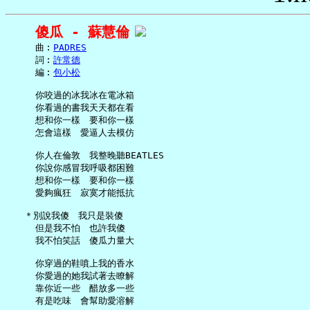
傻瓜 - 蘇慧倫
     曲︰
PADRES
     詞︰
許常德
     編︰
包小松
     你咬過的冰我冰在電冰箱

     你看過的書我天天都在看

     想和你一樣　要和你一樣

     怎會這樣　愛逼人去模仿

     你人在倫敦　我整晚聽BEATLES

     你說你感冒我呼吸都困難

     想和你一樣　要和你一樣

     愛夠瘋狂　寂寞才能抵抗

   ＊別說我傻　我只是裝傻

     但是我不怕　也許我傻

     我不怕笑話　傻瓜力量大

     你穿過的鞋噴上我的香水

     你愛過的她我試著去瞭解

     靠你近一些　醋放多一些

     有是吃味　會幫助愛溶解
