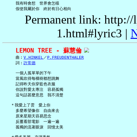
     我有時會想　世界會怎樣

Permanent link: http:/
1.html#lyric3 |
N
LEMON TREE - 蘇慧倫
     曲︰
V.HINKEL
／
P.FREUDENTHALER
     詞︰
許常德
     一個人孤單單的下午

     當風吹得每棵樹都想跳舞

     記得昨天你穿藍色衣服

     你說對愛太專注　容易孤獨

     這句話甚麼意思　我不清楚

   ＊我愛上了雲　愛上你

     多麼希望像你　自由來去

     原來星期天容易思念

     反覆看部電影　一遍一遍

     孤獨的流著眼淚　回憶太美
