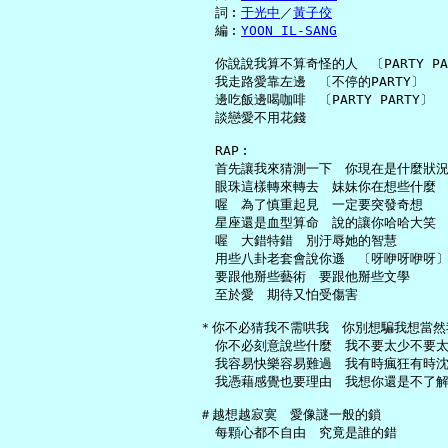
     詞︰
于光中
／
黃子佼
     編︰
YOON IL-SANG
     你說說我算不算奇怪的人　〔PARTY PAR
     我走路愛靠左邊　〔不停的PARTY〕

     邊吃飯邊喝咖啡　〔PARTY PARTY〕

     談戀愛不用花錢

     RAP︰

     首先讓我來猜測一下　你現在是什麼狀況
     眼珠這樣轉來轉去　妹妹你在想些什麼

     喔　為了慎重起見　一定要突發奇想

     星座還是血型算命　說的讓你哈哈大笑

     喔　大錯特錯　別汙辱她的智慧

     用些八卦老套會說你遜　〔呀咿呀咿呀〕
     要跟他掰些藝術　要跟他掰些文學

     至於愛　期待又怕受傷害

   ＊你不必猜我不需哄我　你別想騙我想當然我
     你不必刻意說些什麼　我不要太少不要太
     我容易快樂容易難過　我有時瘋狂有時沈
     我憑藉感覺也要理由　我想你還是不了解
   ＃越想越寂寞　愛像謎一般的鎖

     每顆心都不自由　究竟是誰的錯
