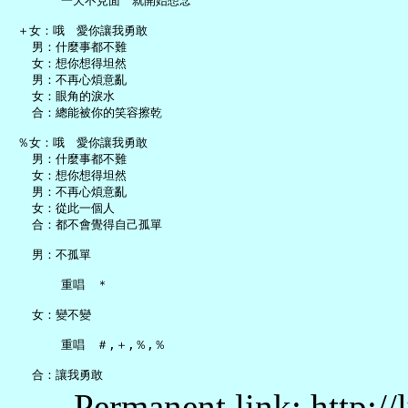
       一天不見面　就開始想念

 ＋女：哦　愛你讓我勇敢

   男：什麼事都不難

   女：想你想得坦然

   男：不再心煩意亂

   女：眼角的淚水

   合：總能被你的笑容擦乾

 ％女：哦　愛你讓我勇敢

   男：什麼事都不難

   女：想你想得坦然

   男：不再心煩意亂

   女：從此一個人

   合：都不會覺得自己孤單

   男：不孤單

       重唱　＊

   女：變不變

       重唱　＃,＋,％,％

Permanent link: http:/