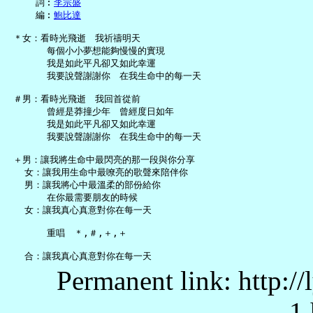
     詞︰
李宗盛
     編︰
鮑比達
 ＊女：看時光飛逝　我祈禱明天

       每個小小夢想能夠慢慢的實現

       我是如此平凡卻又如此幸運

       我要說聲謝謝你　在我生命中的每一天

 ＃男：看時光飛逝　我回首從前

       曾經是莽撞少年　曾經度日如年

       我是如此平凡卻又如此幸運

       我要說聲謝謝你　在我生命中的每一天

 ＋男：讓我將生命中最閃亮的那一段與你分享

   女：讓我用生命中最嘹亮的歌聲來陪伴你

   男：讓我將心中最溫柔的部份給你

       在你最需要朋友的時候

   女：讓我真心真意對你在每一天

       重唱　＊,＃,＋,＋

Permanent link: http:/
1.