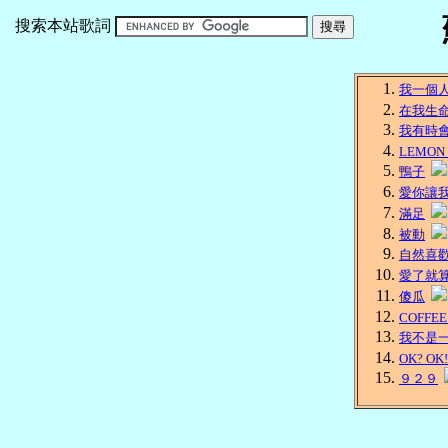
搜索本站歌詞
我一個
在我生
我有時
LEMON
鴨子
愛你讓
滿足
被動
自然喜
愛了就
傻瓜
COFFEE
我不是
OK? OK!
９２９