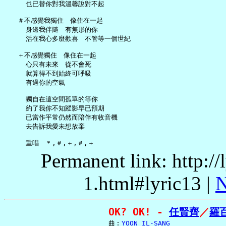
     也已替你對我溫馨說對不起

   ＃不感覺我獨住　像住在一起

     身邊我伴隨　有無形的你

     活在我心多麼歡喜　不管等一個世紀

   ＋不感覺獨住　像住在一起

     心只有未來　從不會死

     就算得不到始終可呼吸

     有過你的空氣

     獨自在這空間孤單的等你

     約了我你不知蹤影早已預期

     已當作平常仍然而陪伴有收音機

     去告訴我愛未想放棄

Permanent link: http:/
1.html#lyric13 |
N
OK? OK! - 
任賢齊
／
羅
     曲︰
YOON IL-SANG