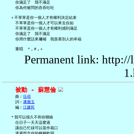
     你滿足了　我不滿足

     你為何被問的吞吞吐吐

   ＋不單單是你一個人才有權利決定結束

     不單單是你一個人才可以來去自如

     不單單是你一個人才有權利感到滿足

     你滿足了　我不滿足

     你用什麼話來禰補　我羨慕別人的幸福

Permanent link: http:/
1.
被動 - 蘇慧倫
     曲︰
伍佰
     詞︰
潘麗玉
     編︰
江建民
   ＊我可以很久不和你聯絡

     任日子一天天這麼過

     讓自己忙碌可以當作藉口

     逃避想念你的種種軟弱
