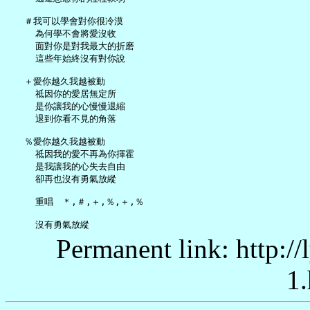
   ＃我可以學會對你很冷漠

     為何學不會將愛沒收

     面對你是對我最大的折磨

     這些年始終沒有對你說

   ＋愛你越久我越被動

     祗因你的愛居無定所

     是你讓我的心慢慢退縮

     退到你看不見的角落

   ％愛你越久我越被動

     祗因我的愛不再為你揮霍

     是我讓我的心失去自由

     卻再也沒有勇氣放縱

     重唱　＊,＃,＋,％,＋,％

Permanent link: http:/
1.