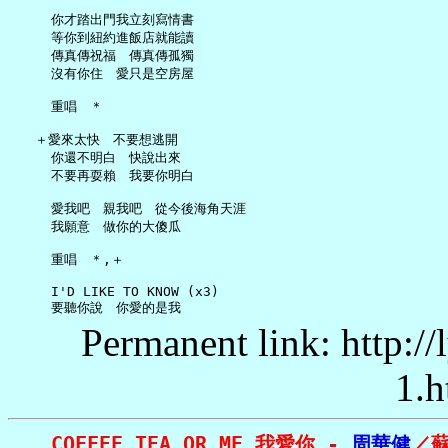
     你才踏出門我立刻寫情書

     等你到紐約進飯店就能讀

     傳真傳祝福　傳真傳孤獨

     沒有你住　愛只是空房屋

     重唱　＊

   ＋愛來太快　不要想逃開

     你還不明白　快說出來

     不要再耍賴　我要你明白

     愛我吧　親我吧　從今後海角天涯

     我願意　做你的大傻瓜

     重唱　＊,＋

     I'D LIKE TO KNOW (x3)

Permanent link: http:/
1.h
COFFEE TEA OR ME 我愛你 - 
周華健
／