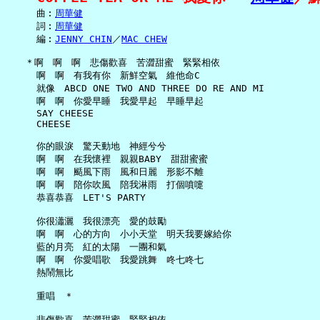
     曲︰
周華健
     詞︰
周華健
     編︰
JENNY CHIN
／
MAC CHEW
   ＊啊　啊　啊　悲傷歡喜　苦澀甜蜜　緊緊相依

     啊　啊　有我有你　新鮮空氣　維他命C

     就像　ABCD ONE TWO AND THREE DO RE AND MI

     啊　啊　你愛早睡　我愛早起　早睡早起

     SAY CHEESE

     CHEESE

     你的眼淚　驚天動地　神經兮兮

     啊　啊　在我懷裡　親親BABY　甜甜蜜蜜

     啊　啊　颳風下雨　風和日麗　形影不離

     啊　啊　陪你吹風　陪我淋雨　打個噴嚏

     恭喜恭喜　LET'S PARTY

     你很瀟灑　我很漂亮　愛的鼓勵

     啊　啊　心的方向　小小天堂　明天我要嫁給你

     藍的月亮　紅的太陽　一團和氣

     啊　啊　你愛唱歌　我愛跳舞　咚七咚七

     熱鬧無比

     重唱　＊

     悲傷歡喜　苦澀甜蜜　緊緊相依
