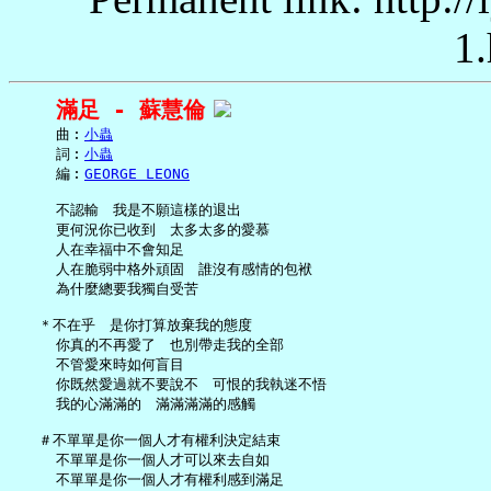
1.
滿足 - 蘇慧倫
     曲︰
小蟲
     詞︰
小蟲
     編︰
GEORGE LEONG
     不認輸　我是不願這樣的退出

     更何況你已收到　太多太多的愛慕

     人在幸福中不會知足

     人在脆弱中格外頑固　誰沒有感情的包袱

     為什麼總要我獨自受苦

   ＊不在乎　是你打算放棄我的態度

     你真的不再愛了　也別帶走我的全部

     不管愛來時如何盲目

     你既然愛過就不要說不　可恨的我執迷不悟

     我的心滿滿的　滿滿滿滿的感觸

   ＃不單單是你一個人才有權利決定結束

     不單單是你一個人才可以來去自如

     不單單是你一個人才有權利感到滿足
