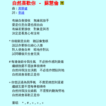
自然喜歡你 - 蘇慧倫
     曲︰
周華健
     詞︰
李雄
     有緣自會接收　無緣就放手

     愛是任意自選也很自由

     有緣若要接收　對象是與否

     決定是看真心有沒有

   ＊你能願意自欺　聽話像隻棋

     說話亦要扮出細心入微

     對人便會自卑　暗地作對比

     試問哪個天生會完美

   ＃每逢做錯令我生氣　不必扮作感到責備

     繼續熱愛不需故事很傳奇

     自然待我沒去演戲　不必造作體貼到地

     自然就會喜歡正是你

   ＋你曾話過為我爭氣　不應受挫想到退避

     繼續互愛不需每事都傳奇

     自然待我沒去嬉戲　不需誓約翻海劈地

     自然就會喜歡正是你

     重唱　＊,＃,＋,＋,＋
