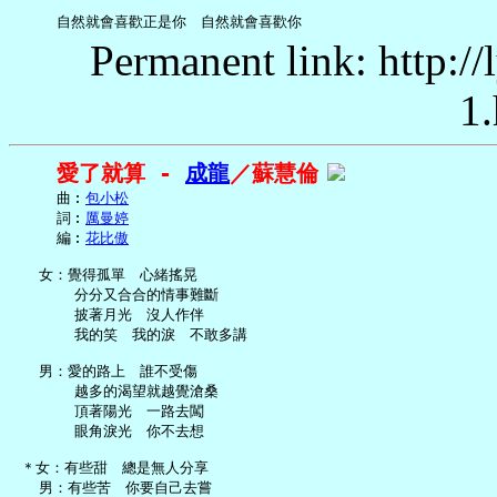
Permanent link: http:/
1.
愛了就算 - 
成龍
／蘇慧倫
     曲︰
包小松
     詞︰
厲曼婷
     編︰
花比傲
   女：覺得孤單　心緒搖晃

       分分又合合的情事難斷

       披著月光　沒人作伴

       我的笑　我的淚　不敢多講

   男：愛的路上　誰不受傷

       越多的渴望就越覺滄桑

       頂著陽光　一路去闖

       眼角淚光　你不去想

 ＊女：有些甜　總是無人分享

   男：有些苦　你要自己去嘗
