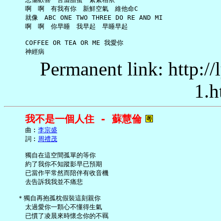
     啊　啊　有我有你　新鮮空氣　維他命C

     就像　ABC ONE TWO THREE DO RE AND MI

     啊　啊　你早睡　我早起　早睡早起

     COFFEE OR TEA OR ME 我愛你

Permanent link: http:/
1.h
我不是一個人住 - 蘇慧倫
     曲︰
李宗盛
     詞︰
周禮茂
     獨自在這空間孤單的等你

     約了我你不知蹤影早已預期

     已當作平常然而陪伴有收音機

     去告訴我我並不痛悲

   ＊獨自再抱孤枕假裝這刻親你

     太過愛你一顆心不懂得生氣

     已慣了凌晨來時懷念你的不羈
