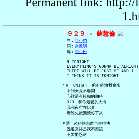
Permanent link: http:/
1.h
９２９ - 蘇慧倫
     曲︰
包小柏
     詞︰
余致明
     編︰
包小松
     9 TONIGHT

     EVERYTHING'S GONNA BE ALRIGHT

     THERE WILL BE JUST ME AND I

     I THINK IT IS TONIGHT

   ＊9 TONIGHT　約好的海我會來

     不到天亮不離開

     心裡還有模糊的期待

     929　和你最愛的大海

     我和夜空在比賽

     看誰先把回憶停下來

   ＃愛　來得快怎麼也去得快

     難道真得是我不應該

     不習慣忍耐
