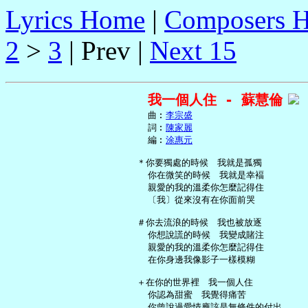
Lyrics Home
|
Composers 
2
>
3
| Prev |
Next 15
我一個人住 - 蘇慧倫
     曲︰
李宗盛
     詞︰
陳家麗
     編︰
涂惠元
   ＊你要獨處的時候　我就是孤獨

     你在微笑的時候　我就是幸褔

     親愛的我的溫柔你怎麼記得住

     〔我〕從來沒有在你面前哭

   ＃你去流浪的時候　我也被放逐

     你想說謊的時候　我變成賭注

     親愛的我的溫柔你怎麼記得住

     在你身邊我像影子一樣模糊

   ＋在你的世界裡　我一個人住

     你認為甜蜜　我覺得痛苦

     你曾說過愛情應該是無條件的付出
