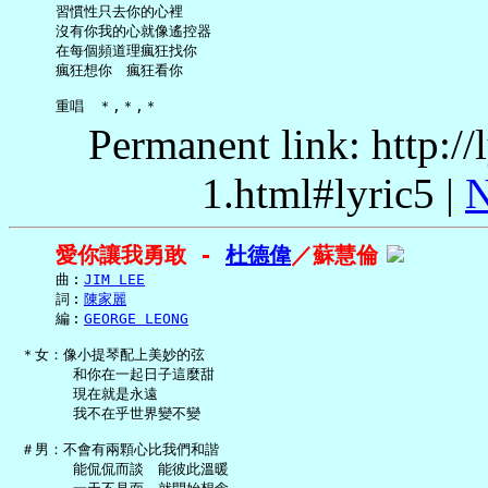
     習慣性只去你的心裡

     沒有你我的心就像遙控器

     在每個頻道理瘋狂找你

     瘋狂想你　瘋狂看你

Permanent link: http:/
1.html#lyric5 |
N
愛你讓我勇敢 - 
杜德偉
／蘇慧倫
     曲︰
JIM LEE
     詞︰
陳家麗
     編︰
GEORGE LEONG
 ＊女：像小提琴配上美妙的弦

       和你在一起日子這麼甜

       現在就是永遠

       我不在乎世界變不變

 ＃男：不會有兩顆心比我們和諧

       能侃侃而談　能彼此溫暖
