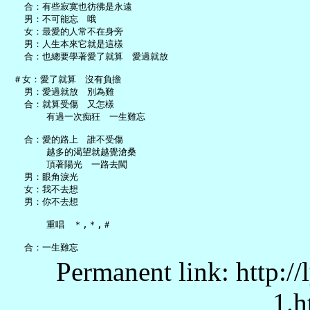
   合：有些寂寞也彷彿是永遠

   男：不可能忘　哦

   女：最愛的人常不在身旁

   男：人生本來它就是這樣

   合：也總要學著愛了就算　愛過就放

 ＃女：愛了就算　沒有負擔

   男：愛過就放　別為難

   合：就算受傷　又怎樣

       有過一次痴狂　一生難忘

   合：愛的路上　誰不受傷

       越多的渴望就越覺滄桑

       頂著陽光　一路去闖

   男：眼角淚光

   女：我不去想

   男：你不去想

       重唱　＊,＊,＃

Permanent link: http:/
1.h