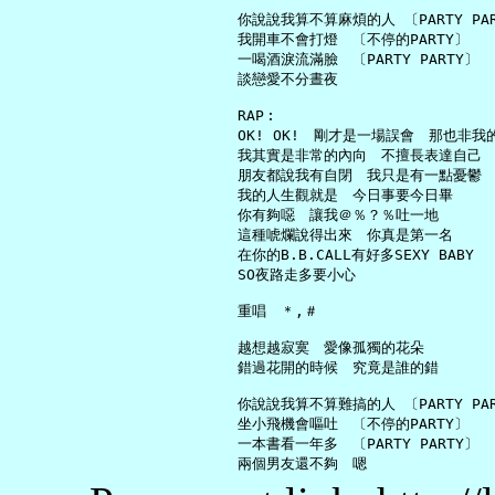
     你說說我算不算麻煩的人 〔PARTY PAR
     我開車不會打燈　〔不停的PARTY〕

     一喝酒淚流滿臉　〔PARTY PARTY〕

     談戀愛不分晝夜

     RAP︰

     OK! OK!　剛才是一場誤會　那也非我的
     我其實是非常的內向　不擅長表達自己

     朋友都說我有自閉　我只是有一點憂鬱

     我的人生觀就是　今日事要今日畢

     你有夠噁　讓我＠％？％吐一地

     這種唬爛說得出來　你真是第一名

     在你的B.B.CALL有好多SEXY BABY

     SO夜路走多要小心

     重唱　＊,＃

     越想越寂寞　愛像孤獨的花朵

     錯過花開的時候　究竟是誰的錯

     你說說我算不算難搞的人 〔PARTY PAR
     坐小飛機會嘔吐　〔不停的PARTY〕

     一本書看一年多　〔PARTY PARTY〕
