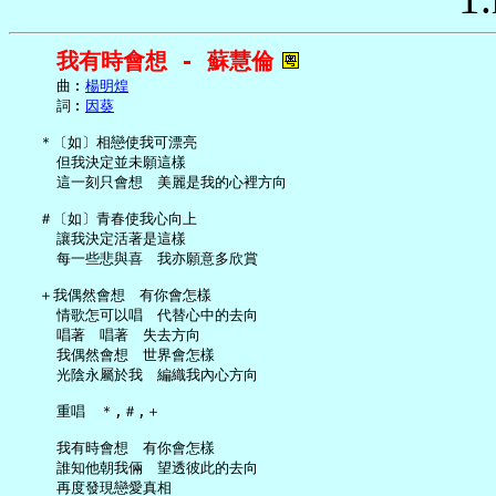
我有時會想 - 蘇慧倫
     曲︰
楊明煌
     詞︰
因葵
   ＊〔如〕相戀使我可漂亮

     但我決定並未願這樣

     這一刻只會想　美麗是我的心裡方向

   ＃〔如〕青春使我心向上

     讓我決定活著是這樣

     每一些悲與喜　我亦願意多欣賞

   ＋我偶然會想　有你會怎樣

     情歌怎可以唱　代替心中的去向

     唱著　唱著　失去方向

     我偶然會想　世界會怎樣

     光陰永屬於我　編織我內心方向

     重唱　＊,＃,＋

     我有時會想　有你會怎樣

     誰知他朝我倆　望透彼此的去向

     再度發現戀愛真相
