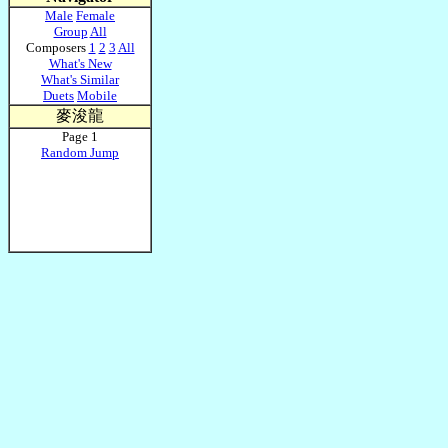
Male
Female
Group
All
Composers
1
2
3
All
What's New
What's Similar
Duets
Mobile
麥浚龍
Page 1
Random Jump