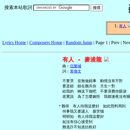
搜索本站歌詞
有人
Lyrics Home
|
Composers Home
|
Random Jump
| Page 1 | Prev | Nex
有人 - 麥浚龍
     曲︰
伍樂城
     詞︰
黃偉文
     不要哭　並無做錯事　動情沒有不對

     要是錯　錯在難共你　天生一對

     給我的　轉送下個吧　不要浪費你眼淚

     老實說　為了怎麼婉拒　我都連夜沒有睡
   ＊難得　有人待我這麼好　如此照料周到

     何事我又要讓人　最苦惱

     明明知　有人待我這麼好

     如沒有信心接受到

     難道詐不知道比較好
