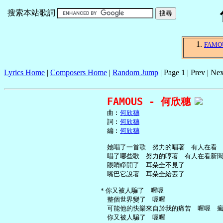
搜索本站歌詞
FAMO
Lyrics Home
|
Composers Home
|
Random Jump
| Page 1 | Prev | Nex
FAMOUS - 何欣穗
     曲︰
何欣穗
     詞︰
何欣穗
     編︰
何欣穗
     她唱了一首歌　努力的唱著　有人在看

     唱了哪些歌　努力的哼著　有人在看新聞
     眼睛睜開了　耳朵全不見了

     嘴巴它說著　耳朵全給丟了

   ＊你又被人騙了　喔喔

     整個世界變了　喔喔

     可能他的快樂來自於我的痛苦　喔喔　瘋
     你又被人騙了　喔喔
