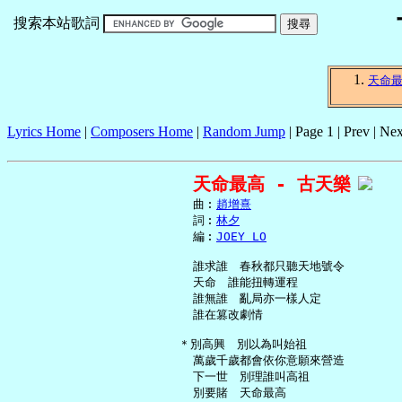
搜索本站歌詞
天命
Lyrics Home
|
Composers Home
|
Random Jump
| Page 1 | Prev | Nex
天命最高 - 古天樂
     曲︰
趙增熹
     詞︰
林夕
     編︰
JOEY LO
     誰求誰　春秋都只聽天地號令

     天命　誰能扭轉運程

     誰無誰　亂局亦一樣人定

     誰在篡改劇情

   ＊別高興　別以為叫始祖

     萬歲千歲都會依你意願來營造

     下一世　別理誰叫高祖

     別要賭　天命最高
