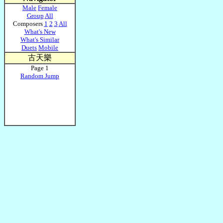
Male
Female
Group
All
Composers
1
2
3
All
What's New
What's Similar
Duets
Mobile
古天樂
Page 1
Random Jump