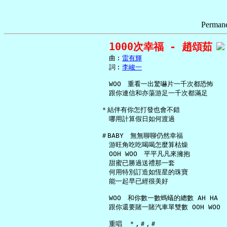
Permane
1000次幸福 - 趙頌茹
     曲︰
雷有輝
     詞︰
李峻一
     WOO　重看一出驚嚇片一千次都恐怖

     跟你連信和亦蕩游足一千次都滿足

   ＊結伴有你怎打發也會不錯

     哪用計算假日如何渡過

   ＃BABY　無無聊聊仍然幸福

     游旺角吃吃喝喝怎麼算枯燥

     OOH WOO　平平凡凡來擁抱

     甜蜜已勝過送禮那一套

     何用特別訂造如恆星的珠寶

     能一起早已經很美好

     WOO　和你數一數螞蟻的總數 AH HA

     跟你還要賭一賭汽車單雙數 OOH WOO
