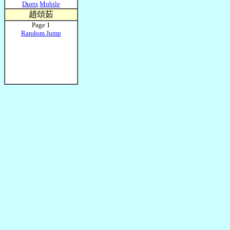
Duets
Mobile
趙頌茹
Page 1
Random Jump