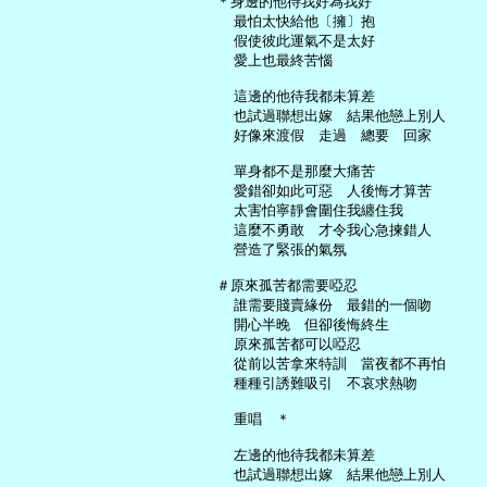
   ＊身邊的他待我好為我好

     最怕太快給他〔擁〕抱

     假使彼此運氣不是太好

     愛上也最終苦惱

     這邊的他待我都未算差

     也試過聯想出嫁　結果他戀上別人

     好像來渡假　走過　總要　回家

     單身都不是那麼大痛苦

     愛錯卻如此可惡　人後悔才算苦

     太害怕寧靜會圍住我纏住我

     這麼不勇敢　才令我心急揀錯人

     營造了緊張的氣氛

   ＃原來孤苦都需要啞忍

     誰需要賤賣緣份　最錯的一個吻

     開心半晚　但卻後悔終生

     原來孤苦都可以啞忍

     從前以苦拿來特訓　當夜都不再怕

     種種引誘難吸引　不哀求熱吻

     重唱　＊

     左邊的他待我都未算差

     也試過聯想出嫁　結果他戀上別人
