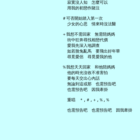
     寂寞沒人知　怎麼可以

     用我的初戀作賭注

   ＃可否開始踏入第一次

     少女的心思　情來時沒法醫

   ＋我想不需回家　無需陪媽媽

     街中狂奔尋找相戀代價

     愛我先深入地調查

     如若脫兔亂馬　要飛出好年華

     尋覓愛侶　尋覓愛我的他

   ％我想天天回家　和他陪媽媽

     他的時光沒收不准害怕

     要每天交出心內話

     無論到這或那　也需預告吧

     也需預告吧　因我牽掛

     重唱　＊,＃,＋,％,％
