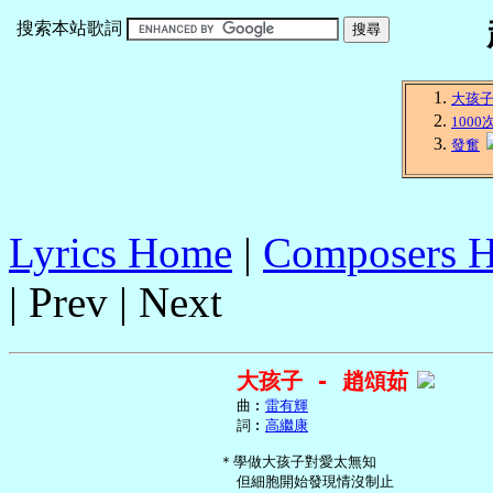
搜索本站歌詞
大孩
100
發奮
Lyrics Home
|
Composers 
| Prev | Next
大孩子 - 趙頌茹
     曲︰
雷有輝
     詞︰
高繼康
   ＊學做大孩子對愛太無知

     但細胞開始發現情沒制止
