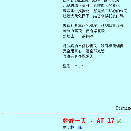
   ＊但願拖著破皮鞋　維持一個高姿態

     此刻思想正澎湃　逃離俗套的和諧

     尋常事中找變化　擦亮藏在我心的火花

     煌煌光天化日下　結它來做我的白馬

     做個社會真正的棟樑　狀態誠實漂亮

     若無力高飛　便沿岸底飛

     禁地去一一的探險

     是我真的不會假善良　沒有模範偶像

     完全用真心　渡全部光陰

     證實有更多艷陽天

Permane
始終一天 - AT 17
     曲︰
林一峰