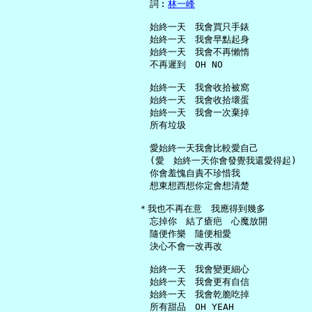
     詞︰
林一峰
     始終一天　我會買只手錶

     始終一天　我會早點起身

     始終一天　我會不再懶惰

     不再遲到　OH NO

     始終一天　我會收拾被窩

     始終一天　我會收拾壞蛋

     始終一天　我會一次棄掉

     所有垃圾

     愛始終一天我會比較愛自己

     (愛　始終一天你會發覺我還愛得起)

     你會羞愧自責不珍惜我

     想東想西想你定會想清楚

   ＊我也不再在意　我應得到幾多

     忘掉你　結了瘡疤　心魔放開

     隨便作樂　隨便相愛

     決心不會一改再改

     始終一天　我會變更細心

     始終一天　我會更有自信

     始終一天　我會乾脆吃掉

     所有甜品　OH YEAH
