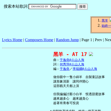
搜索本站歌詞
黑羊
始終
Lyrics Home
|
Composers Home
|
Random Jump
| Page 1 | Prev | Nex
黑羊 - AT 17
     曲︰
于逸堯@人山人海
     詞︰
何秀萍@人山人海
     編︰
于逸堯
／
李端嫻@人山人海
     做你眼中一隻小綿羊　自製童話故事

     讓形象清新　讓同伴開心

     這部戲天天都上演

     但我偏偏討厭小白羊　恨透甜蜜故事

     越來越多心　越來越貪心

     趁著有青春可投資
