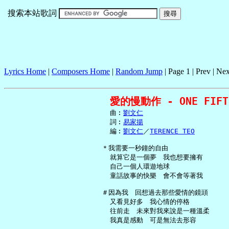
搜索本站歌詞
Lyrics Home
|
Composers Home
|
Random Jump
| Page 1 | Prev | Nex
愛的慢動作 - ONE FIFT
     曲︰
劉文仁
     詞︰
易家揚
     編︰
劉文仁
／
TERENCE TEO
   ＊我需要一秒鐘的自由

     就算它是一個夢　我也想要擁有

     自己一個人環遊地球

     童話故事的快樂　會不會等著我

   ＃因為我　回想過去那些愛情的鏡頭

     又看見好多　我心情的停格

     往前走　未來對我來說是一種溫柔

     我真是感動　可是無法去形容
