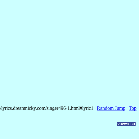
//lyrics.dreamnicky.com/singer496-1.html#lyric1 |
Random Jump
|
Top