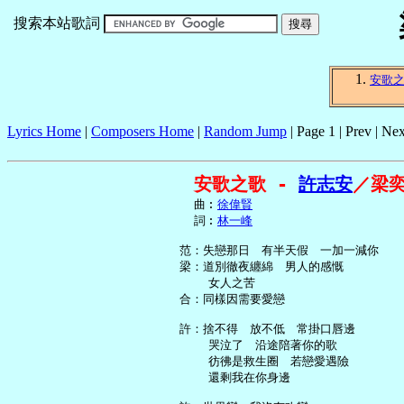
搜索本站歌詞
安歌
Lyrics Home
|
Composers Home
|
Random Jump
| Page 1 | Prev | Nex
安歌之歌 - 
許志安
／梁
     曲︰
徐偉賢
     詞︰
林一峰
   范：失戀那日　有半天假　一加一減你

   梁：道別徹夜纏綿　男人的感慨

       女人之苦

   合：同樣因需要愛戀

   許：捨不得　放不低　常掛口唇邊

       哭泣了　沿途陪著你的歌

       彷彿是救生圈　若戀愛遇險

       還剩我在你身邊
