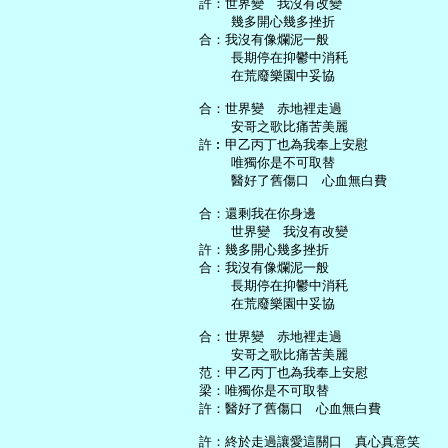
   許：世界變　我沒有改變

       幾多開心幾多挫折

   合：我沒有像爛泥一般

       長期停在抑鬱中消秏

       在荒廢樂園中妥協

   合：世界變　赤地裡走過

       安哥之歌比痛苦美麗

   許︰甲乙丙丁也為我奉上安慰

       唯獨你是不可取替

       醫好了舊傷口　心血無白費

   合：還剩我在你身邊

       世界變　我沒有改變

   許：幾多開心幾多挫折

   合：我沒有像爛泥一般

       長期停在抑鬱中消秏

       在荒廢樂園中妥協

   合：世界變　赤地裡走過

       安哥之歌比痛苦美麗

   范：甲乙丙丁也為我奉上安慰

   梁：唯獨你是不可取替

   許：醫好了舊傷口　心血無白費

   許：終於走過讓愛這關口　真心真意笑
