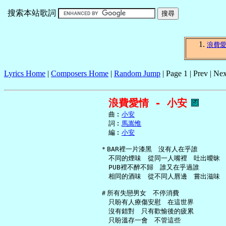
搜索本站歌詞
浪費
Lyrics Home
|
Composers Home
|
Random Jump
| Page 1 | Prev | Nex
浪費愛情 - 小安
     曲︰
小安
     詞︰
馬嵩惟
     編︰
小安
   ＊BAR裡一片漆黑　沒有人在乎誰

     不同的煙味　從同一人嘴裡　吐出曖昧

     PUB裡不醉不歸　誰又在乎過誰

     相同的酒味　從不同人唇邊　嘗出滋味

   ＃所有失戀男女　不停消費

     只盼有人療傷安慰　在這世界

     沒有錯對　只有歡愉後的疲累

     只盼溫存一會　不管這些
