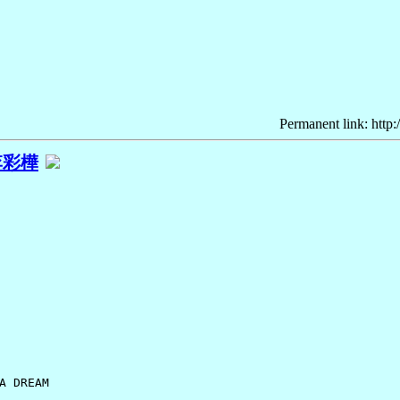
Permanent link: http:
李彩樺
A DREAM
