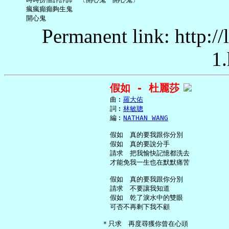
     瘋瘋癲癲夠生鬼

Permanent link: http:/
1.
假如 - 杜麗莎
     曲︰
羅大佑
     詞︰
林敏聰
     編︰
NATHAN WANG
     假如　真的要我跟你分別

     假如　真的要說分手

     請求　把我愉快記憶都洗去

     才能免我一生也在默默痛苦

     假如　真的要我跟你分別

     請求　不要讓我知道

     假如　乾了淚水中的雙眼

     可否不再剩下我不顧

   ＊只求　再度尋獲你曾在心頭
