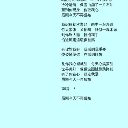
     冷冷清清　像雪山舖了一片石油

     至到你現身　偷取我心

     眉頭今天不再猛皺

     我記得初次聚頭　雨中一起漫遊

     你太緊張　又怕醜　好似一塊木頭

     到你夠大膽　輕拖我手

     沿途風雨溫暖像被窩

     有你對我好　我感到我重要

     傻傻呆望你　亦感到輕飄

     見你我心裡就甜　每天心笑夢甜

     世界美好　像個波蹦跳蹦跳路前

     有了你在心　趕走我憂

     眉頭今天不再猛皺

     重唱　＊
