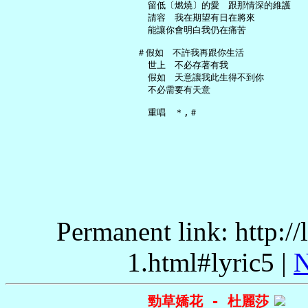
     留低〔燃燒〕的愛　跟那情深的維護

     請容　我在期望有日在將來

     能讓你會明白我仍在痛苦

   ＃假如　不許我再跟你生活

     世上　不必存著有我

     假如　天意讓我此生得不到你

     不必需要有天意

Permanent link: http:/
1.html#lyric5 |
N
勁草嬌花 - 杜麗莎