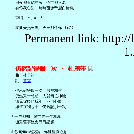
     日夜都有你在旁　今世都不老

     有你我心甜　時時甜像千層白糖糕

     重唱　＊,＃,＊

Permanent link: http:/
1.
仍然記得個一次 - 杜麗莎
     曲︰
林子祥
     詞︰
黃霑
     仍然記得個一次　風裡相依

     仍然系一想起　人就嚮往神馳

     無見你經已成年　不再心癡

     緣何在我心中　仍舊記那一次

   ＊一早都知　難共你一生相思

     但系舊事總會日日記起

   ＃你句句o既說話　你種種真心意
