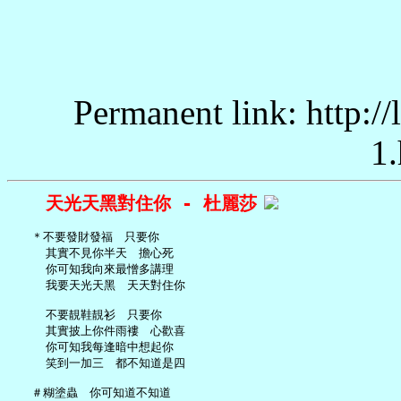
Permanent link: http:/
1.
天光天黑對住你 - 杜麗莎
   ＊不要發財發福　只要你

     其實不見你半天　擔心死

     你可知我向來最憎多講理

     我要天光天黑　天天對住你

     不要靚鞋靚衫　只要你

     其實披上你件雨褸　心歡喜

     你可知我每逢暗中想起你

     笑到一加三　都不知道是四

   ＃糊塗蟲　你可知道不知道
