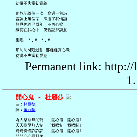
     彷彿不失當初意義

     仍然記得個一次　寫過一首詩

     言詞上每個字　洋溢了我情誼

     無見你經已成年　不再心癡

     緣何在我心中　仍舊記那詩意

     重唱　＊,＃,＊,＃

     那句句o既說話　那種種真心意

Permanent link: http:/
1.
開心鬼 - 杜麗莎
     曲︰
林慕德
     詞︰
黃百鳴
     為人樂觀無閉翳　〔開心鬼　開心鬼〕

     天天擔憂無人制　〔我唔制　我唔制〕

     時時扮懵詐詐諦　〔開心鬼　開心鬼〕

     開開心心最棧鬼
