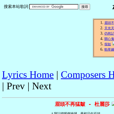
搜索本站歌詞
眉頭
天光
仍然
開心
假如
勁草
Lyrics Home
|
Composers 
| Prev | Next
眉頭不再猛皺 - 杜麗莎
   ＊我記得呢個地球　最初只似石頭
