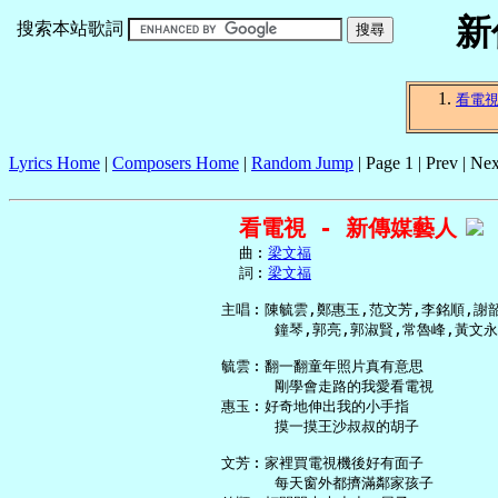
新
搜索本站歌詞
看電
Lyrics Home
|
Composers Home
|
Random Jump
| Page 1 | Prev | Nex
看電視 - 新傳媒藝人
     曲︰
梁文福
     詞︰
梁文福
   主唱︰陳毓雲,鄭惠玉,范文芳,李銘順,謝韶
         鐘琴,郭亮,郭淑賢,常魯峰,黃文永
   毓雲︰翻一翻童年照片真有意思

         剛學會走路的我愛看電視

   惠玉︰好奇地伸出我的小手指

         摸一摸王沙叔叔的胡子

   文芳︰家裡買電視機後好有面子

         每天窗外都擠滿鄰家孩子
