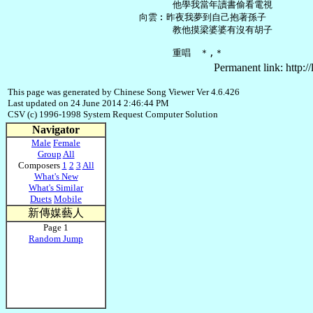
         他學我當年讀書偷看電視

   向雲︰昨夜我夢到自己抱著孫子

         教他摸梁婆婆有沒有胡子

Permanent link: http:/
This page was generated by Chinese Song Viewer Ver 4.6.426
Last updated on 24 June 2014 2:46:44 PM
CSV (c) 1996-1998 System Request Computer Solution
Navigator
Male
Female
Group
All
Composers
1
2
3
All
What's New
What's Similar
Duets
Mobile
新傳媒藝人
Page 1
Random Jump