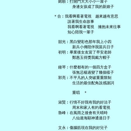
   銘順︰打開門大大小小一屋子

         身邊女孩成了我的新娘子

 ＊合︰我看啊看著電視　越來越有意思

       說著我生命故事

       我看啊看著電視　擁抱未來往事

       知心陪我一輩子

   韶光︰黑白變彩色那年我上小四

         新兵小傳陪伴我當兵日子

   初明︰畢業後女友當了早安老師

         鄭惠玉得獎我戴方帽子

   鐘琴︰什麼都有的一個四方盒子

         張無忌楊過變了幾個樣子

   郭亮︰不平凡的人突破重重限制

         生活的最佳配角說感謝詞

         重唱　＊

   淑賢︰行情不好我有我的好法子

         周末和家人有約看電視

   魯峰︰在風雨之後會有天晴時

         八仙過海顯神通過日子

   文永︰傷腦筋現在我的好兒子
