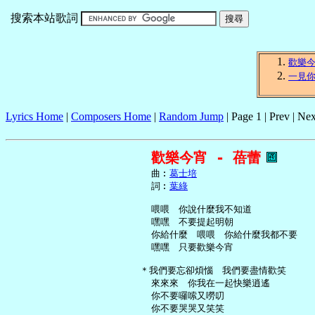
搜索本站歌詞
歡樂
一見
Lyrics Home
|
Composers Home
|
Random Jump
| Page 1 | Prev | Nex
歡樂今宵 - 蓓蕾
     曲︰
葛士培
     詞︰
葉綠
     喂喂　你說什麼我不知道

     嘿嘿　不要提起明朝

     你給什麼　喂喂　你給什麼我都不要

     嘿嘿　只要歡樂今宵

   ＊我們要忘卻煩惱　我們要盡情歡笑

     來來來　你我在一起快樂逍遙

     你不要囉嗦又嘮叨

     你不要哭哭又笑笑
