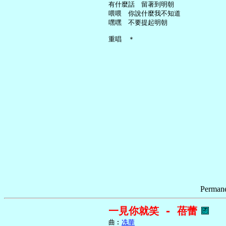
     有什麼話　留著到明朝

     喂喂　你說什麼我不知道

     嘿嘿　不要提起明朝

Permane
一見你就笑 - 蓓蕾
     曲︰
冼華