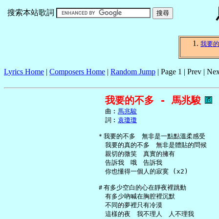
搜索本站歌詞
我要
Lyrics Home
|
Composers Home
|
Random Jump
| Page 1 | Prev | Nex
我要的不多 - 馬兆駿
     曲︰
馬兆駿
     詞︰
袁瓊瓊
   ＊我要的不多　無非是一點點溫柔感受

     我要的真的不多　無非是體貼的問候

     親切的微笑　真實的擁有

     告訴我　哦　告訴我

     你也懂得一個人的寂寞 (x2)

   ＃有多少空白的心在靜夜裡跳動

     有多少吶喊在胸腔裡沉默

     不同的夢裡只有冷漠

     這樣的夜　我不理人　人不理我
