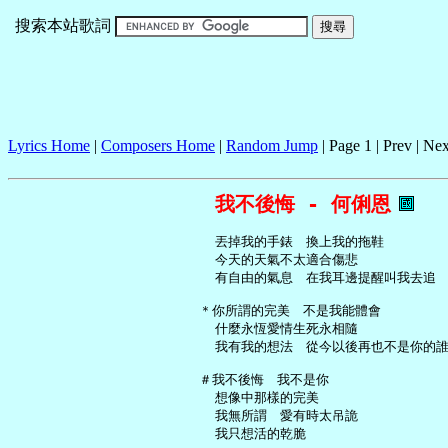
搜索本站歌詞
Lyrics Home
|
Composers Home
|
Random Jump
| Page 1 | Prev | Nex
我不後悔 - 何俐恩
     丟掉我的手錶　換上我的拖鞋

     今天的天氣不太適合傷悲

     有自由的氣息　在我耳邊提醒叫我去追

   ＊你所謂的完美　不是我能體會

     什麼永恆愛情生死永相隨

     我有我的想法　從今以後再也不是你的誰
   ＃我不後悔　我不是你

     想像中那樣的完美

     我無所謂　愛有時太吊詭

     我只想活的乾脆
