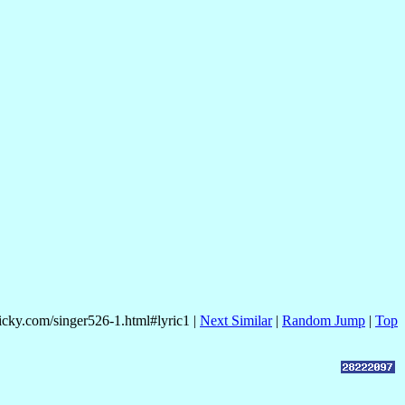
nicky.com/singer526-1.html#lyric1 |
Next Similar
|
Random Jump
|
Top