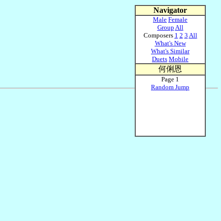
Navigator
Male
Female
Group
All
Composers
1
2
3
All
What's New
What's Similar
Duets
Mobile
何俐恩
Page 1
Random Jump