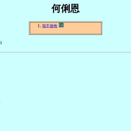
何俐恩
我不後悔
t

